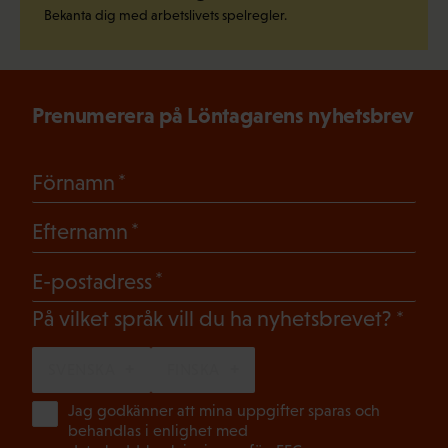
Bekanta dig med arbetslivets spelregler.
Prenumerera på Löntagarens nyhetsbrev
(Obligatoriskt)
Förnamn
(Obligatoriskt)
Efternamn
(Obligatoriskt)
E-postadress
(Oblig
På vilket språk vill du ha nyhetsbrevet?
SVENSKA
FINSKA
(Ob
Jag godkänner att mina uppgifter sparas och
behandlas i enlighet med