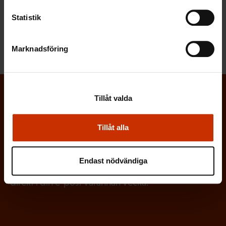
KOLLEKTIVAVTAL
REPRESENTANTSKAPET
Statistik
STREJKRÄTT
Marknadsföring
Tillåt valda
Prenumerera på Löntagarens nyhetsbrev
och håll koll på vad som händer i
Tillåt alla
arbetslivet
Via Löntagarens nyhetsbrev får du senaste nytt om
Endast nödvändiga
arbetslivet, arbetsmarknaden och arbetsmiljön
direkt i din e-post varannan vecka.