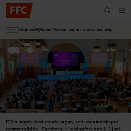
Hoppa
till
innehållet
s
Ämnen
Nyheter
Medlemmarna i representantskap…
a
k
·
f
i
FFC:s högsta beslutande organ, representantskapet,
sammanträdde i Paasitorni i Helsingfors den 1–2 juni.