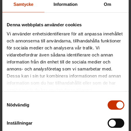
utförande yrken bara ska vara en reserv som
Samtycke
Information
Om
arbetsgivarna kan kalla in vid behov och som ska få
så låg lön att de är tvungna att förlita sig på olika
Denna webbplats använder cookies
sociala förmåner för att klara sig.
Vi använder enhetsidentifierare för att anpassa innehållet
och annonserna till användarna, tillhandahålla funktioner
för sociala medier och analysera vår trafik. Vi
Pirjo Pajunen och Jonny Smeds
vidarebefordrar även sådana identifierare och annan
information från din enhet till de sociala medier och
annons- och analysföretag som vi samarbetar med.
Dessa kan i sin tur kombinera informationen med annan
Läs också vilka frågor FFC:s ordförande Jarkko
information som du har tillhandahållit eller som de har
Eloranta lyfte fram i sitt tal på
samlat in när du har använt deras tjänster.
representantskapsmötet
.
Samtyckesval
Nödvändig
MER FRÅN RELATERADE ÄMNEN:
Inställningar