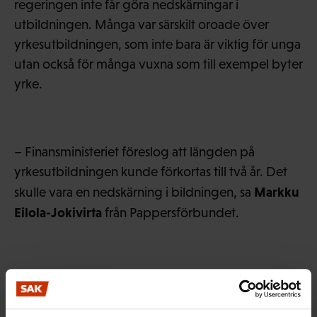
regeringen inte får göra nedskärningar i
utbildningen. Många var särskilt oroade över
yrkesutbildningen, som inte bara är viktig för unga
utan också för många vuxna som till exempel byter
yrke.
– Finansministeriet föreslog att längden på
yrkesutbildningen kunde förkortas till två år. Det
Markku
skulle vara en nedskärning i bildningen, sa
Eilola-Jokivirta
från Pappersförbundet.
Han misstänkte att den här typen av förslag
handlar om att man vill att personer inom så kallade