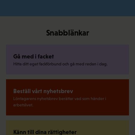
Snabblänkar
Gå med i facket
Hitta ditt eget fackförbund och gå med redan i dag.
Beställ vårt nyhetsbrev
Löntagarens nyhetsbrev berättar vad som händer i
arbetslivet.
Känn till dina rättigheter