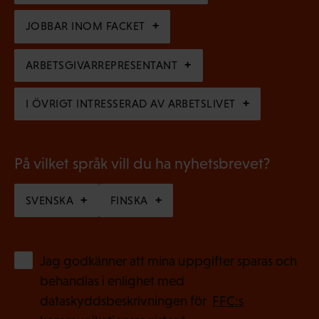
i
t
o
s
JOBBAR INOM FACKET
)
r
k
i
ARBETSGIVARREPRESENTANT
t
s
)
I ÖVRIGT INTRESSERAD AV ARBETSLIVET
k
t
)
På vilket språk vill du ha nyhetsbrevet?
SVENSKA
FINSKA
(
Jag godkänner att mina uppgifter sparas och
O
behandlas i enlighet med
b
dataskyddsbeskrivningen för
FFC:s
l