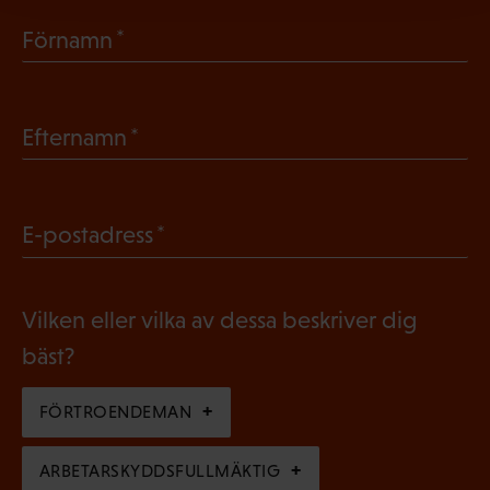
(
Förnamn
O
b
(
Efternamn
l
O
i
b
g
(
E-postadress
l
a
O
i
t
b
g
Vilken eller vilka av dessa beskriver dig
o
l
a
bäst?
r
i
t
i
g
FÖRTROENDEMAN
o
s
a
r
k
ARBETARSKYDDSFULLMÄKTIG
t