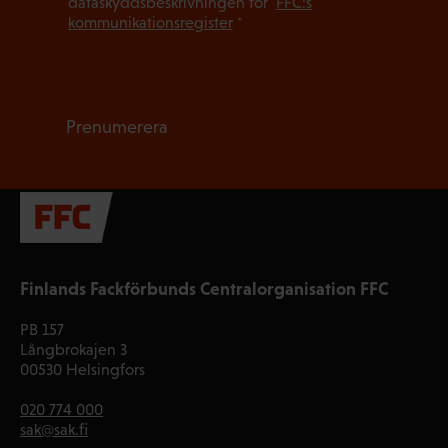
dataskyddsbeskrivningen för
FFC:s
kommunikationsregister
*
Prenumerera
Finlands Fackförbunds Centralorganisation FFC
PB 157
Långbrokajen 3
00530 Helsingfors
020 774 000
sak@sak.fi