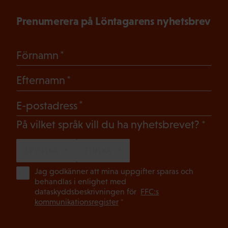
Prenumerera på Löntagarens nyhetsbrev
(Obligatoriskt)
Förnamn
(Obligatoriskt)
Efternamn
(Obligatoriskt)
E-postadress
(Oblig
På vilket språk vill du ha nyhetsbrevet?
SVENSKA
FINSKA
(Ob
Jag godkänner att mina uppgifter sparas och
behandlas i enlighet med
dataskyddsbeskrivningen för
FFC:s
kommunikationsregister
*