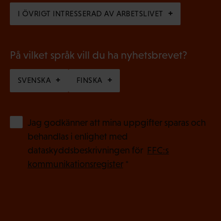
s
)
I ÖVRIGT INTRESSERAD AV ARBETSLIVET
k
t
)
På vilket språk vill du ha nyhetsbrevet?
SVENSKA
FINSKA
(
Jag godkänner att mina uppgifter sparas och
O
behandlas i enlighet med
b
dataskyddsbeskrivningen för
FFC:s
l
kommunikationsregister
*
i
g
a
t