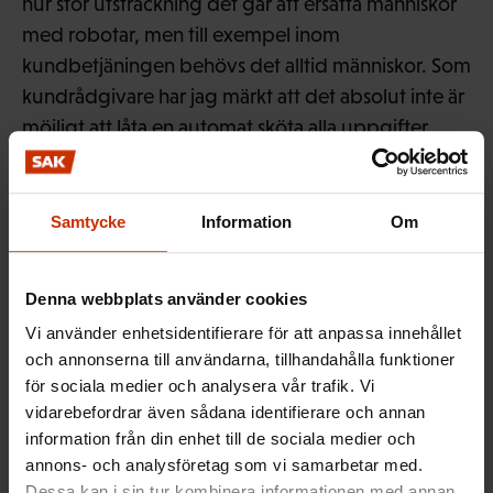
hur stor utsträckning det går att ersätta människor
med robotar, men till exempel inom
kundbetjäningen behövs det alltid människor. Som
kundrådgivare har jag märkt att det absolut inte är
möjligt att låta en automat sköta alla uppgifter.
Samtycke
Information
Om
– Den mänskliga kontakten är viktig för folk. Så är
det också för mig, om jag sköter någon sak per
telefon eller via chat. Inom kundservice behövs
Denna webbplats använder cookies
mänsklighet och empati. Det kan inte en robot
Vi använder enhetsidentifierare för att anpassa innehållet
erbjuda.
och annonserna till användarna, tillhandahålla funktioner
för sociala medier och analysera vår trafik. Vi
vidarebefordrar även sådana identifierare och annan
information från din enhet till de sociala medier och
– Jag förstår att vissa är oroade över att deras egna
annons- och analysföretag som vi samarbetar med.
arbetsuppgifter ska minska när robotarna kommer.
Dessa kan i sin tur kombinera informationen med annan