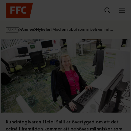
Hoppa
till
innehållet
s
Ämnen
Nyheter
Med en robot som arbetskamrat …
a
k
·
f
i
Kundrådgivaren Heidi Salli är övertygad om att det
också i framtiden kommer att behövas människor som