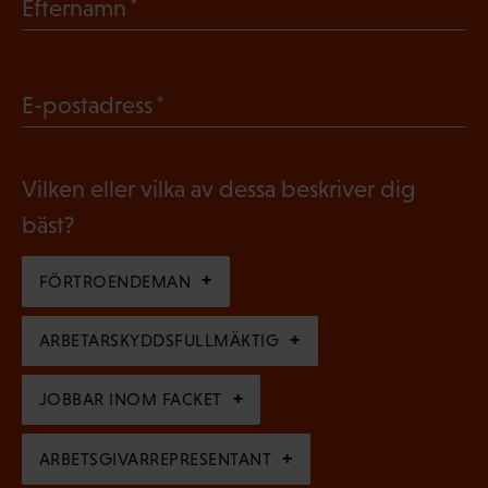
(
Efternamn
l
O
i
b
g
(
E-postadress
l
a
O
i
t
b
g
Vilken eller vilka av dessa beskriver dig
o
l
a
bäst?
r
i
t
i
g
FÖRTROENDEMAN
o
s
a
r
k
ARBETARSKYDDSFULLMÄKTIG
t
i
t
o
s
JOBBAR INOM FACKET
)
r
k
i
ARBETSGIVARREPRESENTANT
t