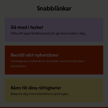
Snabblänkar
Gå med i facket
Hitta ditt eget fackförbund och gå med redan i dag.
Beställ vårt nyhetsbrev
Löntagarens nyhetsbrev berättar vad som händer i
arbetslivet.
Känn till dina rättigheter
Bekanta dig med arbetslivets spelregler.