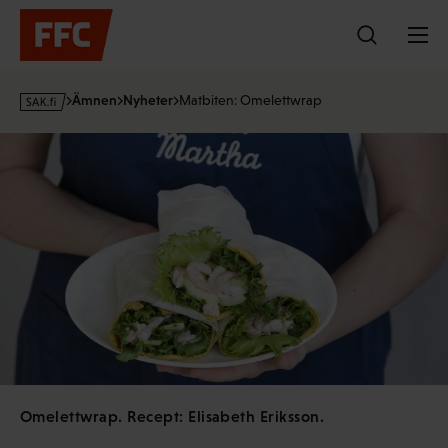
Hoppa
till
innehållet
s
Ämnen
Nyheter
Matbiten: Omelettwrap
a
k
·
f
i
Omelettwrap. Recept: Elisabeth Eriksson.