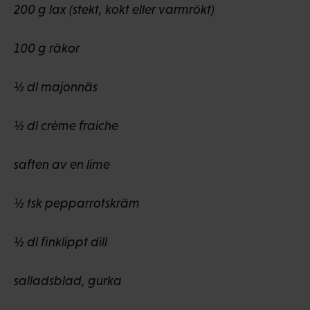
200 g lax (stekt, kokt eller varmrökt)
100 g räkor
½ dl majonnäs
½ dl crème fraiche
saften av en lime
½ tsk pepparrotskräm
½ dl finklippt dill
salladsblad, gurka