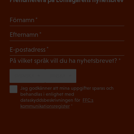
(Obligatoriskt)
Förnamn
(Obligatoriskt)
Efternamn
(Obligatoriskt)
E-postadress
(Oblig
På vilket språk vill du ha nyhetsbrevet?
SVENSKA
FINSKA
(Ob
Jag godkänner att mina uppgifter sparas och
behandlas i enlighet med
dataskyddsbeskrivningen för
FFC:s
kommunikationsregister
*