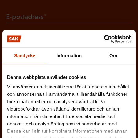
i
b
g
(
E-postadress
l
a
O
i
t
b
g
Vilken eller vilka av dessa beskriver dig
o
l
a
bäst?
r
i
Samtycke
Information
Om
t
i
g
FÖRTROENDEMAN
o
s
a
Denna webbplats använder cookies
r
k
ARBETARSKYDDSFULLMÄKTIG
t
Vi använder enhetsidentifierare för att anpassa innehållet
i
t
och annonserna till användarna, tillhandahålla funktioner
o
s
JOBBAR INOM FACKET
för sociala medier och analysera vår trafik. Vi
)
r
vidarebefordrar även sådana identifierare och annan
k
i
information från din enhet till de sociala medier och
ARBETSGIVARREPRESENTANT
t
annons- och analysföretag som vi samarbetar med.
s
)
Dessa kan i sin tur kombinera informationen med annan
I ÖVRIGT INTRESSERAD AV ARBETSLIVET
k