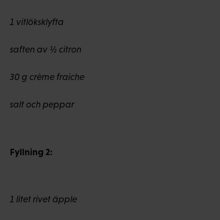
1 vitlöksklyfta
saften av ½ citron
30 g crème fraiche
salt och peppar
Fyllning 2:
1 litet rivet äpple