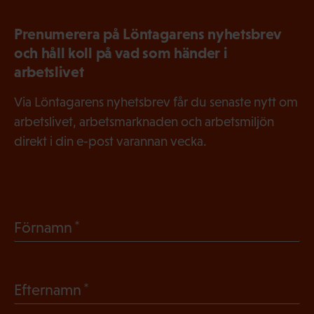
Prenumerera på Löntagarens nyhetsbrev
och håll koll på vad som händer i
arbetslivet
Via Löntagarens nyhetsbrev får du senaste nytt om
arbetslivet, arbetsmarknaden och arbetsmiljön
direkt i din e-post varannan vecka.
(
Förnamn
O
b
(
Efternamn
l
O