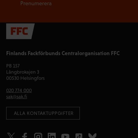
Prenumerera
Finlands Fackförbunds Centralorganisation FFC
PB 157
Långbrokajen 3
00530 Helsingfors
020 774 000
sak@sak.fi
 ALLA KONTAKTUPPGIFTER