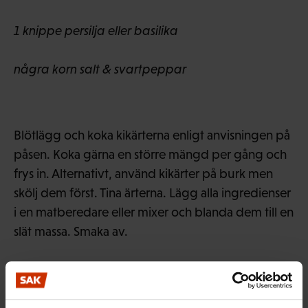
1 knippe persilja eller basilika
några korn salt & svartpeppar
Blötlägg och koka kikärterna enligt anvisningen på
påsen. Koka gärna en större mängd per gång och
frys in. Alternativt, använd kikärter på burk men
skölj dem först. Tina ärterna. Lägg alla ingredienser
i en matberedare eller mixer och blanda dem till en
slät massa. Smaka av.
MER FRÅN RELATERADE ÄMNEN: