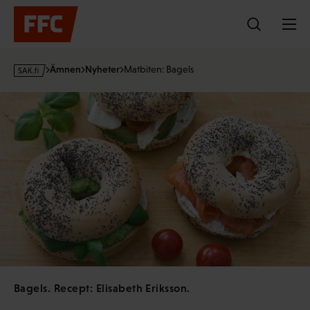
Hoppa
till
innehållet
s
Ämnen
Nyheter
Matbiten: Bagels
a
k
·
f
i
Bagels. Recept: Elisabeth Eriksson.