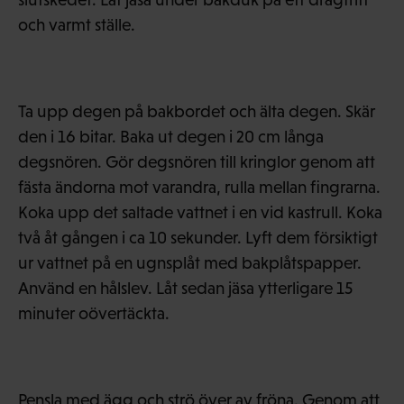
och varmt ställe.
Ta upp degen på bakbordet och älta degen. Skär
den i 16 bitar. Baka ut degen i 20 cm långa
degsnören. Gör degsnören till kringlor genom att
fästa ändorna mot varandra, rulla mellan fingrarna.
Koka upp det saltade vattnet i en vid kastrull. Koka
två åt gången i ca 10 sekunder. Lyft dem försiktigt
ur vattnet på en ugnsplåt med bakplåtspapper.
Använd en hålslev. Låt sedan jäsa ytterligare 15
minuter oövertäckta.
Pensla med ägg och strö över av fröna. Genom att