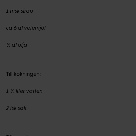
1 msk sirap
ca 6 dl vetemjöl
½ dl olja
Till kokningen:
1 ½ liter vatten
2 tsk salt