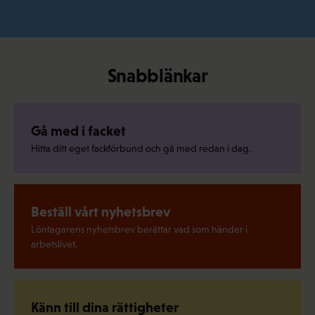
Snabblänkar
Gå med i facket
Hitta ditt eget fackförbund och gå med redan i dag.
Beställ vårt nyhetsbrev
Löntagarens nyhetsbrev berättar vad som händer i
arbetslivet.
Känn till dina rättigheter