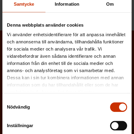
LÖNTAGAREN
MATBITEN
Samtycke
Information
Om
Denna webbplats använder cookies
Vi använder enhetsidentifierare för att anpassa innehållet
och annonserna till användarna, tillhandahålla funktioner
Prenumerera på Löntagarens nyhetsbrev
för sociala medier och analysera vår trafik. Vi
och håll koll på vad som händer i
vidarebefordrar även sådana identifierare och annan
information från din enhet till de sociala medier och
arbetslivet
annons- och analysföretag som vi samarbetar med.
Via Löntagarens nyhetsbrev får du senaste nytt om
Dessa kan i sin tur kombinera informationen med annan
information som du har tillhandahållit eller som de har
arbetslivet, arbetsmarknaden och arbetsmiljön
samlat in när du har använt deras tjänster.
direkt i din e-post varannan vecka.
Samtyckesval
Nödvändig
Inställningar
(
Förnamn