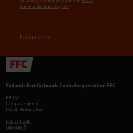
dataskyddsbeskrivningen för
FFC:s
kommunikationsregister
*
Prenumerera
Finlands Fackförbunds Centralorganisation FFC
PB 157
Långbrokajen 3
00530 Helsingfors
020 774 000
sak@sak.fi