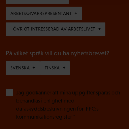
)
r
k
i
ARBETSGIVARREPRESENTANT
t
s
)
I ÖVRIGT INTRESSERAD AV ARBETSLIVET
k
t
)
På vilket språk vill du ha nyhetsbrevet?
SVENSKA
FINSKA
(
Jag godkänner att mina uppgifter sparas och
O
behandlas i enlighet med
b
dataskyddsbeskrivningen för
FFC:s
l
kommunikationsregister
*
i