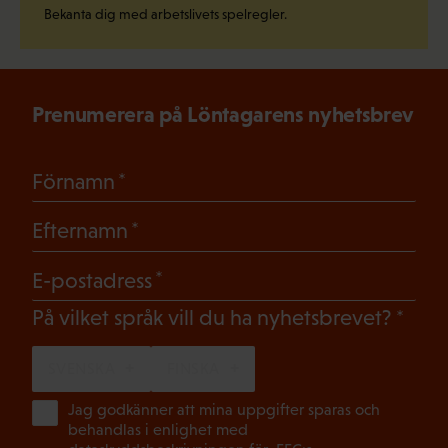
Bekanta dig med arbetslivets spelregler.
Prenumerera på Löntagarens nyhetsbrev
(Obligatoriskt)
Förnamn
(Obligatoriskt)
Efternamn
(Obligatoriskt)
E-postadress
(Oblig
På vilket språk vill du ha nyhetsbrevet?
SVENSKA
FINSKA
(Ob
Jag godkänner att mina uppgifter sparas och
behandlas i enlighet med