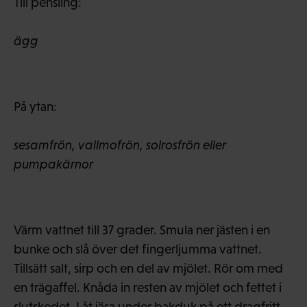
Till pensling:
ägg
På ytan:
sesamfrön, vallmofrön, solrosfrön eller
pumpakärnor
Värm vattnet till 37 grader. Smula ner jästen i en
bunke och slå över det fingerljumma vattnet.
Tillsätt salt, sirp och en del av mjölet. Rör om med
en trägaffel. Knåda in resten av mjölet och fettet i
slutskedet. Låt jäsa under bakduk på ett dragfritt