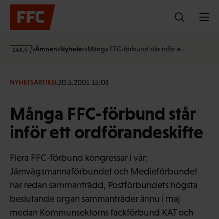
Hoppa
till
innehållet
s
Ämnen
Nyheter
Många FFC-förbund står inför e…
a
k
·
20.5.2001 15:03
NYHETSARTIKEL
f
i
Många FFC-förbund står
inför ett ordförandeskifte
Flera FFC-förbund kongressar i vår:
Järnvägsmannaförbundet och Medieförbundet
har redan sammanträdd, Postförbundets högsta
beslutande organ sammanträder ännu i maj
medan Kommunsektorns fackförbund KAT och