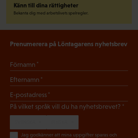
Känn till dina rättigheter
Bekanta dig med arbetslivets spelregler.
Prenumerera på Löntagarens nyhetsbrev
(Obligatoriskt)
Förnamn
(Obligatoriskt)
Efternamn
(Obligatoriskt)
E-postadress
(Oblig
På vilket språk vill du ha nyhetsbrevet?
SVENSKA
FINSKA
(Ob
Jag godkänner att mina uppgifter sparas och