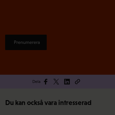
k
t
)
Prenumerera
Dela
Du kan också vara intresserad