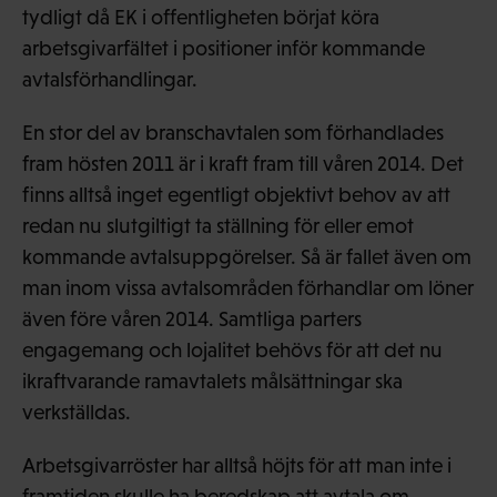
tydligt då EK i offentligheten börjat köra
arbetsgivarfältet i positioner inför kommande
avtalsförhandlingar.
En stor del av branschavtalen som förhandlades
fram hösten 2011 är i kraft fram till våren 2014. Det
finns alltså inget egentligt objektivt behov av att
redan nu slutgiltigt ta ställning för eller emot
kommande avtalsuppgörelser. Så är fallet även om
man inom vissa avtalsområden förhandlar om löner
även före våren 2014. Samtliga parters
engagemang och lojalitet behövs för att det nu
ikraftvarande ramavtalets målsättningar ska
verkställdas.
Arbetsgivarröster har alltså höjts för att man inte i
framtiden skulle ha beredskap att avtala om