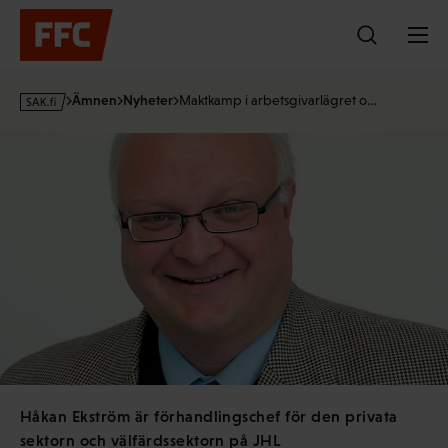
Hoppa
till
innehållet
s
Ämnen
Nyheter
Maktkamp i arbetsgivarlägret o…
a
k
·
f
i
Håkan Ekström är förhandlingschef för den privata
sektorn och välfärdssektorn på JHL