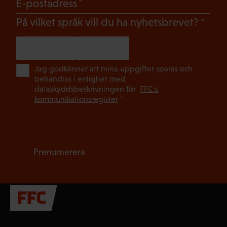
(Obligatoriskt)
E-postadress
(Oblig
På vilket språk vill du ha nyhetsbrevet?
SVENSKA
FINSKA
(Ob
Jag godkänner att mina uppgifter sparas och
behandlas i enlighet med
dataskyddsbeskrivningen för
FFC:s
kommunikationsregister
*
Prenumerera