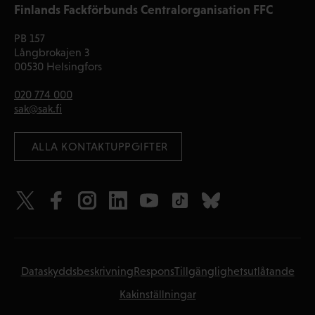
Finlands Fackförbunds Centralorganisation FFC
PB 157
Långbrokajen 3
00530 Helsingfors
020 774 000
sak@sak.fi
 ALLA KONTAKTUPPGIFTER
Dataskyddsbeskrivning
Respons
Tillgänglighetsutlåtande
Kakinställningar