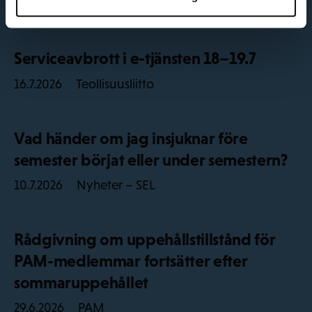
Nyheter – SEL
29.7.2026
Serviceavbrott i e-tjänsten 18–19.7
Teollisuusliitto
16.7.2026
Vad händer om jag insjuknar före
semester börjat eller under semestern?
Nyheter – SEL
10.7.2026
Rådgivning om uppehållstillstånd för
PAM-medlemmar fortsätter efter
sommaruppehållet
PAM
29.6.2026