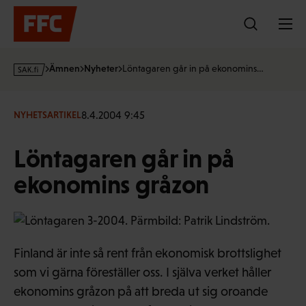
Hoppa
till
innehållet
s
Ämnen
Nyheter
Löntagaren går in på ekonomins…
a
k
·
8.4.2004 9:45
NYHETSARTIKEL
f
i
Löntagaren går in på
ekonomins gråzon
Finland är inte så rent från ekonomisk brottslighet
som vi gärna föreställer oss. I själva verket håller
ekonomins gråzon på att breda ut sig oroande