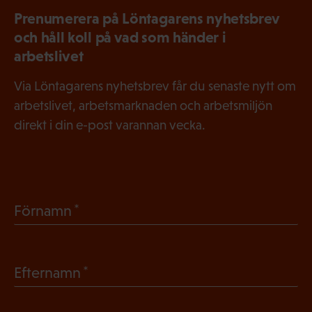
Prenumerera på Löntagarens nyhetsbrev
och håll koll på vad som händer i
arbetslivet
Via Löntagarens nyhetsbrev får du senaste nytt om
arbetslivet, arbetsmarknaden och arbetsmiljön
direkt i din e-post varannan vecka.
(
Förnamn
O
b
(
Efternamn
l
O
i