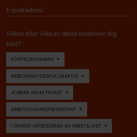
b
g
(
E-postadress
l
a
O
i
t
b
g
Vilken eller vilka av dessa beskriver dig
o
l
a
bäst?
r
i
t
i
g
FÖRTROENDEMAN
o
s
a
r
k
ARBETARSKYDDSFULLMÄKTIG
t
i
t
o
s
JOBBAR INOM FACKET
)
r
k
i
ARBETSGIVARREPRESENTANT
t
s
)
I ÖVRIGT INTRESSERAD AV ARBETSLIVET
k