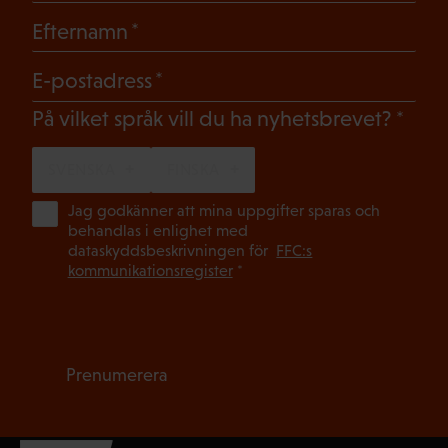
(Obligatoriskt)
Efternamn
(Obligatoriskt)
E-postadress
(Oblig
På vilket språk vill du ha nyhetsbrevet?
SVENSKA
FINSKA
(Ob
Jag godkänner att mina uppgifter sparas och
behandlas i enlighet med
dataskyddsbeskrivningen för
FFC:s
kommunikationsregister
*
Prenumerera