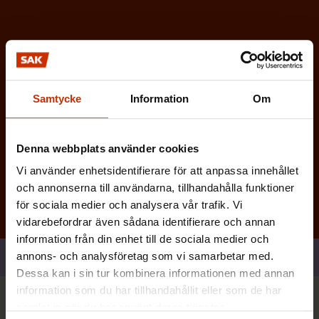
i
s
k
t
)
Samtycke
Information
Om
Prenumerera
Denna webbplats använder cookies
Vi använder enhetsidentifierare för att anpassa innehållet
och annonserna till användarna, tillhandahålla funktioner
för sociala medier och analysera vår trafik. Vi
vidarebefordrar även sådana identifierare och annan
information från din enhet till de sociala medier och
annons- och analysföretag som vi samarbetar med.
Dela
Dessa kan i sin tur kombinera informationen med annan
information som du har tillhandahållit eller som de har
samlat in när du har använt deras tjänster.
Du kan också vara intresserad