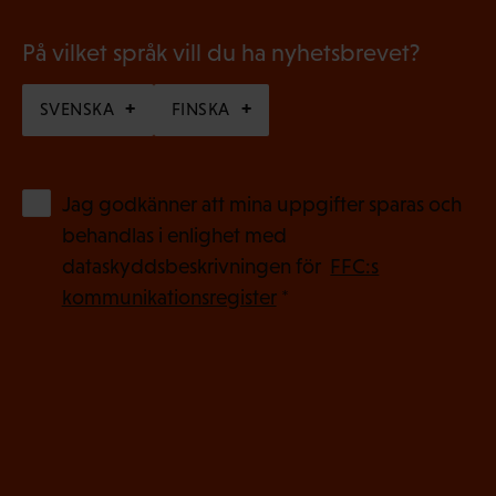
t
)
På vilket språk vill du ha nyhetsbrevet?
SVENSKA
FINSKA
(
Jag godkänner att mina uppgifter sparas och
O
behandlas i enlighet med
b
dataskyddsbeskrivningen för
FFC:s
l
kommunikationsregister
*
i
g
a
t
o
r