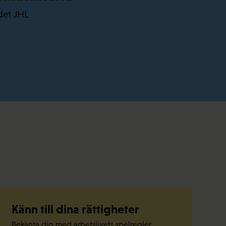
det JHL
Känn till dina rättigheter
Bekanta dig med arbetslivets spelregler.