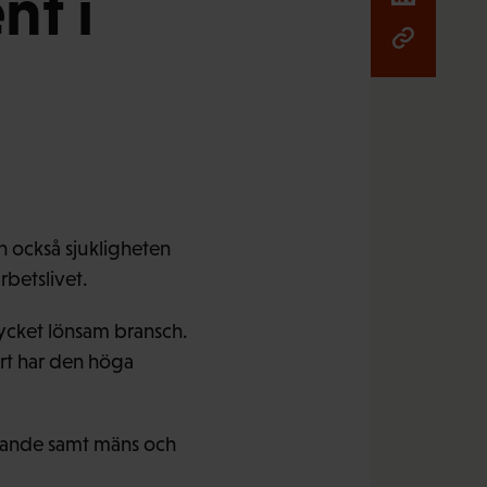
nt i
n också sjukligheten
rbetslivet.
ycket lönsam bransch.
rt har den höga
örande samt mäns och