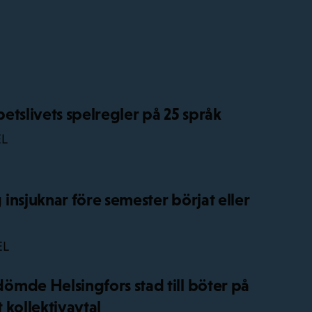
etslivets spelregler på 25 språk
EL
insjuknar före semester börjat eller
EL
mde Helsingfors stad till böter på
 kollektivavtal