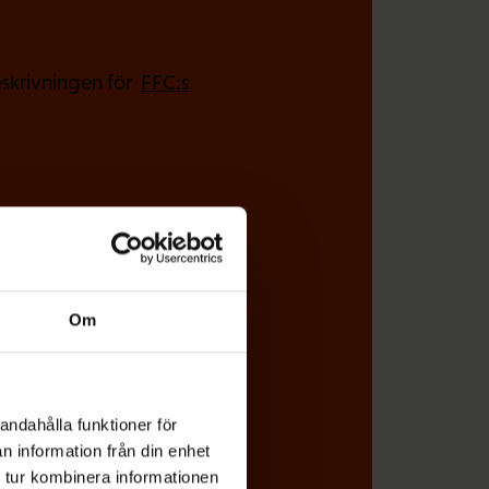
(
skrivningen för
FFC:s
O
b
l
i
g
a
t
o
Om
r
i
s
andahålla funktioner för
k
n information från din enhet
t
 tur kombinera informationen