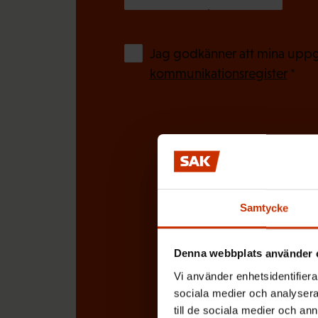
t
s
)
k
Jag godkänner att mina uppgi
t
kommunikationsregister
*
)
Samtycke
Denna webbplats använder 
Vi använder enhetsidentifierar
sociala medier och analysera 
till de sociala medier och a