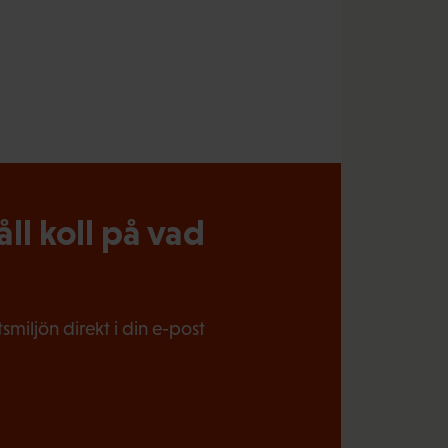
l koll på vad
miljön direkt i din e-post