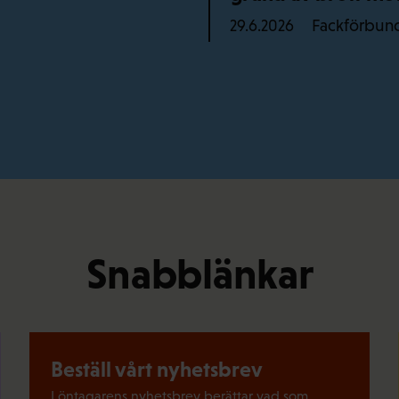
Fackförbun
29.6.2026
Snabblänkar
Beställ vårt nyhetsbrev
Löntagarens nyhetsbrev berättar vad som