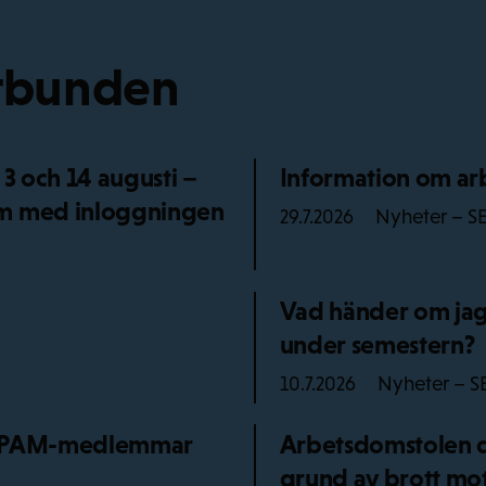
örbunden
 3 och 14 augusti –
Information om arb
em med inloggningen
Nyheter – S
29.7.2026
Vad händer om jag 
under semestern?
Nyheter – S
10.7.2026
ör PAM-medlemmar
Arbetsdomstolen dö
grund av brott mot