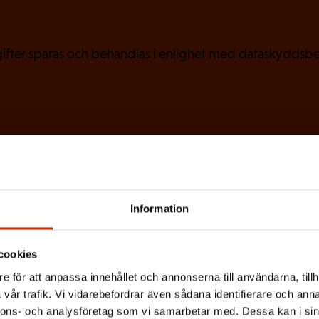
t
)
fter sparas och behandlas i enlighet med dataskyddsbe
Information
cookies
e för att anpassa innehållet och annonserna till användarna, tillh
vår trafik. Vi vidarebefordrar även sådana identifierare och anna
nnons- och analysföretag som vi samarbetar med. Dessa kan i sin