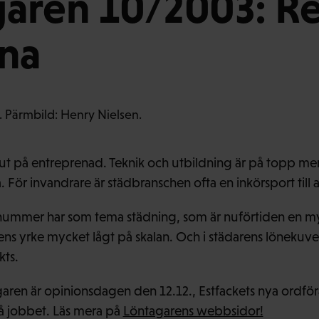
aren 10/2003: Re
rna
s ut på entreprenad. Teknik och utbildning är på topp me
 För invandrare är städbranschen ofta en inkörsport till a
nummer har som tema städning, som är nuförtiden en m
ns yrke mycket lågt på skalan. Och i städarens lönekuve
kts.
aren är opinionsdagen den 12.12., Estfackets nya ordf
på jobbet. Läs mera på
Löntagarens webbsidor!