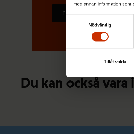
med annan information som du 
Prenumerera
Samtyckesval
Nödvändig
Tillåt valda
Du kan också vara 