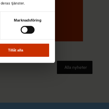
)
deras tjänster.
Marknadsföring
Tillåt alla
Alla nyheter