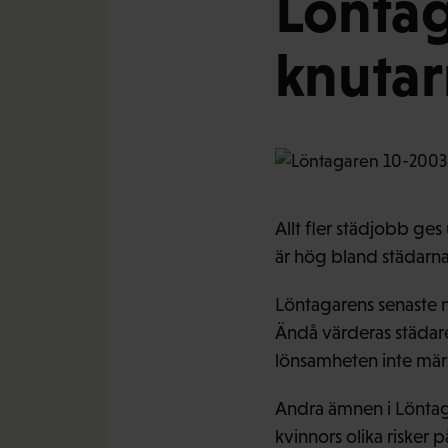
Löntag
knuta
Allt fler städjobb ge
är hög bland städarna.
Löntagarens senaste 
Ändå värderas städare
lönsamheten inte mär
Andra ämnen i Löntag
kvinnors olika risker 