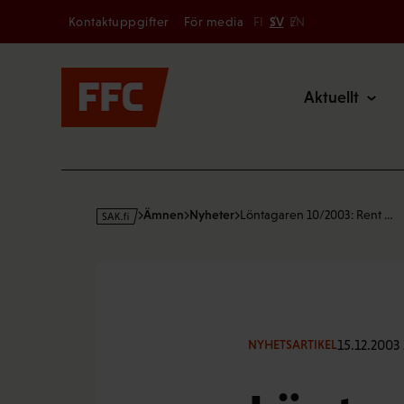
Secondary
Hoppa
Kontaktuppgifter
För media
FI
SV
EN
till
Main
innehållet
Aktuellt
s
Ämnen
Nyheter
Löntagaren 10/2003: Rent …
a
k
·
f
i
15.12.2003
NYHETSARTIKEL