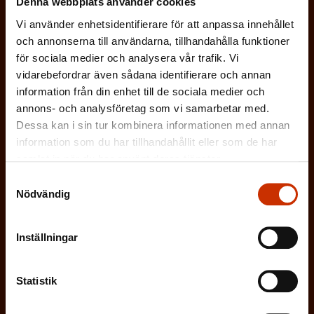
Denna webbplats använder cookies
)
På vilket språk vill du ha nyhetsbrevet?
Vi använder enhetsidentifierare för att anpassa innehållet
och annonserna till användarna, tillhandahålla funktioner
SVENSKA
FINSKA
för sociala medier och analysera vår trafik. Vi
vidarebefordrar även sådana identifierare och annan
information från din enhet till de sociala medier och
(
annons- och analysföretag som vi samarbetar med.
Jag godkänner att mina uppgifter sparas och
Dessa kan i sin tur kombinera informationen med annan
O
behandlas i enlighet med
information som du har tillhandahållit eller som de har
b
dataskyddsbeskrivningen för
FFC:s
samlat in när du har använt deras tjänster.
l
kommunikationsregister
*
Samtyckesval
i
Nödvändig
g
a
Inställningar
t
o
r
Statistik
i