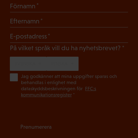
(Obligatoriskt)
Förnamn
(Obligatoriskt)
Efternamn
(Obligatoriskt)
E-postadress
(Oblig
På vilket språk vill du ha nyhetsbrevet?
SVENSKA
FINSKA
(Ob
Jag godkänner att mina uppgifter sparas och
behandlas i enlighet med
dataskyddsbeskrivningen för
FFC:s
kommunikationsregister
*
Prenumerera