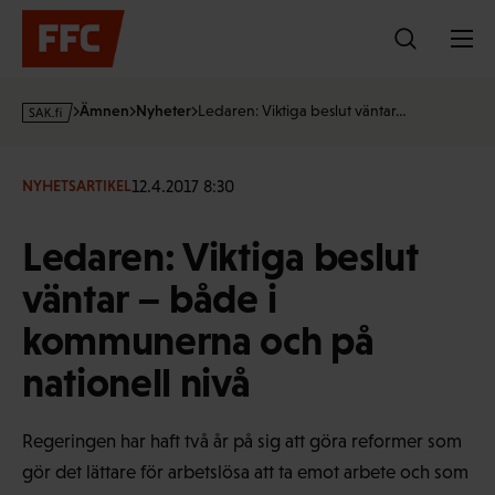
Hoppa
till
innehållet
s
Ämnen
Nyheter
Ledaren: Viktiga beslut väntar…
a
k
·
12.4.2017 8:30
NYHETSARTIKEL
f
i
Ledaren: Viktiga beslut
väntar – både i
kommunerna och på
nationell nivå
Regeringen har haft två år på sig att göra reformer som
gör det lättare för arbetslösa att ta emot arbete och som