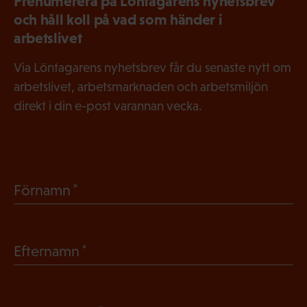
Prenumerera på Löntagarens nyhetsbrev
och håll koll på vad som händer i
arbetslivet
Via Löntagarens nyhetsbrev får du senaste nytt om
arbetslivet, arbetsmarknaden och arbetsmiljön
direkt i din e-post varannan vecka.
(
Förnamn
O
b
(
Efternamn
l
O
i
b
g