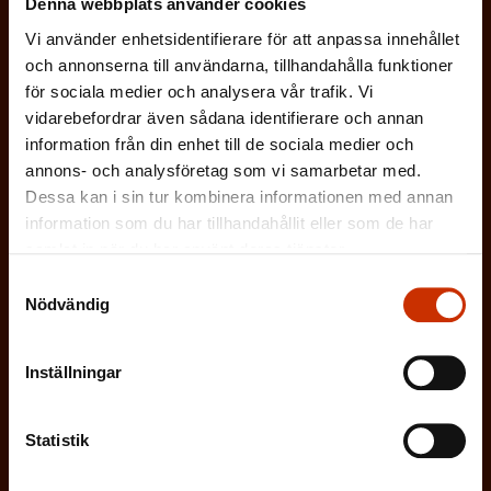
I ÖVRIGT INTRESSERAD AV ARBETSLIVET
Denna webbplats använder cookies
k
Vi använder enhetsidentifierare för att anpassa innehållet
t
och annonserna till användarna, tillhandahålla funktioner
)
På vilket språk vill du ha nyhetsbrevet?
för sociala medier och analysera vår trafik. Vi
vidarebefordrar även sådana identifierare och annan
information från din enhet till de sociala medier och
SVENSKA
FINSKA
annons- och analysföretag som vi samarbetar med.
Dessa kan i sin tur kombinera informationen med annan
information som du har tillhandahållit eller som de har
(
Jag godkänner att mina uppgifter sparas och
samlat in när du har använt deras tjänster.
O
behandlas i enlighet med
Samtyckesval
b
dataskyddsbeskrivningen för
FFC:s
Nödvändig
l
kommunikationsregister
*
i
Inställningar
g
a
Statistik
t
o