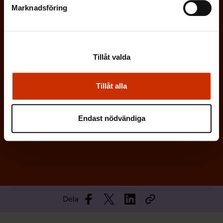
r
Marknadsföring
i
s
k
Tillåt valda
t
)
Tillåt alla
Endast nödvändiga
Prenumerera
Dela