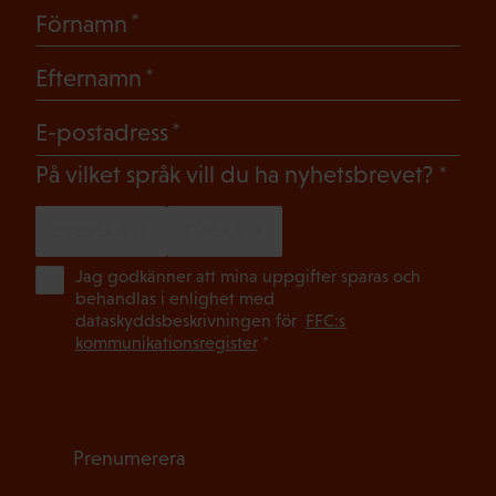
(Obligatoriskt)
Förnamn
(Obligatoriskt)
Efternamn
(Obligatoriskt)
E-postadress
(Oblig
På vilket språk vill du ha nyhetsbrevet?
SVENSKA
FINSKA
(Ob
Jag godkänner att mina uppgifter sparas och
behandlas i enlighet med
dataskyddsbeskrivningen för
FFC:s
kommunikationsregister
*
Prenumerera