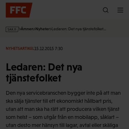
Hoppa
till
innehållet
s
Ämnen
Nyheter
Ledaren: Det nya tjänstefolket…
a
k
·
15.12.2015 7:30
NYHETSARTIKEL
f
i
Ledaren: Det nya
tjänstefolket
Den nya servicebranschen bygger inte på att man
ska sälja tjänster till ett ekonomiskt hållbart pris,
utan att man ska ha rätt att producera vilken tjänst
som helst – som utgår från en mobilapp, såklart –
utan desto mer hänsyn till lagar, avtal eller skäliga