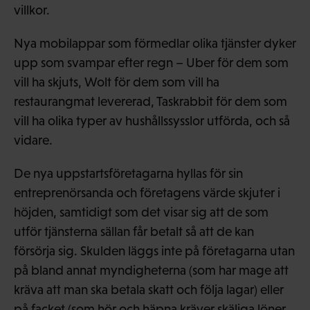
villkor.
Nya mobilappar som förmedlar olika tjänster dyker
upp som svampar efter regn – Uber för dem som
vill ha skjuts, Wolt för dem som vill ha
restaurangmat levererad, Taskrabbit för dem som
vill ha olika typer av hushållssysslor utförda, och så
vidare.
De nya uppstartsföretagarna hyllas för sin
entreprenörsanda och företagens värde skjuter i
höjden, samtidigt som det visar sig att de som
utför tjänsterna sällan får betalt så att de kan
försörja sig. Skulden läggs inte på företagarna utan
på bland annat myndigheterna (som har mage att
kräva att man ska betala skatt och följa lagar) eller
på facket (som hör och häpna kräver skäliga löner