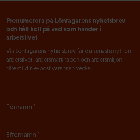
Prenumerera på Löntagarens nyhetsbrev
och håll koll på vad som händer i
arbetslivet
Via Löntagarens nyhetsbrev får du senaste nytt om
arbetslivet, arbetsmarknaden och arbetsmiljön
direkt i din e-post varannan vecka.
(
Förnamn
O
b
(
Efternamn
l