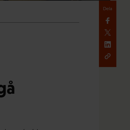
Dela
gå