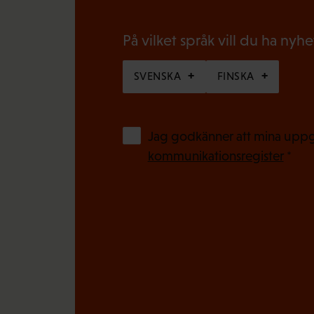
t
i
o
På vilket språk vill du ha nyh
s
r
k
SVENSKA
FINSKA
i
t
s
)
k
Jag godkänner att mina uppgi
t
kommunikationsregister
*
)