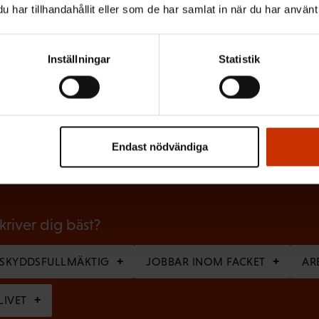
har tillhandahållit eller som de har samlat in när du har använt 
Inställningar
Statistik
(
Efternamn
O
Endast nödvändiga
b
l
i
g
skriver dig bäst?
a
RSKYDDSFULLMÄKTIG
JOBBAR INOM FACKET
AR
t
o
LIVET
r