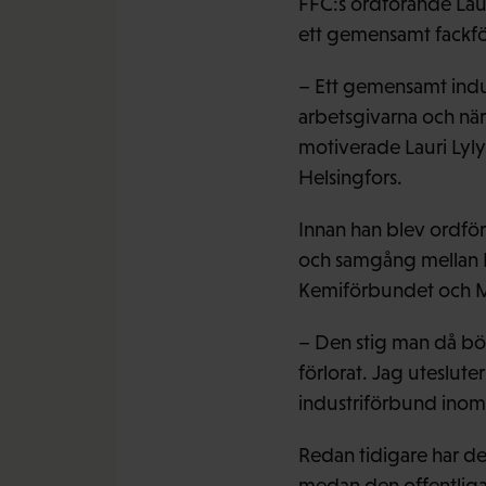
FFC:s ordförande Laur
ett gemensamt fackfö
– Ett gemensamt indus
arbetsgivarna och närin
motiverade Lauri Lyly
Helsingfors.
Innan han blev ordför
och samgång mellan F
Kemiförbundet och M
– Den stig man då bör
förlorat. Jag uteslut
industriförbund inom
Redan tidigare har d
medan den offentliga 