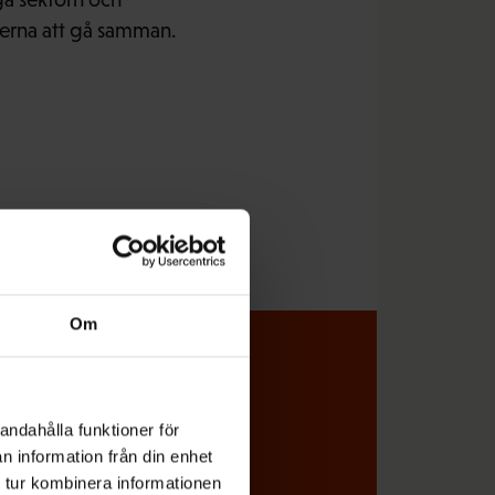
erna att gå samman.
Om
l koll på vad
andahålla funktioner för
n information från din enhet
 tur kombinera informationen
miljön direkt i din e-post