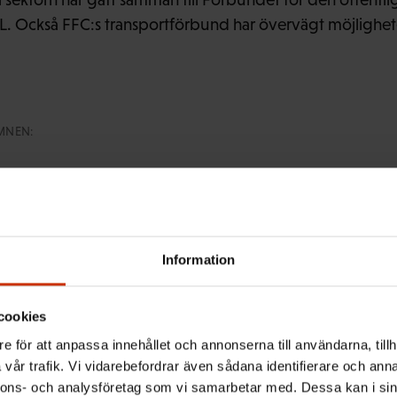
. Också FFC:s transportförbund har övervägt möjlighet
MNEN:
Information
ntagarens nyhetsbrev och hål
cookies
tslivet
e för att anpassa innehållet och annonserna till användarna, tillh
vår trafik. Vi vidarebefordrar även sådana identifierare och anna
nnons- och analysföretag som vi samarbetar med. Dessa kan i sin
 senaste nytt om arbetslivet, arbetsmarknaden och arbets