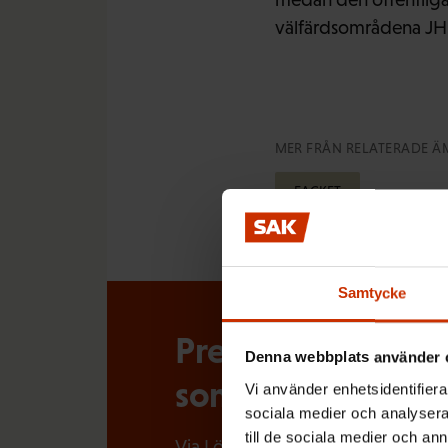
välfärdsområdena JHL
MER FRÅN RELATERADE Ä
FACKET
Samtycke
Prenumerera på Lö
Denna webbplats använder 
som händer i arbe
Vi använder enhetsidentifierar
sociala medier och analysera 
till de sociala medier och a
Via Löntagarens nyhetsbrev får du