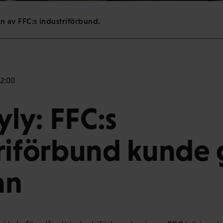
ion av FFC:s industriförbund.
12:00
yly: FFC:s
riförbund kunde 
an