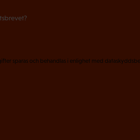
i
etsbrevet?
s
k
t
)
fter sparas och behandlas i enlighet med dataskyddsbe