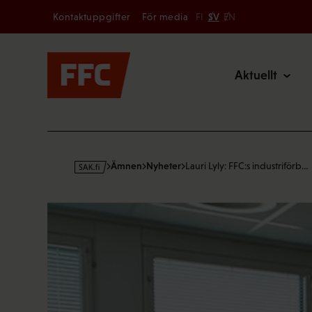
Secondary
Hoppa
Kontaktuppgifter
För media
FI
SV
EN
till
Main
innehållet
Aktuellt
s
Ämnen
Nyheter
Lauri Lyly: FFC:s industriförb…
a
k
·
f
i