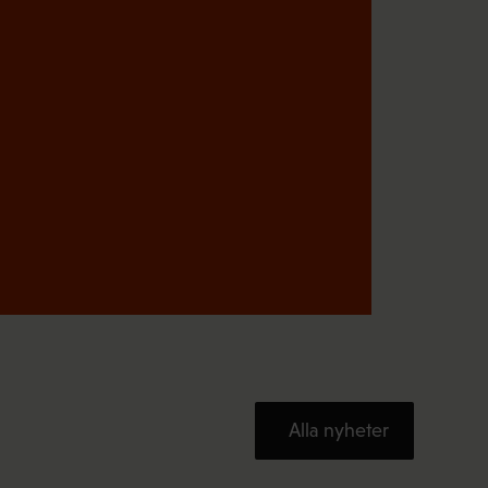
i
s
k
t
)
Alla nyheter