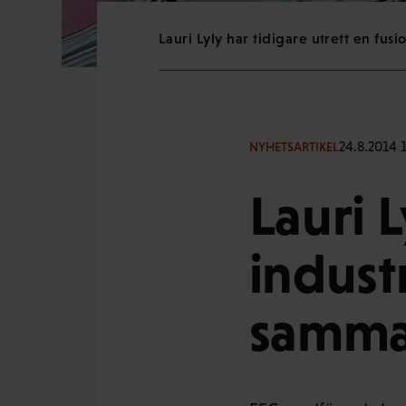
Lauri Lyly har tidigare utrett en fus
24.8.2014 
NYHETSARTIKEL
Lauri L
indust
samm