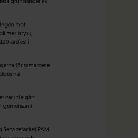
treda grundandet av
kningen mot
 bli mer brysk,
20-årsfest i
ngarna för samarbete
ddes när
t har inte gått
 ett gemensamt
m Servicefacket PAM,
ga sektorn och