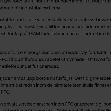
i Lyly föreslår att industriförbunden inom FFC börjar u
rbund för industribranscherna.
triförbund skulle vara en starkare näve i intressebeva
gslivet, vars inställning till löntagarna hela tiden verkar
 sitt förslag på TEAM Industribranschernas fackförbunds 1
ande för centralorganisationen utredde Lyly förutsättni
FC:s industriförbund. Arbetet utmynnade i att TEAM fö
edieförbundet fusionerades.
jade trampa upp borde nu fullföljas. Det tidigare arbete
er inte att det redan inom de närmaste åren skulle finnas
 FFC.
en privata servicebranschen inom FFC grupperat sig ino
sektorn har gått samman till Förbundet för den offentli