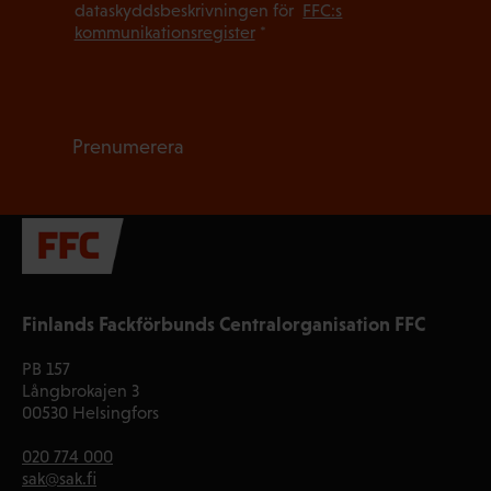
dataskyddsbeskrivningen för
FFC:s
kommunikationsregister
*
Prenumerera
Finlands Fackförbunds Centralorganisation FFC
PB 157
Långbrokajen 3
00530 Helsingfors
020 774 000
sak@sak.fi