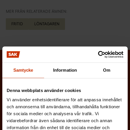
MER FRÅN RELATERADE ÄMNEN:
FRITID
LÖNTAGAREN
Prenumerera på Löntagarens nyhetsbrev
Samtycke
Information
Om
och håll koll på vad som händer i
arbetslivet
Denna webbplats använder cookies
Via Löntagarens nyhetsbrev får du senaste nytt om
Vi använder enhetsidentifierare för att anpassa innehållet
arbetslivet, arbetsmarknaden och arbetsmiljön
och annonserna till användarna, tillhandahålla funktioner
direkt i din e-post varannan vecka.
för sociala medier och analysera vår trafik. Vi
vidarebefordrar även sådana identifierare och annan
information från din enhet till de sociala medier och