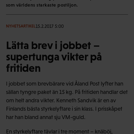
som världens starkaste postiljon.
15.2.2017 5:00
NYHETSARTIKEL
Lätta brev i jobbet –
supertunga vikter på
fritiden
I jobbet som brevbärare vid Åland Post lyfter han
sällan tyngre paket än 15 kg. På fritiden handlar det
om helt andra vikter. Kenneth Sandvik är en av
Finlands bästa styrkelyftare i sin klass. I prisskåpet
har han bland annat sju VM-guld.
En styrkelyftare tävlar i tre moment – knäböj,