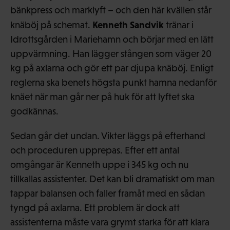
bänkpress och marklyft – och den här kvällen står
Kenneth Sandvik
knäböj på schemat.
tränar i
Idrottsgården i Mariehamn och börjar med en lätt
uppvärmning. Han lägger stången som väger 20
kg på axlarna och gör ett par djupa knäböj. Enligt
reglerna ska benets högsta punkt hamna nedanför
knäet när man går ner på huk för att lyftet ska
godkännas.
Sedan går det undan. Vikter läggs på efterhand
och proceduren upprepas. Efter ett antal
omgångar är Kenneth uppe i 345 kg och nu
tillkallas assistenter. Det kan bli dramatiskt om man
tappar balansen och faller framåt med en sådan
tyngd på axlarna. Ett problem är dock att
assistenterna måste vara grymt starka för att klara