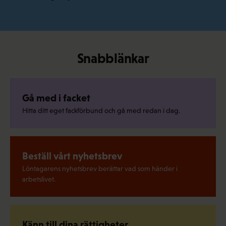
Snabblänkar
Gå med i facket
Hitta ditt eget fackförbund och gå med redan i dag.
Beställ vårt nyhetsbrev
Löntagarens nyhetsbrev berättar vad som händer i
arbetslivet.
Känn till dina rättigheter