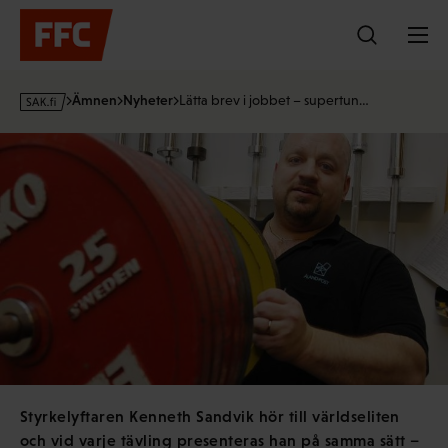
Hoppa
till
innehållet
s
Ämnen
Nyheter
Lätta brev i jobbet – supertun…
a
k
·
f
i
Styrkelyftaren Kenneth Sandvik hör till världseliten
och vid varje tävling presenteras han på samma sätt –