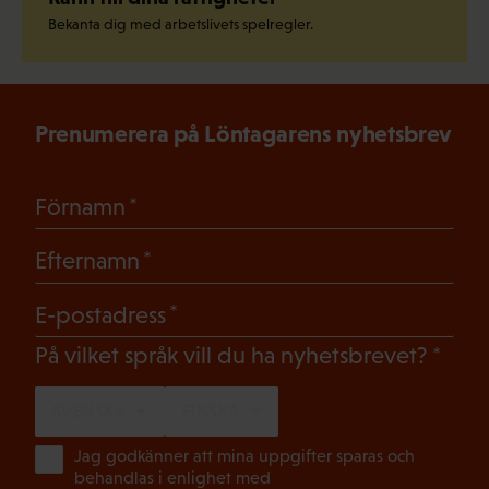
Bekanta dig med arbetslivets spelregler.
Prenumerera på Löntagarens nyhetsbrev
(Obligatoriskt)
Förnamn
(Obligatoriskt)
Efternamn
(Obligatoriskt)
E-postadress
(Oblig
På vilket språk vill du ha nyhetsbrevet?
SVENSKA
FINSKA
(Ob
Jag godkänner att mina uppgifter sparas och
behandlas i enlighet med