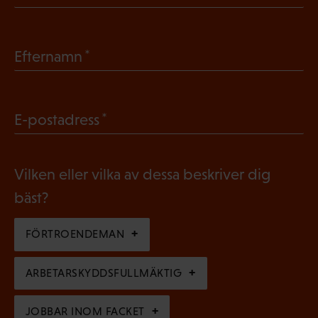
O
b
(
Efternamn
l
O
i
b
g
(
E-postadress
l
a
O
i
t
b
g
Vilken eller vilka av dessa beskriver dig
o
l
a
bäst?
r
i
t
i
g
FÖRTROENDEMAN
o
s
a
r
k
ARBETARSKYDDSFULLMÄKTIG
t
i
t
o
s
JOBBAR INOM FACKET