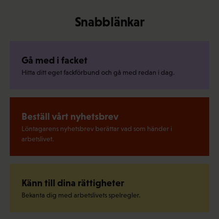
Snabblänkar
Gå med i facket
Hitta ditt eget fackförbund och gå med redan i dag.
Beställ vårt nyhetsbrev
Löntagarens nyhetsbrev berättar vad som händer i
arbetslivet.
Känn till dina rättigheter
Bekanta dig med arbetslivets spelregler.