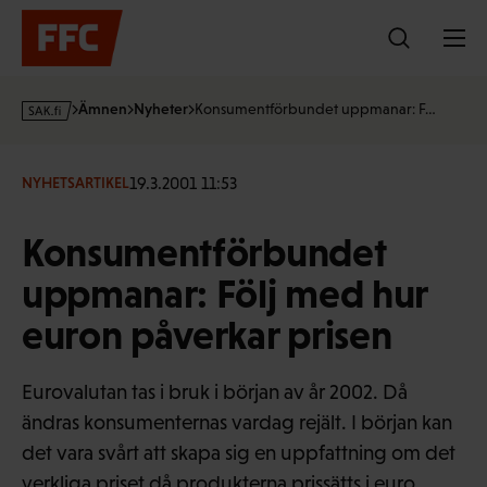
Hoppa
till
innehållet
s
Ämnen
Nyheter
Konsumentförbundet uppmanar: F…
a
k
·
19.3.2001 11:53
NYHETSARTIKEL
f
i
Konsumentförbundet
uppmanar: Följ med hur
euron påverkar prisen
Eurovalutan tas i bruk i början av år 2002. Då
ändras konsumenternas vardag rejält. I början kan
det vara svårt att skapa sig en uppfattning om det
verkliga priset då produkterna prissätts i euro.