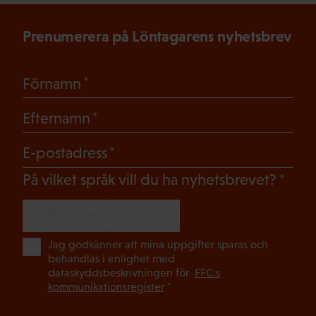
Prenumerera på Löntagarens nyhetsbrev
(Obligatoriskt)
Förnamn
(Obligatoriskt)
Efternamn
(Obligatoriskt)
E-postadress
(Oblig
På vilket språk vill du ha nyhetsbrevet?
SVENSKA
FINSKA
(Ob
Jag godkänner att mina uppgifter sparas och
behandlas i enlighet med
dataskyddsbeskrivningen för
FFC:s
kommunikationsregister
*