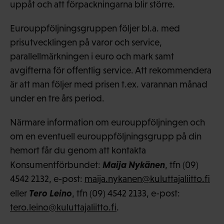
uppåt och att förpackningarna blir större.
Eurouppföljningsgruppen följer bl.a. med
prisutvecklingen på varor och service,
parallellmärkningen i euro och mark samt
avgifterna för offentlig service. Att rekommendera
är att man följer med prisen t.ex. varannan månad
under en tre års period.
Närmare information om eurouppföljningen och
om en eventuell eurouppföljningsgrupp på din
hemort får du genom att kontakta
Maija Nykänen
Konsumentförbundet:
, tfn (09)
4542 2132, e-post:
maija.nykanen@kuluttajaliitto.fi
Tero Leino
eller
, tfn (09) 4542 2133, e-post:
tero.leino@kuluttajaliitto.fi
.