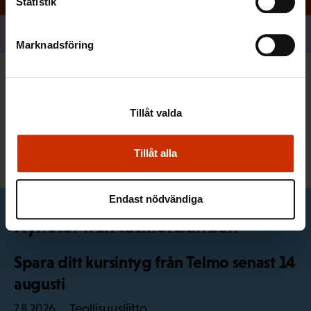
Statistik
Dela
Marknadsföring
Du kan också vara intresserad
Tillåt valda
Alla nyheter
Tillåt alla
Endast nödvändiga
Nyheter från fackförbunden
Spara ditt kursintyg från Telmo senast 14
augusti
Teollisuusliitto
7.8.2026