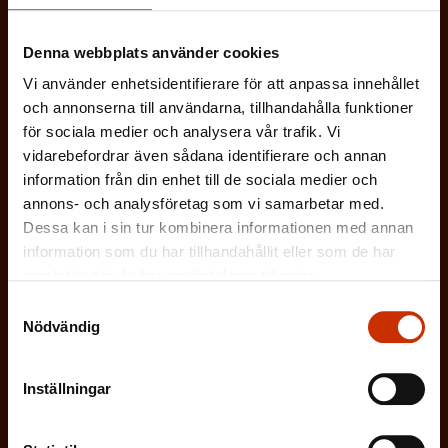
g
a
Denna webbplats använder cookies
t
o
Vi använder enhetsidentifierare för att anpassa innehållet
och annonserna till användarna, tillhandahålla funktioner
r
för sociala medier och analysera vår trafik. Vi
i
vidarebefordrar även sådana identifierare och annan
s
information från din enhet till de sociala medier och
k
annons- och analysföretag som vi samarbetar med.
t
Dessa kan i sin tur kombinera informationen med annan
)
information som du har tillhandahållit eller som de har
samlat in när du har använt deras tjänster.
Samtyckesval
Nödvändig
Prenumerera
Inställningar