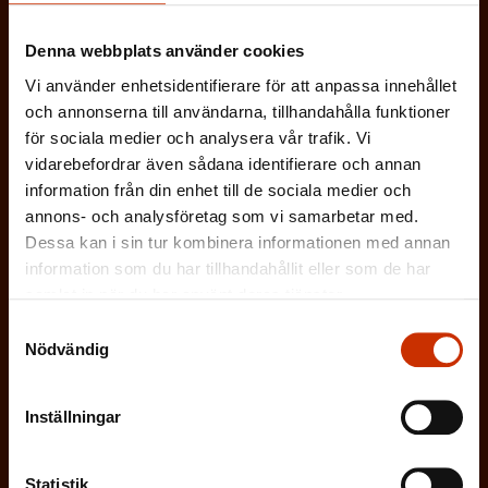
o
s
JOBBAR INOM FACKET
)
r
k
Denna webbplats använder cookies
i
ARBETSGIVARREPRESENTANT
t
Vi använder enhetsidentifierare för att anpassa innehållet
s
och annonserna till användarna, tillhandahålla funktioner
)
I ÖVRIGT INTRESSERAD AV ARBETSLIVET
för sociala medier och analysera vår trafik. Vi
k
vidarebefordrar även sådana identifierare och annan
t
information från din enhet till de sociala medier och
)
annons- och analysföretag som vi samarbetar med.
På vilket språk vill du ha nyhetsbrevet?
Dessa kan i sin tur kombinera informationen med annan
information som du har tillhandahållit eller som de har
SVENSKA
FINSKA
samlat in när du har använt deras tjänster.
Samtyckesval
Nödvändig
(
Jag godkänner att mina uppgifter sparas och
O
behandlas i enlighet med
Inställningar
b
dataskyddsbeskrivningen för
FFC:s
l
kommunikationsregister
*
i
Statistik