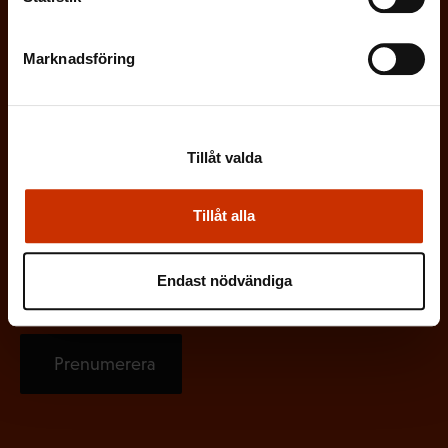
g
a
Marknadsföring
t
o
r
i
Tillåt valda
s
k
Tillåt alla
t
)
Endast nödvändiga
Prenumerera