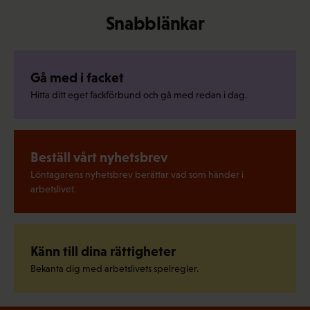
Snabblänkar
Gå med i facket
Hitta ditt eget fackförbund och gå med redan i dag.
Beställ vårt nyhetsbrev
Löntagarens nyhetsbrev berättar vad som händer i
arbetslivet.
Känn till dina rättigheter
Bekanta dig med arbetslivets spelregler.