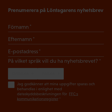
Prenumerera på Löntagarens nyhetsbrev
(Obligatoriskt)
Förnamn
(Obligatoriskt)
Efternamn
(Obligatoriskt)
E-postadress
(Oblig
På vilket språk vill du ha nyhetsbrevet?
SVENSKA
FINSKA
(Ob
Jag godkänner att mina uppgifter sparas och
behandlas i enlighet med
dataskyddsbeskrivningen för
FFC:s
kommunikationsregister
*