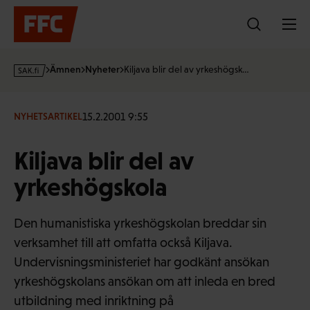
Hoppa
till
innehållet
s
Ämnen
Nyheter
Kiljava blir del av yrkeshögsk…
a
k
·
15.2.2001 9:55
NYHETSARTIKEL
f
i
Kiljava blir del av
yrkeshögskola
Den humanistiska yrkeshögskolan breddar sin
verksamhet till att omfatta också Kiljava.
Undervisningsministeriet har godkänt ansökan
yrkeshögskolans ansökan om att inleda en bred
utbildning med inriktning på