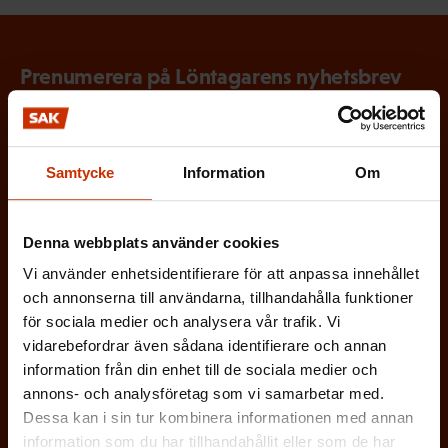
Prenumerera på Löntagarens nyhetsbrev
och håll koll på vad som händer i
arbetslivet
Via Löntagarens nyhetsbrev får du senaste nytt om
Samtycke
Information
Om
arbetslivet, arbetsmarknaden och arbetsmiljön
direkt i din e-post varannan vecka.
Denna webbplats använder cookies
Vi använder enhetsidentifierare för att anpassa innehållet
och annonserna till användarna, tillhandahålla funktioner
för sociala medier och analysera vår trafik. Vi
(
vidarebefordrar även sådana identifierare och annan
Förnamn
information från din enhet till de sociala medier och
O
annons- och analysföretag som vi samarbetar med.
b
Dessa kan i sin tur kombinera informationen med annan
(
Efternamn
information som du har tillhandahållit eller som de har