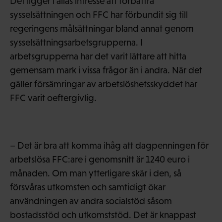
Det ligger i allas intresse att förbättra
sysselsättningen och FFC har förbundit sig till
regeringens målsättningar bland annat genom
sysselsättningsarbetsgrupperna. I
arbetsgrupperna har det varit lättare att hitta
gemensam mark i vissa frågor än i andra. När det
gäller försämringar av arbetslöshetsskyddet har
FFC varit oeftergivlig.
– Det är bra att komma ihåg att dagpenningen för
arbetslösa FFC:are i genomsnitt är 1240 euro i
månaden. Om man ytterligare skär i den, så
försvåras utkomsten och samtidigt ökar
användningen av andra socialstöd såsom
bostadsstöd och utkomststöd. Det är knappast