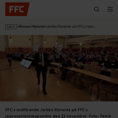
Hoppa
till
innehållet
s
Ämnen
Nyheter
Jarkko Eloranta vid FFC:s repr…
a
k
·
f
i
FFC:s ordförande Jarkko Eloranta på FFC:s
representantskapsmöte den 21 november. Foto: Patrik