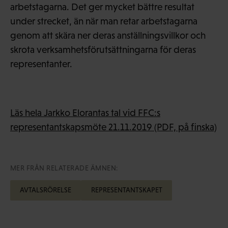
arbetstagarna. Det ger mycket bättre resultat
under strecket, än när man retar arbetstagarna
genom att skära ner deras anställningsvillkor och
skrota verksamhetsförutsättningarna för deras
representanter.
Läs hela Jarkko Elorantas tal vid FFC:s
representantskapsmöte 21.11.2019 (PDF, på finska)
MER FRÅN RELATERADE ÄMNEN:
AVTALSRÖRELSE
REPRESENTANTSKAPET