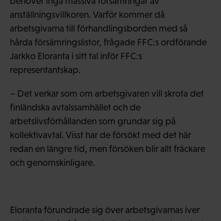
behöver inga massiva försämringar av
anställningsvillkoren. Varför kommer då
arbetsgivarna till förhandlingsborden med så
hårda försämringslistor, frågade FFC:s ordförande
Jarkko Eloranta i sitt tal inför FFC:s
representantskap.
– Det verkar som om arbetsgivaren vill skrota det
finländska avtalssamhället och de
arbetslivsförhållanden som grundar sig på
kollektivavtal. Visst har de försökt med det här
redan en längre tid, men försöken blir allt fräckare
och genomskinligare.
Eloranta förundrade sig över arbetsgivarnas iver