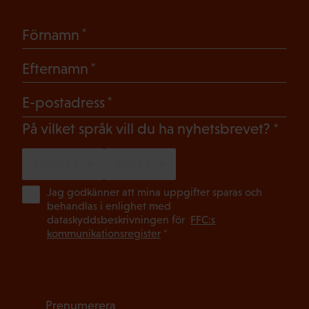
(Obligatoriskt)
Förnamn
(Obligatoriskt)
Efternamn
(Obligatoriskt)
E-postadress
(Oblig
På vilket språk vill du ha nyhetsbrevet?
SVENSKA
FINSKA
(Ob
Jag godkänner att mina uppgifter sparas och
behandlas i enlighet med
dataskyddsbeskrivningen för
FFC:s
kommunikationsregister
*
Prenumerera