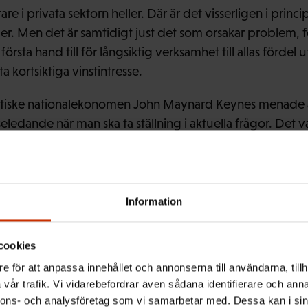
are i privata sektorn heller. Där är det visserligen i princip
. Men det är samtidigt just det som orsakar problem, f
 första hand till för långsiktig verksamhet till allas fördel 
a kortsiktiga vinstintresse.
ttiske nationalekonomen John Maynard Keynes menade at
eledande när man ska ta ställning i aktuella frågor. Det va
ade det berömda citatet: ”På lång sikt är vi alla döda”.
lutsatsen kan ju i och för sig också stämma i enskilda fal
 cyniskt och kortsynt. På lång sikt är vi nu levande förviss
ramtida generationer. Detta ”vi” i Keynes-citatet bör all
Information
födda! Då är det nog mera och inte mindre långsiktighe
cookies
e för att anpassa innehållet och annonserna till användarna, tillh
vår trafik. Vi vidarebefordrar även sådana identifierare och anna
nnons- och analysföretag som vi samarbetar med. Dessa kan i sin