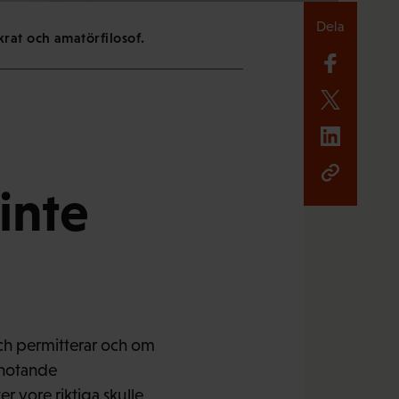
Dela
at och amatörfilosof.
 inte
och permitterar och om
n hotande
r vore riktiga skulle