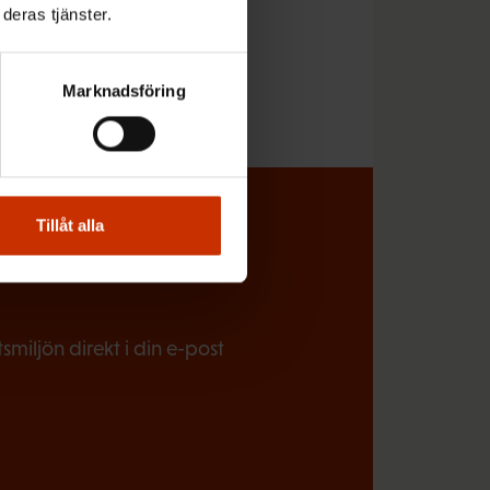
deras tjänster.
Marknadsföring
Tillåt alla
l koll på vad
miljön direkt i din e-post