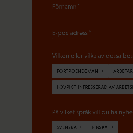
(
Förnamn
O
b
(
E-postadress
l
O
i
b
g
Vilken eller vilka av dessa be
l
a
i
FÖRTROENDEMAN
ARBETA
t
g
o
I ÖVRIGT INTRESSERAD AV ARBETS
a
r
t
i
o
På vilket språk vill du ha nyh
s
r
k
SVENSKA
FINSKA
i
t