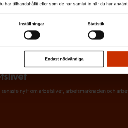
har tillhandahållit eller som de har samlat in när du har använt 
MNEN:
AREN
Inställningar
Statistik
Endast nödvändiga
ntagarens nyhetsbrev och hål
tslivet
 senaste nytt om arbetslivet, arbetsmarknaden och arbets