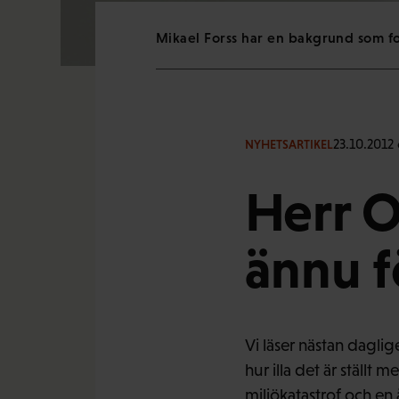
Mikael Forss har en bakgrund som fo
23.10.2012
NYHETSARTIKEL
Herr O:
ännu 
Vi läser nästan dagli
hur illa det är ställt 
miljökatastrof och en