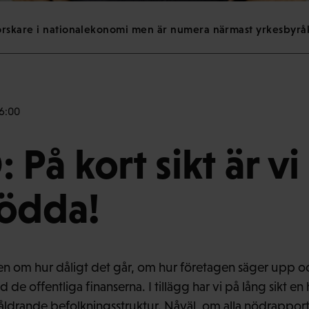
rskare i nationalekonomi men är numera närmast yrkesbyråkr
 6:00
 På kort sikt är vi
födda!
gen om hur dåligt det går, om hur företagen säger upp 
med de offentliga finanserna. I tillägg har vi på lång sikt e
 åldrande befolkningsstruktur. Nåväl, om alla nödrapporte