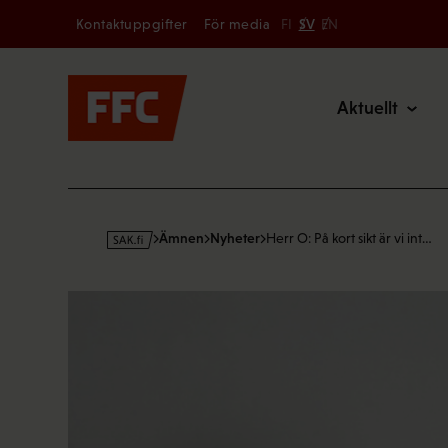
Secondary
Hoppa
Kontaktuppgifter
För media
FI
SV
EN
till
Main
innehållet
Aktuellt
s
Ämnen
Nyheter
Herr O: På kort sikt är vi int…
a
k
·
f
i