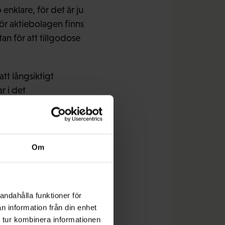
 enklare, för det är ju
ör aktiebolagen finns
utan för att tillgodose
t långsiktigt
r i det
 Keynes citat stämmer
l. Men som allmän
o alla döda, men vi
tså inkludera också
Om
t i besluten som
andahålla funktioner för
n information från din enhet
 tur kombinera informationen