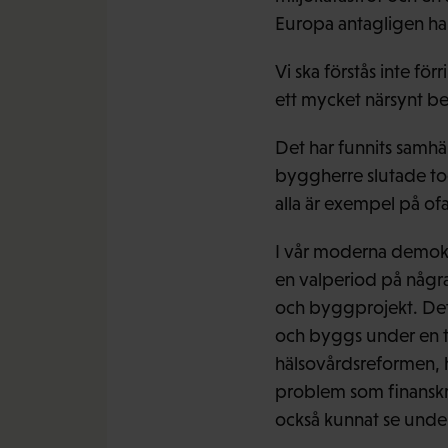
Europa antagligen ha
Vi ska förstås inte fö
ett mycket närsynt bes
Det har funnits samhä
byggherre slutade to
alla är exempel på ofa
I vår moderna demokrat
en valperiod på några
och byggprojekt. Det 
och byggs under en tid
hälsovårdsreformen, h
problem som finanskri
också kunnat se under