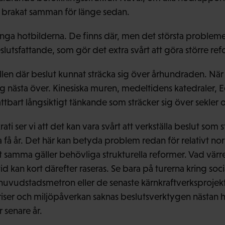
 brakat samman för länge sedan.
rringa hotbilderna. De finns där, men det största probleme
lutsfattande, som gör det extra svårt att göra större ref
llen där beslut kunnat sträcka sig över århundraden. När 
g nästa över. Kinesiska muren, medeltidens katedraler,
ttbart långsiktigt tänkande som sträcker sig över sekler 
i ser vi att det kan vara svårt att verkställa beslut som s
 få år. Det här kan betyda problem redan för relativt no
samma gäller behövliga strukturella reformer. Vad värre
 kan kort därefter raseras. Se bara på turerna kring soci
uvudstadsmetron eller de senaste kärnkraftverksprojekt
ser och miljöpåverkan saknas beslutsverktygen nästan helt
 senare år.