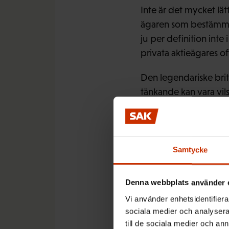
Inte är det mycket lätt
ägaren som bestämmer
ju per definition inte i
privata aktieägares oft
Den legendariske bri
tänkande kan vara vils
sammanhanget han yttr
ju bokstavligen, och s
regel blir det lite väl
måste också tänka på f
Samtycke
dem som ännu inte är 
behövs.
Denna webbplats använder 
Vi använder enhetsidentifierar
sociala medier och analysera 
till de sociala medier och a