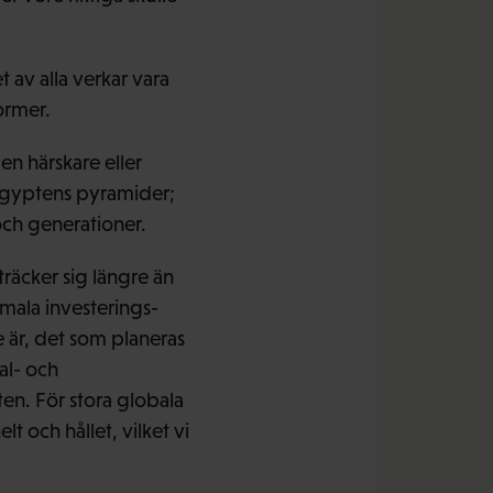
t av alla verkar vara
ormer.
en härskare eller
 Egyptens pyramider;
och generationer.
träcker sig längre än
rmala investerings-
 är, det som planeras
al- och
en. För stora globala
 och hållet, vilket vi