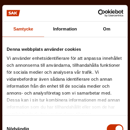
t
b
g
Vilken eller vilka av dessa beskriver dig
o
l
a
bäst?
r
i
t
i
Samtycke
Information
Om
g
FÖRTROENDEMAN
o
s
a
r
k
Denna webbplats använder cookies
ARBETARSKYDDSFULLMÄKTIG
t
i
t
Vi använder enhetsidentifierare för att anpassa innehållet
o
s
och annonserna till användarna, tillhandahålla funktioner
JOBBAR INOM FACKET
)
r
för sociala medier och analysera vår trafik. Vi
k
vidarebefordrar även sådana identifierare och annan
i
ARBETSGIVARREPRESENTANT
t
information från din enhet till de sociala medier och
s
)
annons- och analysföretag som vi samarbetar med.
I ÖVRIGT INTRESSERAD AV ARBETSLIVET
k
Dessa kan i sin tur kombinera informationen med annan
information som du har tillhandahållit eller som de har
t
samlat in när du har använt deras tjänster.
)
På vilket språk vill du ha nyhetsbrevet?
Samtyckesval
Nödvändig