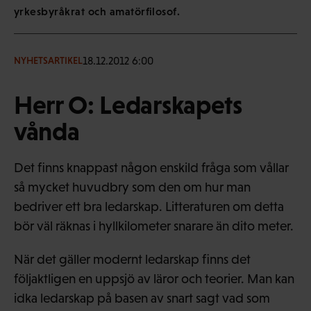
yrkesbyråkrat och amatörfilosof.
18.12.2012 6:00
NYHETSARTIKEL
Herr O: Ledarskapets
vånda
Det finns knappast någon enskild fråga som vållar
så mycket huvudbry som den om hur man
bedriver ett bra ledarskap. Litteraturen om detta
bör väl räknas i hyllkilometer snarare än dito meter.
När det gäller modernt ledarskap finns det
följaktligen en uppsjö av läror och teorier. Man kan
idka ledarskap på basen av snart sagt vad som