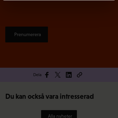
t
)
Prenumerera
Dela
Du kan också vara intresserad
Alla nyheter