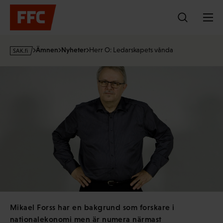
Hoppa
till
innehållet
s
Ämnen
Nyheter
Herr O: Ledarskapets vånda
a
k
·
f
i
Mikael Forss har en bakgrund som forskare i
nationalekonomi men är numera närmast