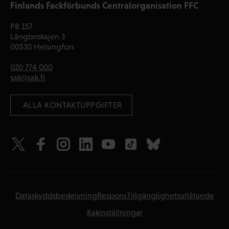
Finlands Fackförbunds Centralorganisation FFC
PB 157
Långbrokajen 3
00530 Helsingfors
020 774 000
sak@sak.fi
 ALLA KONTAKTUPPGIFTER
Dataskyddsbeskrivning
Respons
Tillgänglighetsutlåtande
Kakinställningar