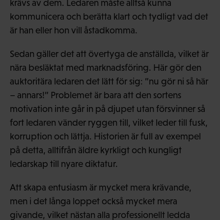
krävs av dem. Ledaren måste alltså kunna
kommunicera och berätta klart och tydligt vad det
är han eller hon vill åstadkomma.
Sedan gäller det att övertyga de anställda, vilket är
nära besläktat med marknadsföring. Här gör den
auktoritära ledaren det lätt för sig: ”nu gör ni så här
– annars!” Problemet är bara att den sortens
motivation inte går in på djupet utan försvinner så
fort ledaren vänder ryggen till, vilket leder till fusk,
korruption och lättja. Historien är full av exempel
på detta, alltifrån äldre kyrkligt och kungligt
ledarskap till nyare diktatur.
Att skapa entusiasm är mycket mera krävande,
men i det långa loppet också mycket mera
givande, vilket nästan alla professionellt ledda