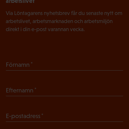
arbetslivet
Via Löntagarens nyhetsbrev får du senaste nytt om
arbetslivet, arbetsmarknaden och arbetsmiljön
direkt i din e-post varannan vecka.
(
Förnamn
O
b
(
Efternamn
l
O
i
b
g
(
E-postadress
l
a
O
i