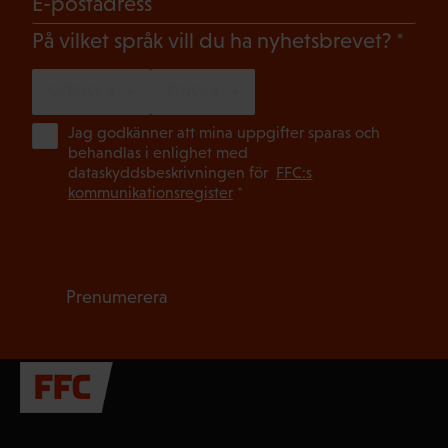
E-postadress
(Oblig
På vilket språk vill du ha nyhetsbrevet?
SVENSKA
FINSKA
(Ob
Jag godkänner att mina uppgifter sparas och
behandlas i enlighet med
dataskyddsbeskrivningen för
FFC:s
kommunikationsregister
*
Prenumerera