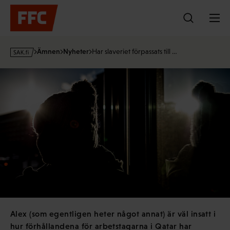
Hoppa
till
innehållet
s
Ämnen
Nyheter
Har slaveriet förpassats till …
a
k
·
f
i
Alex (som egentligen heter något annat) är väl insatt i
hur förhållandena för arbetstagarna i Qatar har