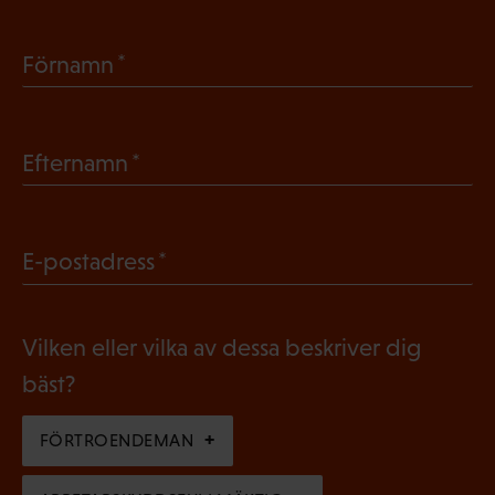
(
Förnamn
O
b
(
Efternamn
l
O
i
b
g
(
E-postadress
l
a
O
i
t
b
g
Vilken eller vilka av dessa beskriver dig
o
l
a
bäst?
r
i
t
i
g
FÖRTROENDEMAN
o
s
a
r