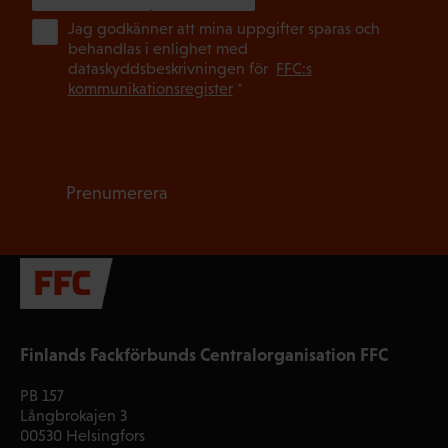
(Ob
Jag godkänner att mina uppgifter sparas och
behandlas i enlighet med
dataskyddsbeskrivningen för
FFC:s
kommunikationsregister
*
Prenumerera
Finlands Fackförbunds Centralorganisation FFC
PB 157
Långbrokajen 3
00530 Helsingfors