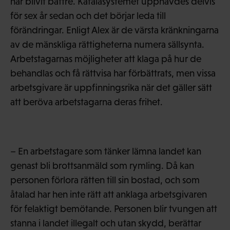
har blivit bättre. Kafalasystemet upphävdes delvis
för sex år sedan och det börjar leda till
förändringar. Enligt Alex är de värsta kränkningarna
av de mänskliga rättigheterna numera sällsynta.
Arbetstagarnas möjligheter att klaga på hur de
behandlas och få rättvisa har förbättrats, men vissa
arbetsgivare är uppfinningsrika när det gäller sätt
att beröva arbetstagarna deras frihet.
– En arbetstagare som tänker lämna landet kan
genast bli brottsanmäld som rymling. Då kan
personen förlora rätten till sin bostad, och som
åtalad har hen inte rätt att anklaga arbetsgivaren
för felaktigt bemötande. Personen blir tvungen att
stanna i landet illegalt och utan skydd, berättar