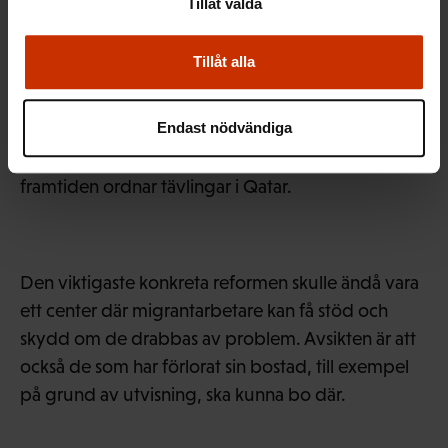
Tillåt valda
bestående?
Tillåt alla
Alex anser att den qatariska staten borde ingå avtal
Endast nödvändiga
med arbetstagar- och människorättsorganisationer
samt också med de idrottsorganisationer som i
framtiden ordnar tävlingar i Qatar.
Den viktigaste konkreta reformen skulle ändå vara
ett center där migrantarbetare kan få stöd och
skydd om de drabbas av problem. Avsikten är att
också de som har förlorat sin bostad, till exempel
på grund av utvisning, ska kunna bo där.