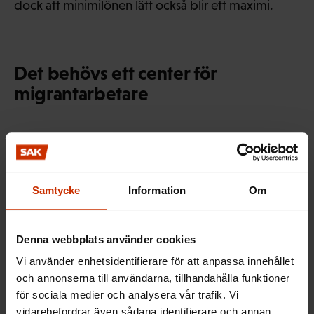
dock att minimilönen lätt också blir ett maximi.
Det behövs ett center för
migrantarbetare
Reformerna är inte bara Fifas och Qatars förtjänst.
Den internationella fackföreningsrörelsen, med
Samtycke
Information
Om
byggnadsarbetarnas världsorganisation BWI och
världsfacket ITUC i spetsen, har jobbat hårt för
Denna webbplats använder cookies
förbättringarna. Också Internationella
arbetsorganisationen ILO har inrättat en tillfällig
Vi använder enhetsidentifierare för att anpassa innehållet
och annonserna till användarna, tillhandahålla funktioner
byrå i Qatar och organisationer för hembiträden
för sociala medier och analysera vår trafik. Vi
och transportarbetare har fått representation i
vidarebefordrar även sådana identifierare och annan