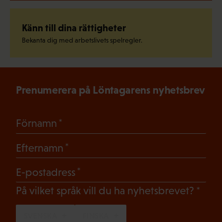
Känn till dina rättigheter
Bekanta dig med arbetslivets spelregler.
Prenumerera på Löntagarens nyhetsbrev
(Obligatoriskt)
Förnamn
(Obligatoriskt)
Efternamn
(Obligatoriskt)
E-postadress
(Oblig
På vilket språk vill du ha nyhetsbrevet?
SVENSKA
FINSKA