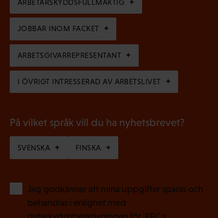
k
ARBETARSKYDDSFULLMÄKTIG
t
i
t
o
s
JOBBAR INOM FACKET
)
r
k
i
ARBETSGIVARREPRESENTANT
t
s
)
I ÖVRIGT INTRESSERAD AV ARBETSLIVET
k
t
)
På vilket språk vill du ha nyhetsbrevet?
SVENSKA
FINSKA
(
Jag godkänner att mina uppgifter sparas och
O
behandlas i enlighet med
b
dataskyddsbeskrivningen för
FFC:s