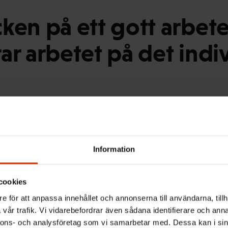
ken på ett gott arbet
ar arbetet på det indi
ock på ett gott arbete genomförs vartannat år och är e
Information
 Med hjälp av måttstocken kan kvaliteten på arbetsförhå
faktorer.
cookies
e för att anpassa innehållet och annonserna till användarna, tillh
vår trafik. Vi vidarebefordrar även sådana identifierare och anna
g har man utan undantag svarat att arbetarskyddet och 
nnons- och analysföretag som vi samarbetar med. Dessa kan i sin