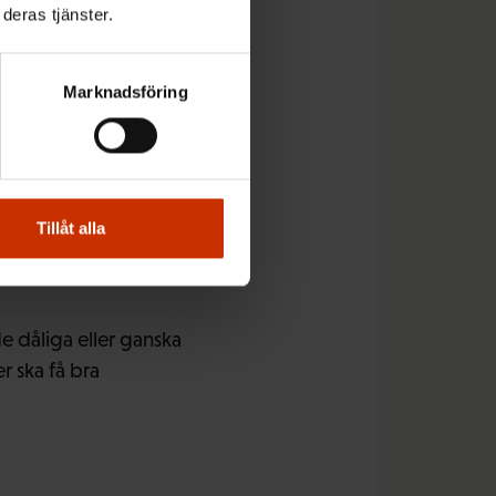
da arbetstakten och
deras tjänster.
Riitta
ingsexpert
Marknadsföring
positiv riktning på
na arbetstagare bra
Tillåt alla
 dåliga eller ganska
r ska få bra