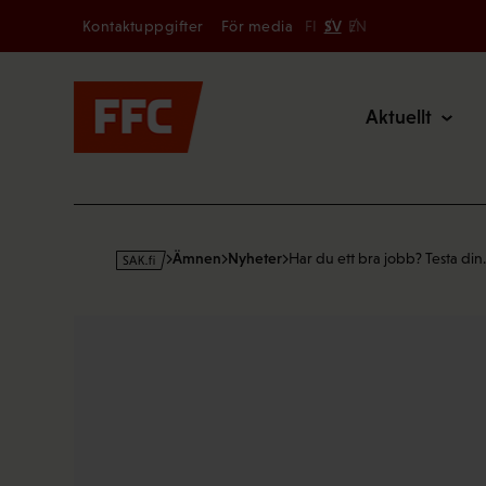
Secondary
Hoppa
Kontaktuppgifter
För media
FI
SV
EN
till
Main
innehållet
Aktuellt
s
Ämnen
Nyheter
Har du ett bra jobb? Testa di
a
k
·
f
i