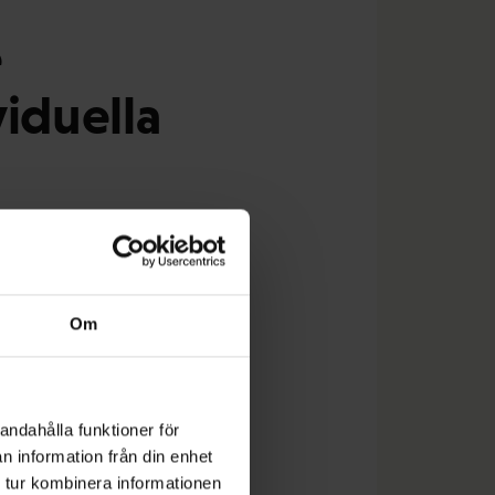
e
viduella
n del av FFC:s
Om
llandena granskas med
andahålla funktioner för
n information från din enhet
ett bra gäng på
 tur kombinera informationen