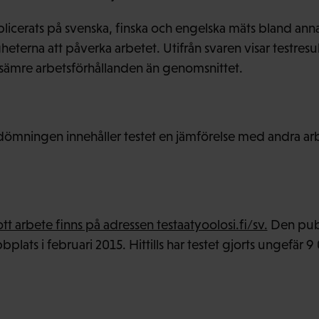
icerats på svenska, finska och engelska mäts bland ann
eterna att påverka arbetet. Utifrån svaren visar testres
er sämre arbetsförhållanden än genomsnittet.
ömningen innehåller testet en jämförelse med andra arbe
t arbete finns på adressen testaatyoolosi.fi/sv.
Den publ
lats i februari 2015. Hittills har testet gjorts ungefär 