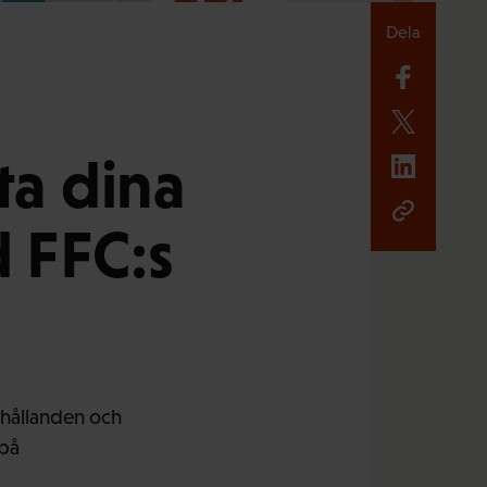
Dela
ta dina
 FFC:s
rhållanden och
 på