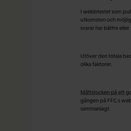
I webbtestet som publ
utkomsten och möjligh
svarar har bättre ell
Utöver den totala bed
olika faktorer.
Måttstocken på ett got
gången på FFC:s webbp
sammanlagt.