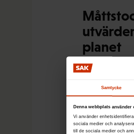
Måttstoc
utvärder
planet
Undersökningen Måttst
Samtycke
arbetslivsbarometer.
hänsyn till flera olika 
Denna webbplats använder 
Vi använder enhetsidentifierar
sociala medier och analysera 
– I varje enkätomgån
till de sociala medier och a