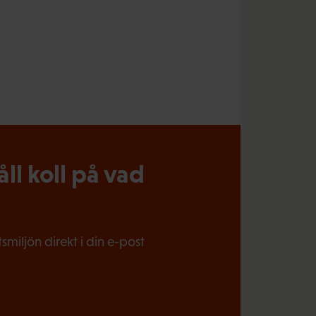
l koll på vad
miljön direkt i din e-post