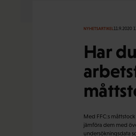
11.9.2020 1
NYHETSARTIKEL
Har du
arbets
måttst
Med FFC:s måttstock p
jämföra dem med över
undersökningsdata so