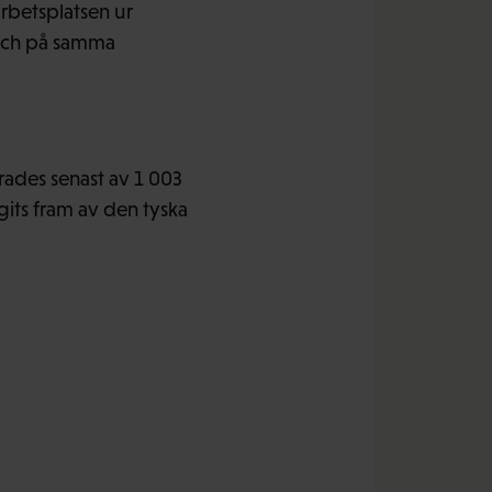
rbetsplatsen ur
, och på samma
rades senast av 1 003
gits fram av den tyska