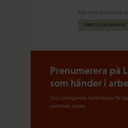
MER FRÅN RELATERADE Ä
ARBETSLIVSFORSKNING
Prenumerera på Lö
som händer i arbe
Via Löntagarens nyhetsbrev får du
varannan vecka.