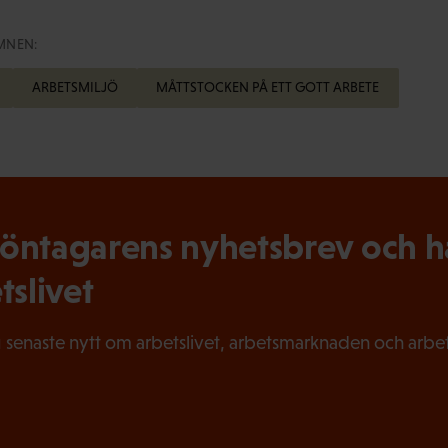
MNEN:
ARBETSMILJÖ
MÅTTSTOCKEN PÅ ETT GOTT ARBETE
ntagarens nyhetsbrev och hål
tslivet
 senaste nytt om arbetslivet, arbetsmarknaden och arbets