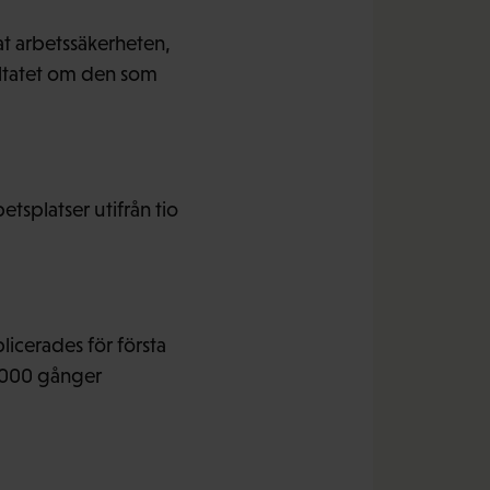
at arbetssäkerheten,
ultatet om den som
tsplatser utifrån tio
icerades för första
9 000 gånger