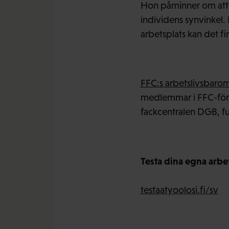
Hon påminner om att M
individens synvinkel.
arbetsplats kan det f
FFC:s arbetslivsbaro
medlemmar i FFC-för
fackcentralen DGB, f
Testa dina egna arbe
testaatyoolosi.fi/sv