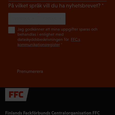
(Oblig
På vilket språk vill du ha nyhetsbrevet?
SVENSKA
FINSKA
(Ob
Jag godkänner att mina uppgifter sparas och
behandlas i enlighet med
dataskyddsbeskrivningen för
FFC:s
kommunikationsregister
*
Prenumerera
Finlands Fackförbunds Centralorganisation FFC