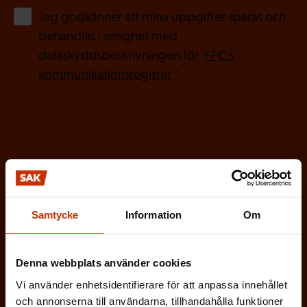
(
Jag godkänner att mina uppgifter sparas och
O
behandlas i enlighet med
b
dataskyddsbeskrivningen för
FFC:s
l
kommunikationsregister
*
i
g
a
t
o
r
i
Samtycke
Information
Om
s
k
t
Denna webbplats använder cookies
)
Vi använder enhetsidentifierare för att anpassa innehållet
och annonserna till användarna, tillhandahålla funktioner