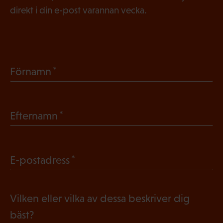
direkt i din e-post varannan vecka.
(
Förnamn
O
b
(
Efternamn
l
O
i
b
g
(
E-postadress
l
a
O
i
t
b
g
Vilken eller vilka av dessa beskriver dig
o
l
a
bäst?
r