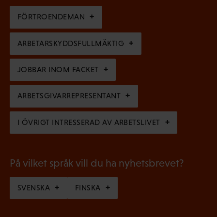
i
t
i
g
FÖRTROENDEMAN
o
s
a
r
k
ARBETARSKYDDSFULLMÄKTIG
t
i
t
o
s
JOBBAR INOM FACKET
)
r
k
i
ARBETSGIVARREPRESENTANT
t
s
)
I ÖVRIGT INTRESSERAD AV ARBETSLIVET
k
t
)
På vilket språk vill du ha nyhetsbrevet?
SVENSKA
FINSKA