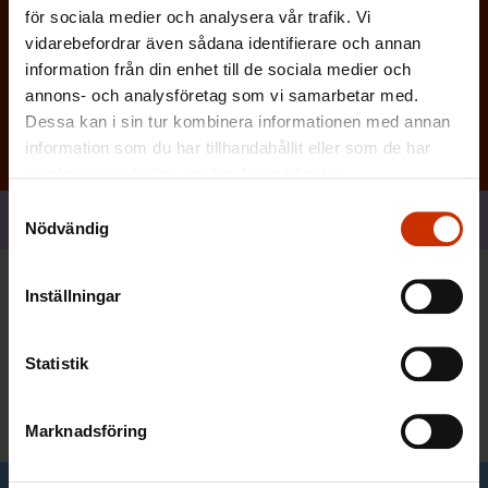
för sociala medier och analysera vår trafik. Vi
vidarebefordrar även sådana identifierare och annan
Prenumerera
information från din enhet till de sociala medier och
annons- och analysföretag som vi samarbetar med.
Dessa kan i sin tur kombinera informationen med annan
information som du har tillhandahållit eller som de har
samlat in när du har använt deras tjänster.
Samtyckesval
Dela
Nödvändig
Inställningar
Du kan också vara intresserad
Statistik
Alla nyheter
Marknadsföring