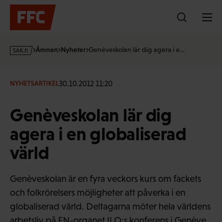
Hoppa
till
innehållet
s
Ämnen
Nyheter
Genèveskolan lär dig agera i e…
a
k
·
30.10.2012 11:20
NYHETSARTIKEL
f
i
Genèveskolan lär dig
agera i en globaliserad
värld
Genèveskolan är en fyra veckors kurs om fackets
och folkrörelsers möjligheter att påverka i en
globaliserad värld. Deltagarna möter hela världens
arbetsliv på FN-organet ILO:s konferens i Genève.