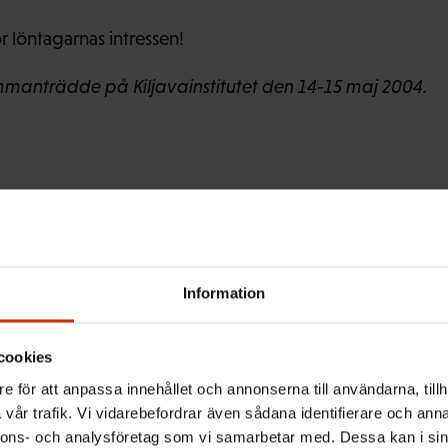
ör löntagarnas intressen!
mmanträdde på Kiljavainstitutet den 14-15 maj 2004.
Information
ntagarens nyhetsbrev och hål
cookies
tslivet
e för att anpassa innehållet och annonserna till användarna, tillh
vår trafik. Vi vidarebefordrar även sådana identifierare och anna
 senaste nytt om arbetslivet, arbetsmarknaden och arbets
nnons- och analysföretag som vi samarbetar med. Dessa kan i sin