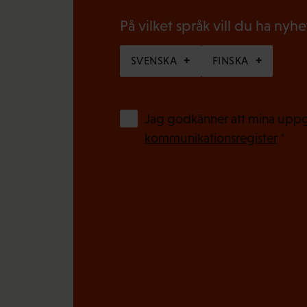
i
o
På vilket språk vill du ha nyh
s
r
k
SVENSKA
FINSKA
i
t
s
)
k
Jag godkänner att mina uppgi
t
kommunikationsregister
*
)