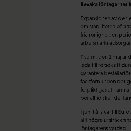
Bevaka löntagarnas in
Expansionen av den eu
om stabiliteten på ar
fria rörlighet, en per
arbetsmarknadsorgani
Fr.o.m. den 1 maj är d
leda till försök att d
garantera beställarför
fackförbunden bör ges 
förpliktigas att lämna
bör alltid ske i det la
I juni hålls val till 
allt högre utsträcknin
löntagarens vardag.