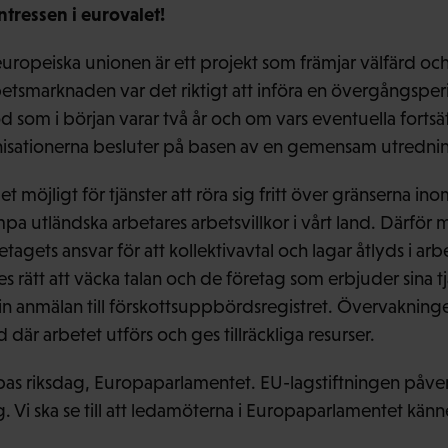
tressen i eurovalet!
ropeiska unionen är ett projekt som främjar välfärd och 
betsmarknaden var det riktigt att införa en övergångsper
iod som i början varar två år och om vars eventuella fort
sationerna besluter på basen av en gemensam utredni
et möjligt för tjänster att röra sig fritt över gränserna i
umpa utländska arbetares arbetsvillkor i vårt land. Därför 
etagets ansvar för att kollektivavtal och lagar åtlyds i arb
rätt att väcka talan och de företag som erbjuder sina tj
 in anmälan till förskottsuppbördsregistret. Övervakning
nd där arbetet utförs och ges tillräckliga resurser.
Europas riksdag, Europaparlamentet. EU-lagstiftningen påver
g. Vi ska se till att ledamöterna i Europaparlamentet känn