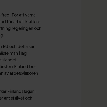
fred. För att värna
iod för arbetskraftens
sättning regeringen och
ng.
nom EU och detta kan
måste man i lag
etslandet,
änster i Finland bör
en av arbetsvillkoren
kar Finlands lagar i
er arbetslivet och