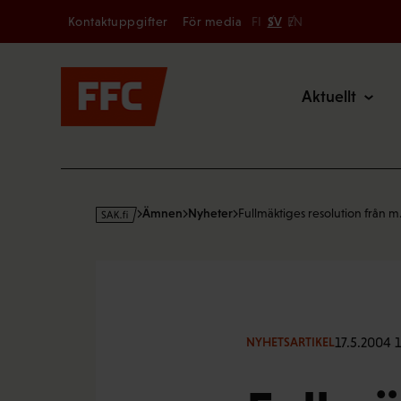
Secondary
Hoppa
Kontaktuppgifter
För media
FI
SV
EN
till
Main
innehållet
Aktuellt
s
Ämnen
Nyheter
Fullmäktiges resolution från 
a
k
·
f
i
17.5.2004 
NYHETSARTIKEL