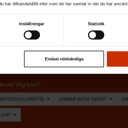
har tillhandahållit eller som de har samlat in när du har använt 
Inställningar
Statistik
(
Efternamn
O
b
Endast nödvändiga
l
i
g
skriver dig bäst?
a
RSKYDDSFULLMÄKTIG
JOBBAR INOM FACKET
AR
t
o
LIVET
r