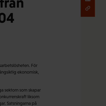
från
004
sarbetslösheten. För
långsiktig ekonomisk,
liga sektorn som skapar
onkurrenskraft liksom
gar. Satsningarna på