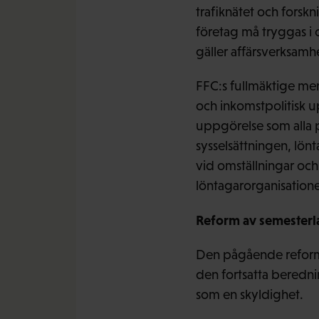
trafiknätet och forsk
företag må tryggas i 
gäller affärsverksamhe
FFC:s fullmäktige men
och inkomstpolitisk u
uppgörelse som alla p
sysselsättningen, lön
vid omställningar och
löntagarorganisatione
Reform av semester
Den pågående reformen
den fortsatta berednin
som en skyldighet.