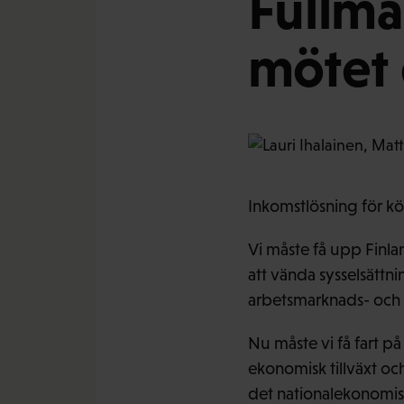
Fullmä
mötet 
Inkomstlösning för k
Vi måste få upp Finla
att vända sysselsättn
arbetsmarknads- och 
Nu måste vi få fart på
ekonomisk tillväxt oc
det nationalekonomisk