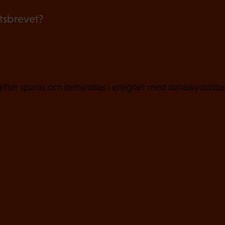
i
etsbrevet?
s
k
t
)
fter sparas och behandlas i enlighet med dataskyddsbe