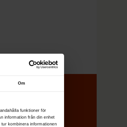
Om
l koll på vad
andahålla funktioner för
n information från din enhet
miljön direkt i din e-post
 tur kombinera informationen