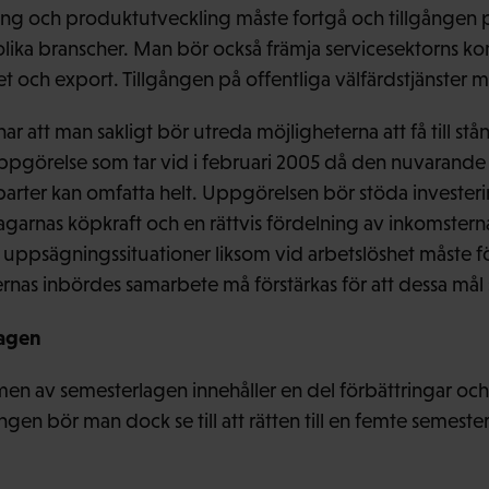
ning och produktutveckling måste fortgå och tillgången p
olika branscher. Man bör också främja servicesektorns k
t och export. Tillgången på offentliga välfärdstjänster 
ar att man sakligt bör utreda möjligheterna att få till s
ppgörelse som tar vid i februari 2005 då den nuvarande 
arter kan omfatta helt. Uppgörelsen bör stöda investeri
tagarnas köpkraft och en rättvis fördelning av inkomster
 uppsägningssituationer liksom vid arbetslöshet måste f
rnas inbördes samarbete må förstärkas för att dessa mål
lagen
 av semesterlagen innehåller en del förbättringar och la
gen bör man dock se till att rätten till en femte semester