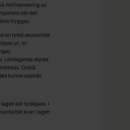
å riskfinansiering av
ompetens när det
måste tryggas.
tånd en bred ekonomisk
löper ut, en
ngar,
na. Löntagarnas skydd
örstärkas. Också
 ska kunna uppnås.
gen blir tydligare. I
vecka blir kvar i lagen