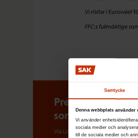
Vi röstar i Eurovalet f
FFC:s fullmäktige sa
Samtycke
Prenumerera på Lö
Denna webbplats använder 
som händer i arbe
Vi använder enhetsidentifierar
sociala medier och analysera 
Via Löntagarens nyhetsbrev får du
till de sociala medier och a