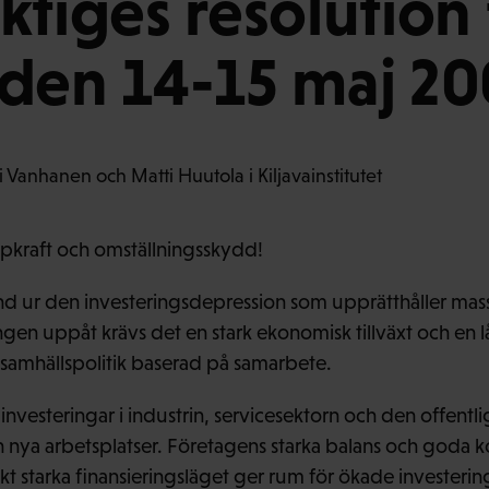
ktiges resolution 
den 14-15 maj 2
öpkraft och omställningsskydd!
nd ur den investeringsdepression som upprätthåller mas
ingen uppåt krävs det en stark ekonomisk tillväxt och en 
samhällspolitik baserad på samarbete.
 investeringar i industrin, servicesektorn och den offent
h nya arbetsplatser. Företagens starka balans och goda k
t starka finansieringsläget ger rum för ökade investerin