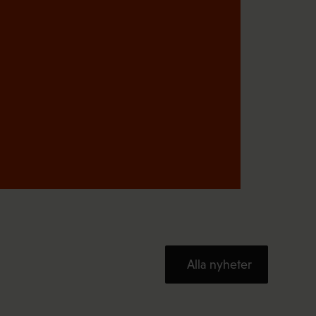
s
k
t
)
Alla nyheter