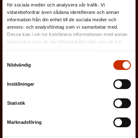
SVENSKA
FINSKA
för sociala medier och analysera vår trafik. Vi
vidarebefordrar även sådana identifierare och annan
information från din enhet till de sociala medier och
(
Jag godkänner att mina uppgifter sparas och
annons- och analysföretag som vi samarbetar med.
O
Dessa kan i sin tur kombinera informationen med annan
behandlas i enlighet med
information som du har tillhandahållit eller som de har
b
dataskyddsbeskrivningen för
FFC:s
samlat in när du har använt deras tjänster.
l
kommunikationsregister
*
Samtyckesval
i
Nödvändig
g
a
t
Inställningar
o
r
Statistik
i
s
Marknadsföring
k
t