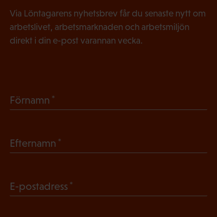
Via Löntagarens nyhetsbrev får du senaste nytt om
arbetslivet, arbetsmarknaden och arbetsmiljön
direkt i din e-post varannan vecka.
(
Förnamn
O
b
(
Efternamn
l
O
i
b
g
(
E-postadress
l
a
O
i
t
b