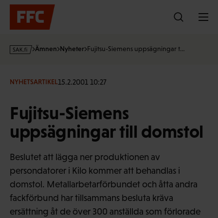
Hoppa
till
innehållet
s
Ämnen
Nyheter
Fujitsu-Siemens uppsägningar t…
a
k
·
15.2.2001 10:27
NYHETSARTIKEL
f
i
Fujitsu-Siemens
uppsägningar till domstol
Beslutet att lägga ner produktionen av
persondatorer i Kilo kommer att behandlas i
domstol. Metallarbetarförbundet och åtta andra
fackförbund har tillsammans besluta kräva
ersättning åt de över 300 anställda som förlorade