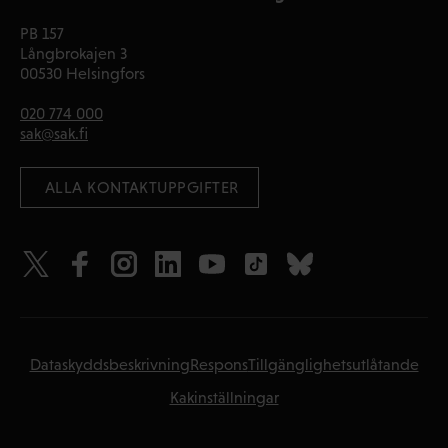
PB 157
Långbrokajen 3
00530 Helsingfors
020 774 000
sak@sak.fi
 ALLA KONTAKTUPPGIFTER
Dataskyddsbeskrivning
Respons
Tillgänglighetsutlåtande
Kakinställningar