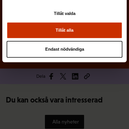
)
Tillåt valda
Tillåt alla
Prenumerera
Endast nödvändiga
Dela
Du kan också vara intresserad
Alla nyheter