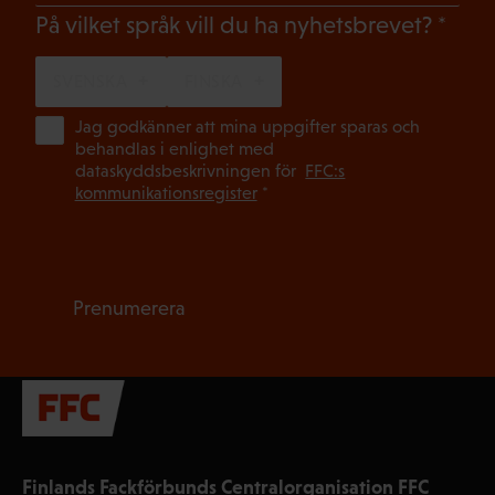
(Oblig
På vilket språk vill du ha nyhetsbrevet?
SVENSKA
FINSKA
(Ob
Jag godkänner att mina uppgifter sparas och
behandlas i enlighet med
dataskyddsbeskrivningen för
FFC:s
kommunikationsregister
*
Prenumerera
Finlands Fackförbunds Centralorganisation FFC