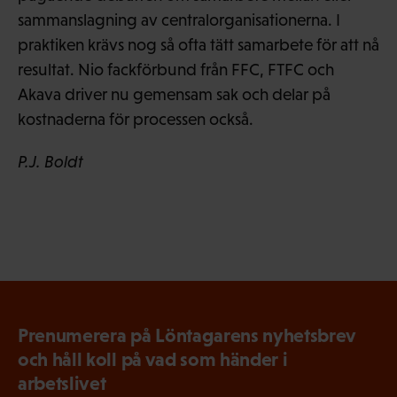
sammanslagning av centralorganisationerna. I
praktiken krävs nog så ofta tätt samarbete för att nå
resultat. Nio fackförbund från FFC, FTFC och
Akava driver nu gemensam sak och delar på
kostnaderna för processen också.
P.J. Boldt
Prenumerera på Löntagarens nyhetsbrev
och håll koll på vad som händer i
arbetslivet