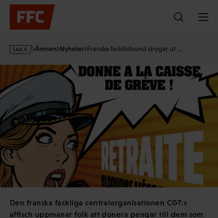
Hoppa
till
innehållet
s
Ämnen
Nyheter
Franska fackförbund drygar ut …
a
k
·
f
i
Den franska fackliga centralorganisationen CGT:s
affisch uppmanar folk att donera pengar till dem som