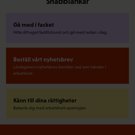
Snabblänkar
Gå med i facket
Hitta ditt eget fackförbund och gå med redan i dag.
Beställ vårt nyhetsbrev
Löntagarens nyhetsbrev berättar vad som händer i
arbetslivet.
Känn till dina rättigheter
Bekanta dig med arbetslivets spelregler.