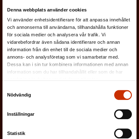
O
Denna webbplats använder cookies
b
Vi använder enhetsidentifierare för att anpassa innehållet
(
Efternamn
l
och annonserna till användarna, tillhandahålla funktioner
O
för sociala medier och analysera vår trafik. Vi
i
vidarebefordrar även sådana identifierare och annan
b
g
information från din enhet till de sociala medier och
(
E-postadress
l
annons- och analysföretag som vi samarbetar med.
a
O
Dessa kan i sin tur kombinera informationen med annan
i
t
b
information som du har tillhandahållit eller som de har
g
Vilken eller vilka av dessa beskriver dig
o
samlat in när du har använt deras tjänster.
l
a
bäst?
r
Samtyckesval
i
Nödvändig
t
i
g
FÖRTROENDEMAN
o
s
a
Inställningar
r
k
ARBETARSKYDDSFULLMÄKTIG
t
i
t
o
Statistik
s
JOBBAR INOM FACKET