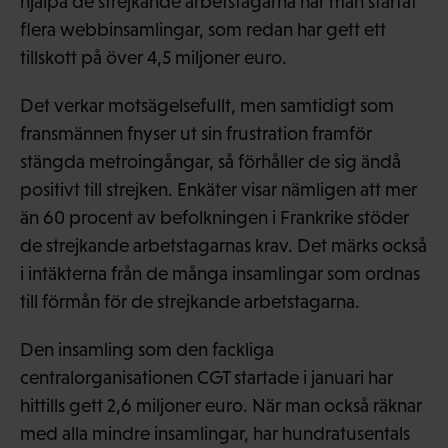
hjälpa de strejkande arbetstagarna har man startat
flera webbinsamlingar, som redan har gett ett
tillskott på över 4,5 miljoner euro.
Det verkar motsägelsefullt, men samtidigt som
fransmännen fnyser ut sin frustration framför
stängda metroingångar, så förhåller de sig ändå
positivt till strejken. Enkäter visar nämligen att mer
än 60 procent av befolkningen i Frankrike stöder
de strejkande arbetstagarnas krav. Det märks också
i intäkterna från de många insamlingar som ordnas
till förmån för de strejkande arbetstagarna.
Den insamling som den fackliga
centralorganisationen CGT startade i januari har
hittills gett 2,6 miljoner euro. När man också räknar
med alla mindre insamlingar, har hundratusentals