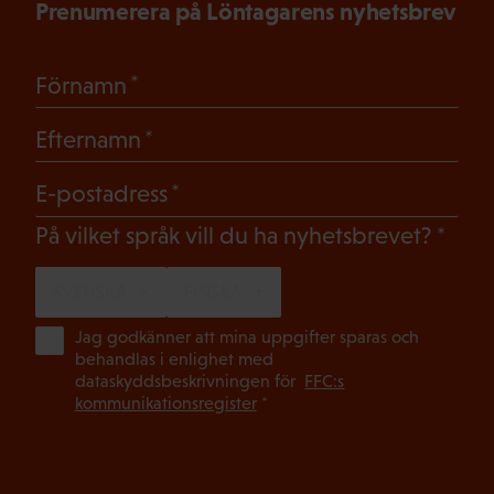
Prenumerera på Löntagarens nyhetsbrev
(Obligatoriskt)
Förnamn
(Obligatoriskt)
Efternamn
(Obligatoriskt)
E-postadress
(Oblig
På vilket språk vill du ha nyhetsbrevet?
SVENSKA
FINSKA
(Ob
Jag godkänner att mina uppgifter sparas och
behandlas i enlighet med
dataskyddsbeskrivningen för
FFC:s
kommunikationsregister
*