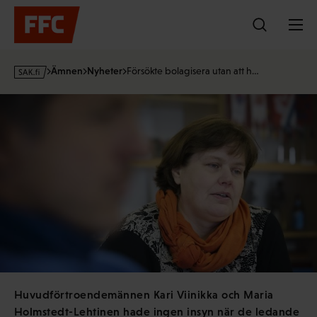
Hoppa
till
innehållet
s
Ämnen
Nyheter
Försökte bolagisera utan att h…
a
k
·
f
i
Huvudförtroendemännen Kari Viinikka och Maria
Holmstedt-Lehtinen hade ingen insyn när de ledande