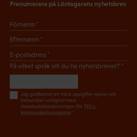
Prenumerera på Löntagarens nyhetsbrev
(Obligatoriskt)
Förnamn
(Obligatoriskt)
Efternamn
(Obligatoriskt)
E-postadress
(Oblig
På vilket språk vill du ha nyhetsbrevet?
SVENSKA
FINSKA
(Ob
Jag godkänner att mina uppgifter sparas och
behandlas i enlighet med
dataskyddsbeskrivningen för
FFC:s
kommunikationsregister
*