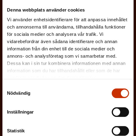
b
Denna webbplats använder cookies
(
Efternamn
l
Vi använder enhetsidentifierare för att anpassa innehållet
O
i
och annonserna till användarna, tillhandahålla funktioner
b
g
för sociala medier och analysera vår trafik. Vi
(
E-postadress
l
vidarebefordrar även sådana identifierare och annan
a
O
information från din enhet till de sociala medier och
i
t
annons- och analysföretag som vi samarbetar med.
b
g
Vilken eller vilka av dessa beskriver dig
o
Dessa kan i sin tur kombinera informationen med annan
l
a
information som du har tillhandahållit eller som de har
bäst?
r
i
samlat in när du har använt deras tjänster.
t
i
Samtyckesval
g
FÖRTROENDEMAN
o
Nödvändig
s
a
r
k
ARBETARSKYDDSFULLMÄKTIG
t
i
Inställningar
t
o
s
JOBBAR INOM FACKET
)
r
k
Statistik