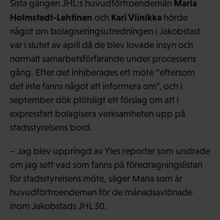
Maria
Sista gången JHL:s huvudförtroendemän
Holmstedt-Lehtinen
Kari Viinikka
och
hörde
något om bolagiseringsutredningen i Jakobstad
var i slutet av april då de blev lovade insyn och
normalt samarbetsförfarande under processens
gång. Efter det inhiberades ett möte ”eftersom
det inte fanns något att informera om”, och i
september dök plötsligt ett förslag om att i
expressfart bolagisera verksamheten upp på
stadsstyrelsens bord.
– Jag blev uppringd av Yles reporter som undrade
om jag sett vad som fanns på föredragningslistan
för stadsstyrelsens möte, säger Maria som är
huvudförtroendeman för de månadsavlönade
inom Jakobstads JHL 50.