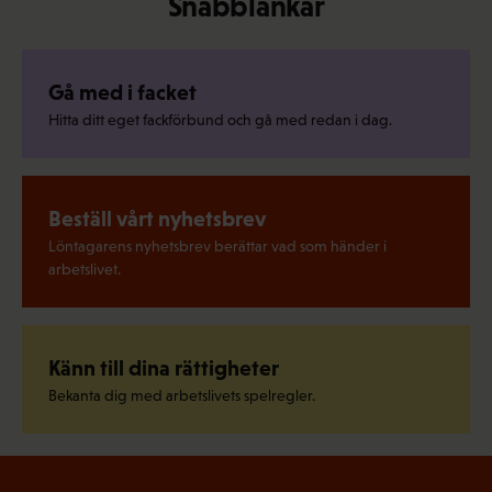
Snabblänkar
Gå med i facket
Hitta ditt eget fackförbund och gå med redan i dag.
Beställ vårt nyhetsbrev
Löntagarens nyhetsbrev berättar vad som händer i
arbetslivet.
Känn till dina rättigheter
Bekanta dig med arbetslivets spelregler.