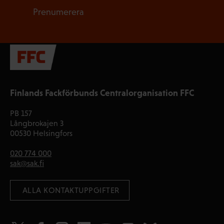
Prenumerera
Finlands Fackförbunds Centralorganisation FFC
PB 157
Långbrokajen 3
00530 Helsingfors
020 774 000
sak@sak.fi
 ALLA KONTAKTUPPGIFTER