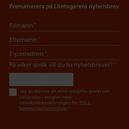
Prenumerera på Löntagarens nyhetsbrev
(Obligatoriskt)
Förnamn
(Obligatoriskt)
Efternamn
(Obligatoriskt)
E-postadress
(Oblig
På vilket språk vill du ha nyhetsbrevet?
SVENSKA
FINSKA
(Ob
Jag godkänner att mina uppgifter sparas och
behandlas i enlighet med
dataskyddsbeskrivningen för
FFC:s
kommunikationsregister
*