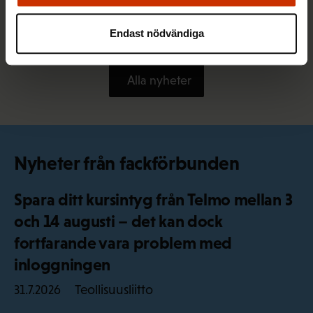
långtidsarbetslösa – FFC kräver snabba åtgärder
av regeringen
Endast nödvändiga
Alla nyheter
Nyheter från fackförbunden
Spara ditt kursintyg från Telmo mellan 3
och 14 augusti – det kan dock
fortfarande vara problem med
inloggningen
Teollisuusliitto
31.7.2026