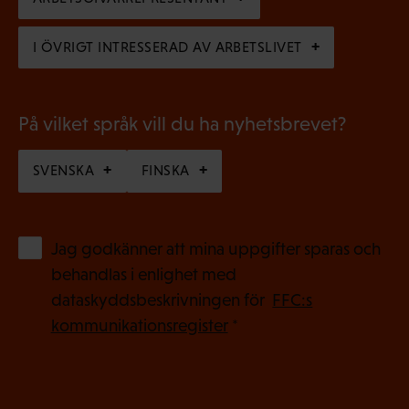
t
s
)
I ÖVRIGT INTRESSERAD AV ARBETSLIVET
k
t
)
På vilket språk vill du ha nyhetsbrevet?
SVENSKA
FINSKA
(
Jag godkänner att mina uppgifter sparas och
O
behandlas i enlighet med
b
dataskyddsbeskrivningen för
FFC:s
l
kommunikationsregister
*
i
g
a