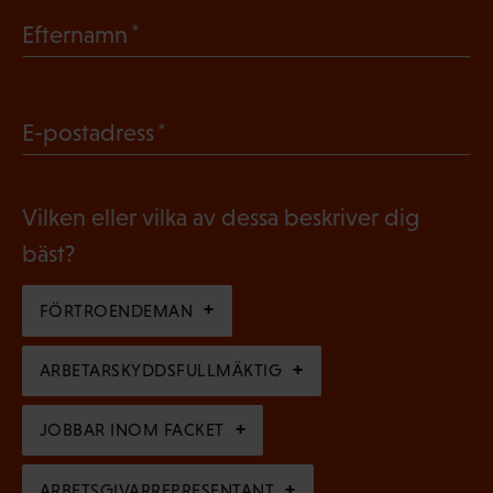
b
(
Efternamn
l
O
i
b
g
(
E-postadress
l
a
O
i
t
b
g
Vilken eller vilka av dessa beskriver dig
o
l
a
bäst?
r
i
t
i
g
FÖRTROENDEMAN
o
s
a
r
k
ARBETARSKYDDSFULLMÄKTIG
t
i
t
o
s
JOBBAR INOM FACKET
)
r
k
i
ARBETSGIVARREPRESENTANT