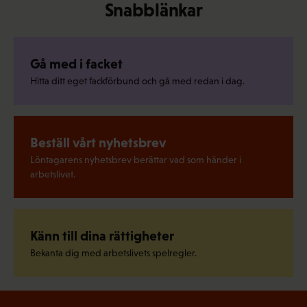
Snabblänkar
Gå med i facket
Hitta ditt eget fackförbund och gå med redan i dag.
Beställ vårt nyhetsbrev
Löntagarens nyhetsbrev berättar vad som händer i
arbetslivet.
Känn till dina rättigheter
Bekanta dig med arbetslivets spelregler.