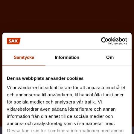
t
o
r
i
s
k
t
Samtycke
Information
Om
)
Denna webbplats använder cookies
Vi använder enhetsidentifierare för att anpassa innehållet
Prenumerera
och annonserna till användarna, tillhandahålla funktioner
för sociala medier och analysera vår trafik. Vi
vidarebefordrar även sådana identifierare och annan
information från din enhet till de sociala medier och
annons- och analysföretag som vi samarbetar med.
Dessa kan i sin tur kombinera informationen med annan