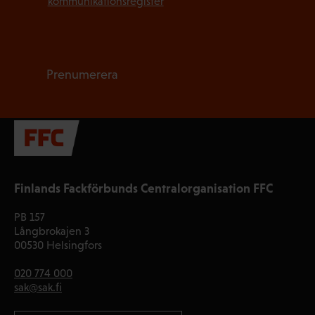
kommunikationsregister
*
Prenumerera
Finlands Fackförbunds Centralorganisation FFC
PB 157
Långbrokajen 3
00530 Helsingfors
020 774 000
sak@sak.fi