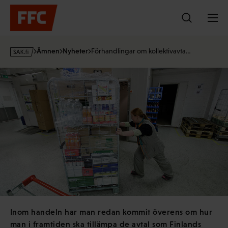
Hoppa
till
innehållet
s
Ämnen
Nyheter
Förhandlingar om kollektivavta…
a
k
·
f
i
Inom handeln har man redan kommit överens om hur
man i framtiden ska tillämpa de avtal som Finlands