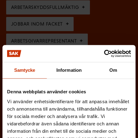
a
r
k
ARBETARSKYDDSFULLMÄKTIG
t
i
t
o
s
JOBBAR INOM FACKET
)
r
k
i
ARBETSGIVARREPRESENTANT
t
s
)
I ÖVRIGT INTRESSERAD AV ARBETSLIVET
k
Samtycke
Information
Om
t
)
På vilket språk vill du ha nyhetsbrevet?
Denna webbplats använder cookies
SVENSKA
FINSKA
Vi använder enhetsidentifierare för att anpassa innehållet
och annonserna till användarna, tillhandahålla funktioner
för sociala medier och analysera vår trafik. Vi
vidarebefordrar även sådana identifierare och annan
(
Jag godkänner att mina uppgifter sparas och
information från din enhet till de sociala medier och
O
behandlas i enlighet med