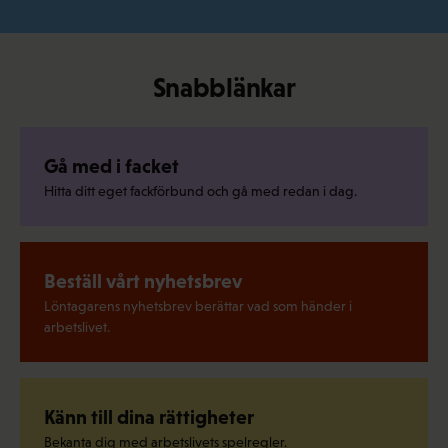
Snabblänkar
Gå med i facket
Hitta ditt eget fackförbund och gå med redan i dag.
Beställ vårt nyhetsbrev
Löntagarens nyhetsbrev berättar vad som händer i
arbetslivet.
Känn till dina rättigheter
Bekanta dig med arbetslivets spelregler.