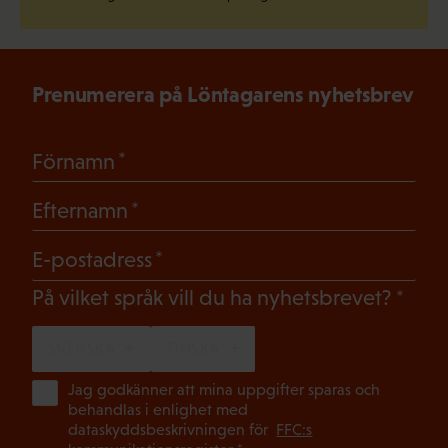
Prenumerera på Löntagarens nyhetsbrev
(Obligatoriskt)
Förnamn
(Obligatoriskt)
Efternamn
(Obligatoriskt)
E-postadress
(Oblig
På vilket språk vill du ha nyhetsbrevet?
SVENSKA
FINSKA
(Ob
Jag godkänner att mina uppgifter sparas och
behandlas i enlighet med
dataskyddsbeskrivningen för
FFC:s