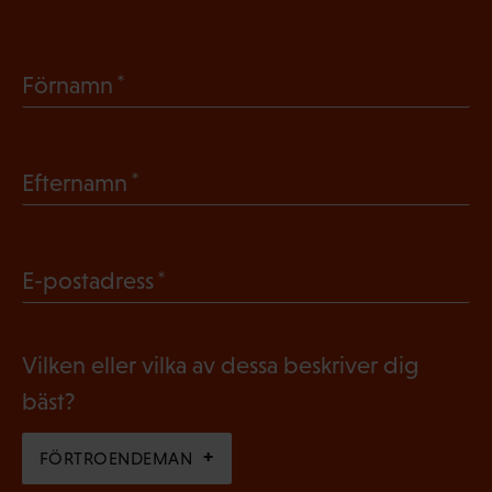
(
Förnamn
O
b
(
Efternamn
l
O
i
b
g
(
E-postadress
l
a
O
i
t
b
g
Vilken eller vilka av dessa beskriver dig
o
l
a
bäst?
r
i
t
i
g
FÖRTROENDEMAN
o
s