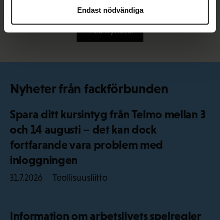
Endast nödvändiga
Alla nyheter
Nyheter från fackförbunden
Spara ditt kursintyg från Telmo mellan 3
och 14 augusti – det kan dock
fortfarande vara problem med
inloggningen
Teollisuusliitto
31.7.2026
Information om arbetslivets spelregler