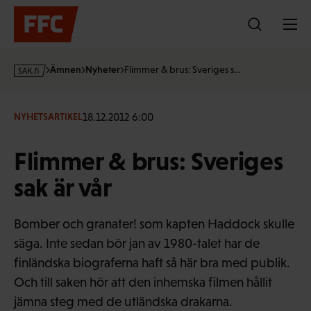
Hoppa
till
innehållet
s
Ämnen
Nyheter
Flimmer & brus: Sveriges s…
a
k
·
18.12.2012 6:00
NYHETSARTIKEL
f
i
Flimmer & brus: Sveriges
sak är vår
Bomber och granater! som kapten Haddock skulle
säga. Inte sedan bör jan av 1980-talet har de
finländska biograferna haft så här bra med publik.
Och till saken hör att den inhemska filmen hållit
jämna steg med de utländska drakarna.