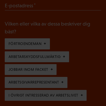
g
(
E-postadress
l
a
O
i
t
b
g
Vilken eller vilka av dessa beskriver dig
o
l
a
bäst?
r
i
t
i
g
FÖRTROENDEMAN
o
s
a
r
k
ARBETARSKYDDSFULLMÄKTIG
t
i
t
o
s
JOBBAR INOM FACKET
)
r
k
i
ARBETSGIVARREPRESENTANT
t
s
)
I ÖVRIGT INTRESSERAD AV ARBETSLIVET
k