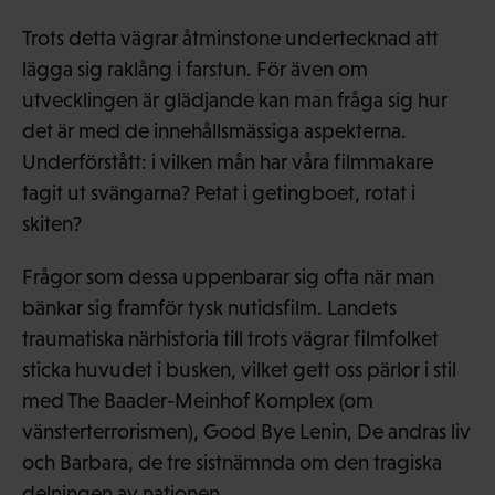
Trots detta vägrar åtminstone undertecknad att
lägga sig raklång i farstun. För även om
utvecklingen är glädjande kan man fråga sig hur
det är med de innehållsmässiga aspekterna.
Underförstått: i vilken mån har våra filmmakare
tagit ut svängarna? Petat i getingboet, rotat i
skiten?
Frågor som dessa uppenbarar sig ofta när man
bänkar sig framför tysk nutidsfilm. Landets
traumatiska närhistoria till trots vägrar filmfolket
sticka huvudet i busken, vilket gett oss pärlor i stil
med The Baader-Meinhof Komplex (om
vänsterterrorismen), Good Bye Lenin, De andras liv
och Barbara, de tre sistnämnda om den tragiska
delningen av nationen.