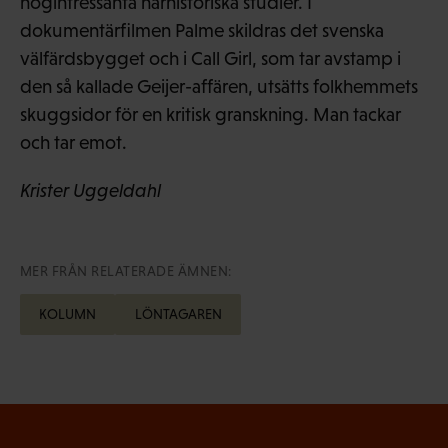
högintressanta närhistoriska studier. I
dokumentärfilmen Palme skildras det svenska
välfärdsbygget och i Call Girl, som tar avstamp i
den så kallade Geijer-affären, utsätts folkhemmets
skuggsidor för en kritisk granskning. Man tackar
och tar emot.
Krister Uggeldahl
MER FRÅN RELATERADE ÄMNEN:
KOLUMN
LÖNTAGAREN