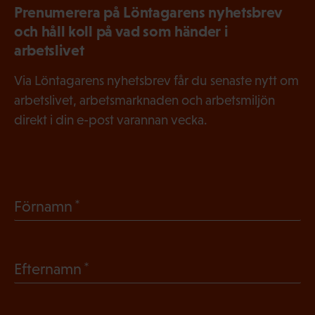
Prenumerera på Löntagarens nyhetsbrev
och håll koll på vad som händer i
arbetslivet
Via Löntagarens nyhetsbrev får du senaste nytt om
arbetslivet, arbetsmarknaden och arbetsmiljön
direkt i din e-post varannan vecka.
(
Förnamn
O
b
(
Efternamn
l
O
i
b