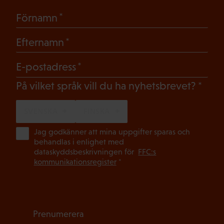
(Obligatoriskt)
Förnamn
(Obligatoriskt)
Efternamn
(Obligatoriskt)
E-postadress
(Oblig
På vilket språk vill du ha nyhetsbrevet?
SVENSKA
FINSKA
(Ob
Jag godkänner att mina uppgifter sparas och
behandlas i enlighet med
dataskyddsbeskrivningen för
FFC:s
kommunikationsregister
*
Prenumerera