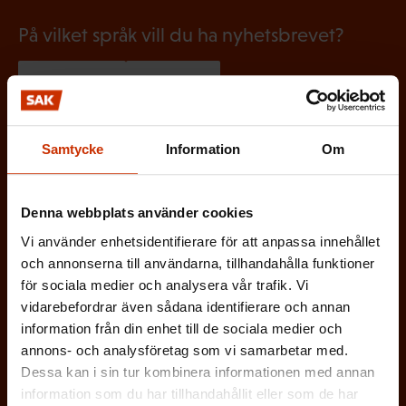
t
)
På vilket språk vill du ha nyhetsbrevet?
SVENSKA
FINSKA
Samtycke
Information
Om
(
Jag godkänner att mina uppgifter sparas och
O
behandlas i enlighet med
b
dataskyddsbeskrivningen för
FFC:s
Denna webbplats använder cookies
l
kommunikationsregister
*
Vi använder enhetsidentifierare för att anpassa innehållet
i
och annonserna till användarna, tillhandahålla funktioner
g
för sociala medier och analysera vår trafik. Vi
a
vidarebefordrar även sådana identifierare och annan
t
information från din enhet till de sociala medier och
o
annons- och analysföretag som vi samarbetar med.
Dessa kan i sin tur kombinera informationen med annan
r
information som du har tillhandahållit eller som de har
i