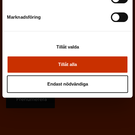
a
t
Marknadsföring
o
r
i
s
Tillåt valda
k
t
Tillåt alla
)
Endast nödvändiga
Prenumerera