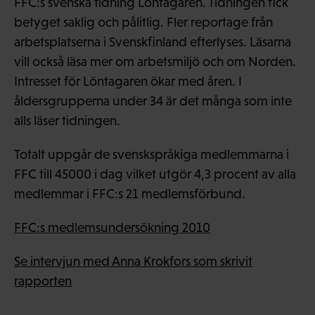
FFC:s svenska tidning Löntagaren. Tidningen fick
betyget saklig och pålitlig. Fler reportage från
arbetsplatserna i Svenskfinland efterlyses. Läsarna
vill också läsa mer om arbetsmiljö och om Norden.
Intresset för Löntagaren ökar med åren. I
åldersgrupperna under 34 är det många som inte
alls läser tidningen.
Totalt uppgår de svenskspråkiga medlemmarna i
FFC till 45000 i dag vilket utgör 4,3 procent av alla
medlemmar i FFC:s 21 medlemsförbund.
FFC:s medlemsundersökning 2010
Se intervjun med Anna Krokfors som skrivit
rapporten