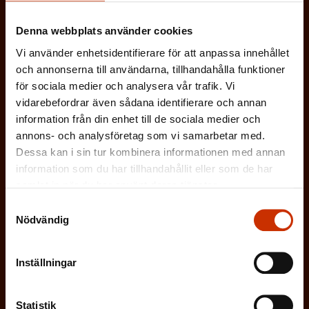
k
i
ARBETSGIVARREPRESENTANT
t
Denna webbplats använder cookies
s
)
Vi använder enhetsidentifierare för att anpassa innehållet
I ÖVRIGT INTRESSERAD AV ARBETSLIVET
k
och annonserna till användarna, tillhandahålla funktioner
för sociala medier och analysera vår trafik. Vi
t
vidarebefordrar även sådana identifierare och annan
)
På vilket språk vill du ha nyhetsbrevet?
information från din enhet till de sociala medier och
annons- och analysföretag som vi samarbetar med.
SVENSKA
FINSKA
Dessa kan i sin tur kombinera informationen med annan
information som du har tillhandahållit eller som de har
samlat in när du har använt deras tjänster.
Samtyckesval
(
Jag godkänner att mina uppgifter sparas och
Nödvändig
O
behandlas i enlighet med
b
dataskyddsbeskrivningen för
FFC:s
Inställningar
l
kommunikationsregister
*
i
g
Statistik