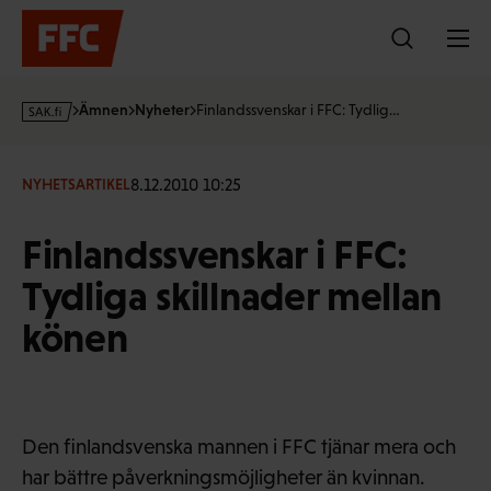
Hoppa
till
innehållet
s
Ämnen
Nyheter
Finlandssvenskar i FFC: Tydlig…
a
k
·
8.12.2010 10:25
NYHETSARTIKEL
f
i
Finlandssvenskar i FFC:
Tydliga skillnader mellan
könen
Den finlandsvenska mannen i FFC tjänar mera och
har bättre påverkningsmöjligheter än kvinnan.