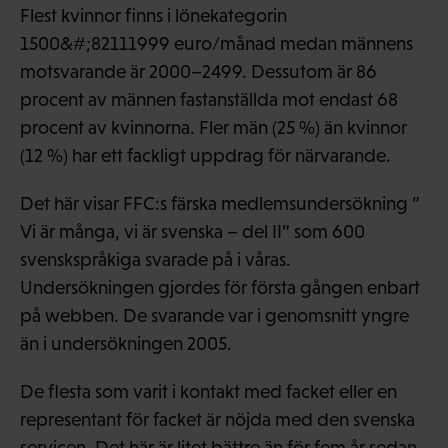
Flest kvinnor finns i lönekategorin
1500&#;82111999 euro/månad medan männens
motsvarande är 2000–2499. Dessutom är 86
procent av männen fastanställda mot endast 68
procent av kvinnorna. Fler män (25 %) än kvinnor
(12 %) har ett fackligt uppdrag för närvarande.
Det här visar FFC:s färska medlemsundersökning ”
Vi är många, vi är svenska – del II” som 600
svenskspråkiga svarade på i våras.
Undersökningen gjordes för första gången enbart
på webben. De svarande var i genomsnitt yngre
än i undersökningen 2005.
De flesta som varit i kontakt med facket eller en
representant för facket är nöjda med den svenska
servicen. Det här är litet bättre än för fem år sedan