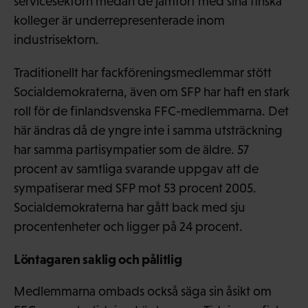
servicesektorn medan de jämfört med sina finska
kolleger är underrepresenterade inom
industrisektorn.
Traditionellt har fackföreningsmedlemmar stött
Socialdemokraterna, även om SFP har haft en stark
roll för de finlandsvenska FFC-medlemmarna. Det
här ändras då de yngre inte i samma utsträckning
har samma partisympatier som de äldre. 57
procent av samtliga svarande uppgav att de
sympatiserar med SFP mot 53 procent 2005.
Socialdemokraterna har gått back med sju
procentenheter och ligger på 24 procent.
Löntagaren saklig och pålitlig
Medlemmarna ombads också säga sin åsikt om