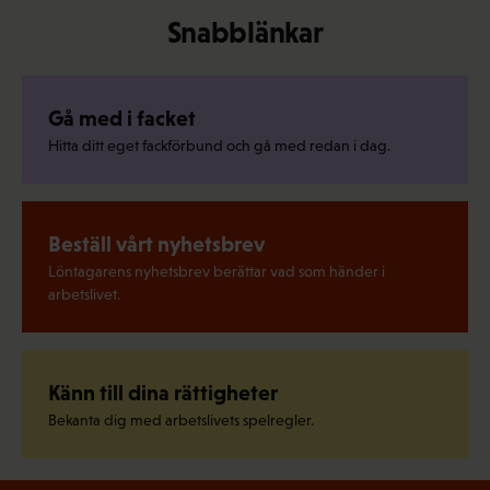
Snabblänkar
Gå med i facket
Hitta ditt eget fackförbund och gå med redan i dag.
Beställ vårt nyhetsbrev
Löntagarens nyhetsbrev berättar vad som händer i
arbetslivet.
Känn till dina rättigheter
Bekanta dig med arbetslivets spelregler.