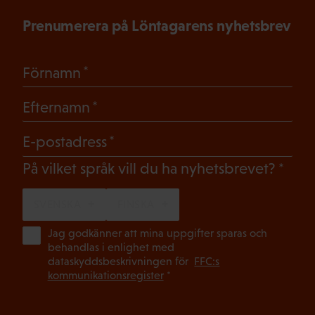
Prenumerera på Löntagarens nyhetsbrev
(Obligatoriskt)
Förnamn
(Obligatoriskt)
Efternamn
(Obligatoriskt)
E-postadress
(Oblig
På vilket språk vill du ha nyhetsbrevet?
SVENSKA
FINSKA
(Ob
Jag godkänner att mina uppgifter sparas och
behandlas i enlighet med
dataskyddsbeskrivningen för
FFC:s
kommunikationsregister
*