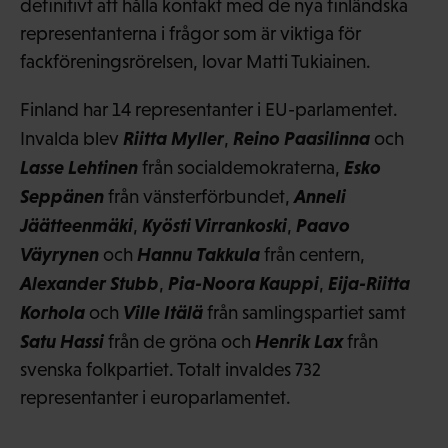
definitivt att hålla kontakt med de nya finländska
representanterna i frågor som är viktiga för
fackföreningsrörelsen, lovar Matti Tukiainen.
Finland har 14 representanter i EU-parlamentet.
Riitta Myller
Reino Paasilinna
Invalda blev
,
och
Lasse Lehtinen
Esko
från socialdemokraterna,
Seppänen
Anneli
från vänsterförbundet,
Jäätteenmäki
Kyösti Virrankoski
Paavo
,
,
Väyrynen
Hannu Takkula
och
från centern,
Alexander Stubb
Pia-Noora Kauppi
Eija-Riitta
,
,
Korhola
Ville Itälä
och
från samlingspartiet samt
Satu Hassi
Henrik Lax
från de gröna och
från
svenska folkpartiet. Totalt invaldes 732
representanter i europarlamentet.