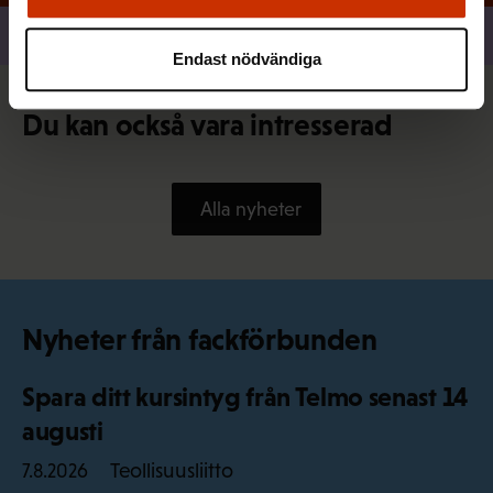
Dela
Endast nödvändiga
Du kan också vara intresserad
Alla nyheter
Nyheter från fackförbunden
Spara ditt kursintyg från Telmo senast 14
augusti
Teollisuusliitto
7.8.2026