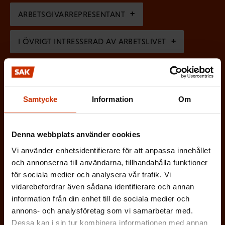
k
i
ARBETSGIVARREPRESENTANT
t
s
)
I ÖVRIGT INTRESSERAD AV ARBETSLIVET
k
t
)
På vilket språk vill du ha nyhetsbrevet?
Samtycke
Information
Om
SVENSKA
FINSKA
Denna webbplats använder cookies
(
Vi använder enhetsidentifierare för att anpassa innehållet
Jag godkänner att mina uppgifter sparas och
och annonserna till användarna, tillhandahålla funktioner
O
behandlas i enlighet med
för sociala medier och analysera vår trafik. Vi
b
dataskyddsbeskrivningen för
FFC:s
vidarebefordrar även sådana identifierare och annan
l
kommunikationsregister
*
information från din enhet till de sociala medier och
i
annons- och analysföretag som vi samarbetar med.
g
Dessa kan i sin tur kombinera informationen med annan