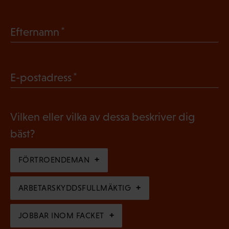
O
b
(
Efternamn
l
O
i
b
g
(
E-postadress
l
a
O
i
t
b
g
Vilken eller vilka av dessa beskriver dig
o
l
a
bäst?
r
i
t
i
g
FÖRTROENDEMAN
o
s
a
r
k
ARBETARSKYDDSFULLMÄKTIG
t
i
t
o
s
JOBBAR INOM FACKET
)
r