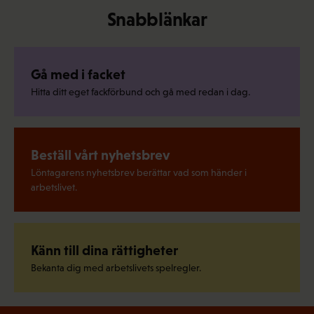
Snabblänkar
Gå med i facket
Hitta ditt eget fackförbund och gå med redan i dag.
Beställ vårt nyhetsbrev
Löntagarens nyhetsbrev berättar vad som händer i
arbetslivet.
Känn till dina rättigheter
Bekanta dig med arbetslivets spelregler.