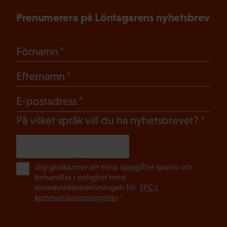
Prenumerera på Löntagarens nyhetsbrev
(Obligatoriskt)
Förnamn
(Obligatoriskt)
Efternamn
(Obligatoriskt)
E-postadress
(Oblig
På vilket språk vill du ha nyhetsbrevet?
SVENSKA
FINSKA
(Ob
Jag godkänner att mina uppgifter sparas och
behandlas i enlighet med
dataskyddsbeskrivningen för
FFC:s
kommunikationsregister
*