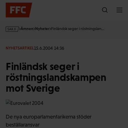
Hoppa
till
innehållet
s
Ämnen
Nyheter
Finländsk seger i röstningslan…
a
k
·
15.6.2004 14:36
NYHETSARTIKEL
f
i
Finländsk seger i
röstningslandskampen
mot Sverige
De nya europarlamentarikerna stöder
beställaransvar