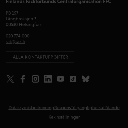
Finlands Fackförbunds Centralorganisation FFC
PB 157
Långbrokajen 3
00530 Helsingfors
020 774 000
sak@sak.fi
 ALLA KONTAKTUPPGIFTER
Dataskyddsbeskrivning
Respons
Tillgänglighetsutlåtande
Kakinställningar