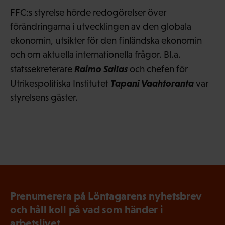
FFC:s styrelse hörde redogörelser över
förändringarna i utvecklingen av den globala
ekonomin, utsikter för den finländska ekonomin
och om aktuella internationella frågor. Bl.a.
Raimo Sailas
statssekreterare
och chefen för
Tapani Vaahtoranta
Utrikespolitiska Institutet
var
styrelsens gäster.
Prenumerera på Löntagarens nyhetsbrev
och håll koll på vad som händer i
arbetslivet