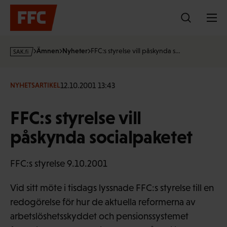
Hoppa
till
innehållet
s
Ämnen
Nyheter
FFC:s styrelse vill påskynda s…
a
k
·
12.10.2001 13:43
NYHETSARTIKEL
f
i
FFC:s styrelse vill
påskynda socialpaketet
FFC:s styrelse 9.10.2001
Vid sitt möte i tisdags lyssnade FFC:s styrelse till en
redogörelse för hur de aktuella reformerna av
arbetslöshetsskyddet och pensionssystemet