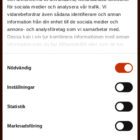
b
g
Vilken eller vilka av dessa beskriver dig
för sociala medier och analysera vår trafik. Vi
o
l
vidarebefordrar även sådana identifierare och annan
a
bäst?
r
information från din enhet till de sociala medier och
i
t
i
annons- och analysföretag som vi samarbetar med.
g
FÖRTROENDEMAN
o
Dessa kan i sin tur kombinera informationen med annan
s
a
information som du har tillhandahållit eller som de har
r
k
ARBETARSKYDDSFULLMÄKTIG
samlat in när du har använt deras tjänster.
t
i
t
Samtyckesval
o
s
Nödvändig
JOBBAR INOM FACKET
)
r
k
i
ARBETSGIVARREPRESENTANT
Inställningar
t
s
)
I ÖVRIGT INTRESSERAD AV ARBETSLIVET
k
Statistik
t
Marknadsföring
)
På vilket språk vill du ha nyhetsbrevet?