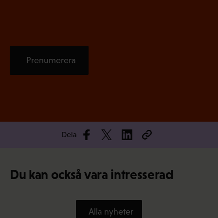
t
)
Prenumerera
Dela
Du kan också vara intresserad
Alla nyheter