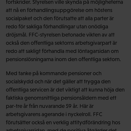
fortskrider. Styrelsen ville skynda på möjligheterna
att nå en förhandlingsuppgörelse om höstens
socialpaket och den förutsatte att alla parter är
redo för sakliga förhandlingar utan onödiga
dröjsmål. FFC-styrelsen betonade vikten av att
också den offentliga sektorns arbetsgivarpart är
redo att sakligt förhandla med löntagarsidan om
pensionslösningarna inom den offentliga sektorn.
Med tanke på kommande pensioner och
socialskydd och när det gäller att trygga den
offentliga servicen är det viktigt att kunna höja den
faktiska genomsnittliga pensionsåldern med ett
par-tre år från nuvarande 59 år. Här är
arbetsgivarens agerande i nyckelroll. FFC
förutsätter också en verklig attitydförändring hos
arbetsgivarsidan, med de positiva åtgärder det