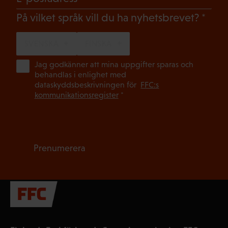
(Oblig
På vilket språk vill du ha nyhetsbrevet?
SVENSKA
FINSKA
(Ob
Jag godkänner att mina uppgifter sparas och
behandlas i enlighet med
dataskyddsbeskrivningen för
FFC:s
kommunikationsregister
*
Prenumerera