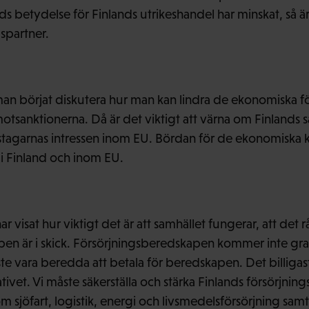
ds betydelse för Finlands utrikeshandel har minskat, så ä
spartner.
man börjat diskutera hur man kan lindra de ekonomiska f
otsanktionerna. Då är det viktigt att värna om Finlands 
stagarnas intressen inom EU. Bördan för de ekonomiska
 i Finland och inom EU.
ar visat hur viktigt det är att samhället fungerar, att det 
en är i skick. Försörjningsberedskapen kommer inte grati
e vara beredda att betala för beredskapen. Det billigaste
nativet. Vi måste säkerställa och stärka Finlands försörjn
om sjöfart, logistik, energi och livsmedelsförsörjning sam