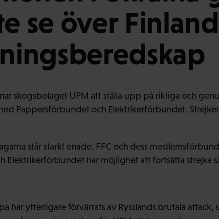
te se över Finland
jningsberedskap
nar skogsbolaget UPM att ställa upp på riktiga och gen
 med Pappersförbundet och Elektrikerförbundet. Strejken
garna står starkt enade. FFC och dess medlemsförbund ser 
Elektrikerförbundet har möjlighet att fortsätta strejka 
a har ytterligare förvärrats av Rysslands brutala attack,