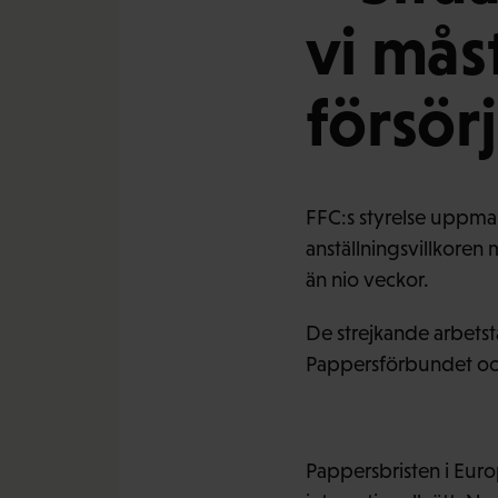
vi mås
försör
FFC:s styrelse uppma
anställningsvillkoren
än nio veckor.
De strejkande arbetsta
Pappersförbundet och 
Pappersbristen i Europ