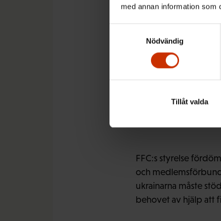
med annan information som du 
sätt.
Samtyckesval
Nödvändig
Vi måste
nu och i
Tillåt valda
FFC:s styrelse fördöm
och medlemsförbunden
ukrainarna måste stödj
behovet av hjälp att f