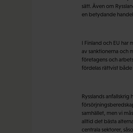
sätt. Även om Rysslan
en betydande handel
I Finland och EU har 
av sanktionerna och m
företagens och arbet
fördelas rättvist både
Rysslands anfallskrig h
försörjningsberedskap
samhället, men vi måst
alltid det bästa alter
centrala sektorer, sås