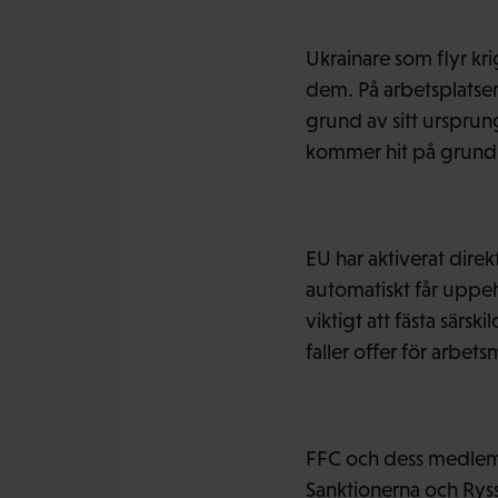
Ukrainare som flyr kri
dem. På arbetsplatser
grund av sitt urspru
kommer hit på grund 
EU har aktiverat direk
automatiskt får uppehå
viktigt att fästa särs
faller offer för arbe
FFC och dess medlems
Sanktionerna och Ryss