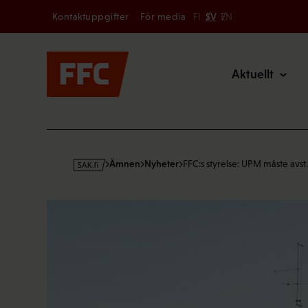
Secondary
Hoppa
Kontaktuppgifter
För media
FI
SV
EN
till
Main
innehållet
Aktuellt
s
Ämnen
Nyheter
FFC:s styrelse: UPM måste avs
a
k
·
f
i