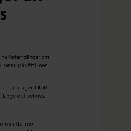
s
uina förhandlingar om
 har nu pågått i mer
i alla lägen till att
så länge det behövs.
 som strider mot