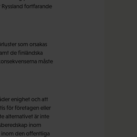
r Ryssland fortfarande
örluster som orsakas
samt de finländska
 konsekvenserna måste
råder enighet och att
s för företagen eller
 alternativet är inte
ingsberedskap inom
t inom den offentliga