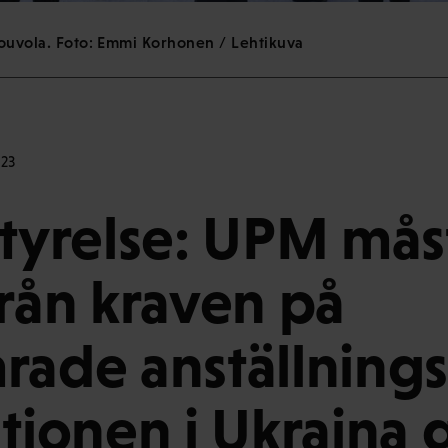
 Kouvola. Foto: Emmi Korhonen / Lehtikuva
:23
styrelse: UPM mås
från kraven på
rade anställnings
ationen i Ukraina g