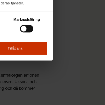
deras tjänster.
Marknadsföring
rainarna
Tillåt alla
Centralorganisationen
krisen. Ukraina och
gvarig och då kommer