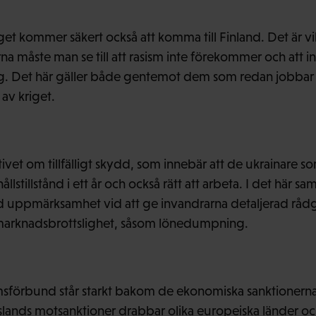
get kommer säkert också att komma till Finland. Det är vi
na måste man se till att rasism inte förekommer och att i
ng. Det här gäller både gentemot dem som redan jobbar
av kriget.
tivet om tillfälligt skydd, som innebär att de ukrainare so
llstillstånd i ett år och också rätt att arbeta. I det här 
kild uppmärksamhet vid att ge invandrarna detaljerad rådg
tsmarknadsbrottslighet, såsom lönedumpning.
förbund står starkt bakom de ekonomiska sanktionerna
lands motsanktioner drabbar olika europeiska länder och