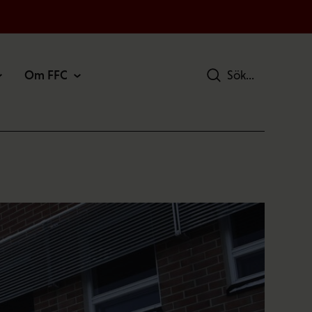
Om FFC
Sök