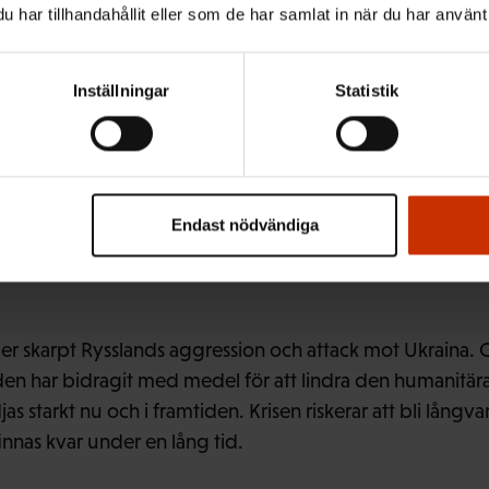
har tillhandahållit eller som de har samlat in när du har använt 
Inställningar
Statistik
 stödja Ukraina och uk
 framtiden
Endast nödvändiga
er skarpt Rysslands aggression och attack mot Ukraina. 
 har bidragit med medel för att lindra den humanitära 
as starkt nu och i framtiden. Krisen riskerar att bli lån
innas kvar under en lång tid.