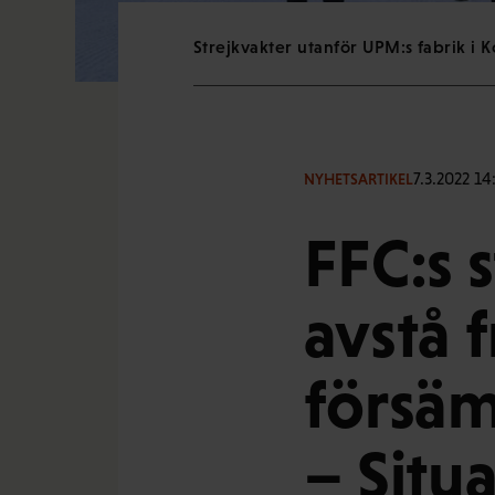
Strejkvakter utanför UPM:s fabrik i
7.3.2022 14
NYHETSARTIKEL
FFC:s 
avstå 
försäm
– Situ