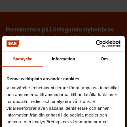
Prenumerera på Löntagarens nyhetsbrev
och håll koll på vad som händer i
arbetslivet
Via Löntagarens nyhetsbrev får du senaste nytt om
Samtycke
Information
Om
arbetslivet, arbetsmarknaden och arbetsmiljön
direkt i din e-post varannan vecka.
Denna webbplats använder cookies
Vi använder enhetsidentifierare för att anpassa innehållet
och annonserna till användarna, tillhandahålla funktioner
för sociala medier och analysera vår trafik. Vi
(
Förnamn
vidarebefordrar även sådana identifierare och annan
O
information från din enhet till de sociala medier och
annons- och analysföretag som vi samarbetar med.
b