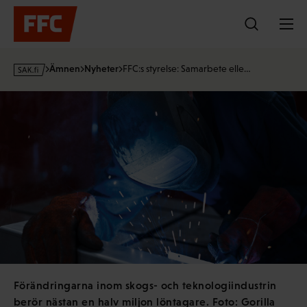
Hoppa
till
innehållet
s
Ämnen
Nyheter
FFC:s styrelse: Samarbete elle…
a
k
·
f
i
Förändringarna inom skogs- och teknologiindustrin
berör nästan en halv miljon löntagare. Foto: Gorilla