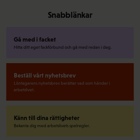
Snabblänkar
Gå med i facket
Hitta ditt eget fackförbund och gå med redan i dag.
Beställ vårt nyhetsbrev
Löntagarens nyhetsbrev berättar vad som händer i
arbetslivet.
Känn till dina rättigheter
Bekanta dig med arbetslivets spelregler.