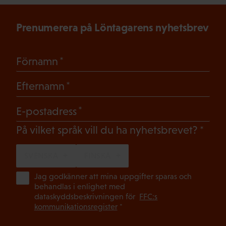
Prenumerera på Löntagarens nyhetsbrev
(Obligatoriskt)
Förnamn
(Obligatoriskt)
Efternamn
(Obligatoriskt)
E-postadress
(Oblig
På vilket språk vill du ha nyhetsbrevet?
SVENSKA
FINSKA
(Ob
Jag godkänner att mina uppgifter sparas och
behandlas i enlighet med
dataskyddsbeskrivningen för
FFC:s
kommunikationsregister
*