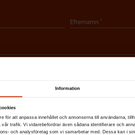
(
Efternamn
O
b
l
i
g
skriver dig bäst?
a
RSKYDDSFULLMÄKTIG
JOBBAR INOM FACKET
AR
Information
t
o
LIVET
cookies
r
e för att anpassa innehållet och annonserna till användarna, tillh
i
vår trafik. Vi vidarebefordrar även sådana identifierare och anna
etsbrevet?
s
nnons- och analysföretag som vi samarbetar med. Dessa kan i sin