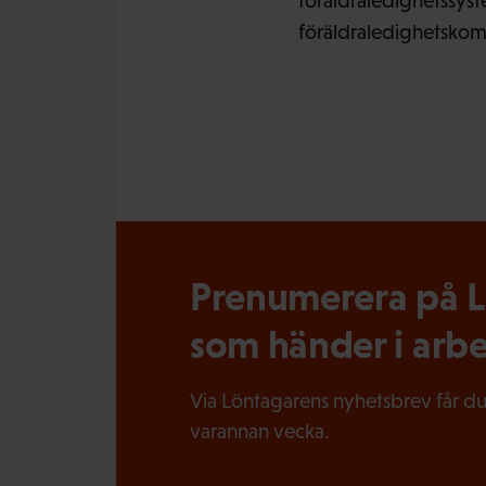
föräldraledighetssyste
föräldraledighetskomm
Prenumerera på Lö
som händer i arbe
Via Löntagarens nyhetsbrev får du
varannan vecka.