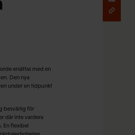
h
orde ersättas med en
gen. Den nya
den under en tidpunkt
 besvärlig för
jer där inte vardera
 En flexibel
räldraledigheten,