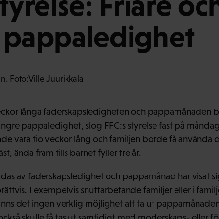
tyrelse: Friare oc
 pappaledighet
eckor långa faderskapsledigheten och pappamånaden b
längre pappaledighet, slog FFC:s styrelse fast på månda
e vara tio veckor lång och familjen borde få använda 
t, ända fram tills barnet fyller tre år.
das av faderskapsledighet och pappamånad har visat sig
orättvis. I exempelvis snuttarbetande familjer eller i famil
finns det ingen verklig möjlighet att ta ut pappamånaden.
kså skulle få tas ut samtidigt med moderskaps- eller fö