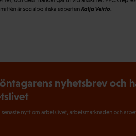
met, och dess mandat går ut vid årsskiftet. FFC:s repres
Katja Veirto
ittén är socialpolitiska experten
.
ntagarens nyhetsbrev och hål
tslivet
 senaste nytt om arbetslivet, arbetsmarknaden och arbets