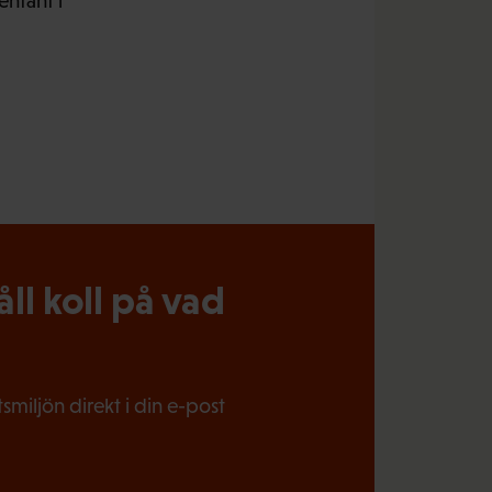
entant i
l koll på vad
miljön direkt i din e-post