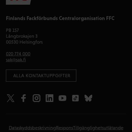
Finlands Fackförbunds Centralorganisation FFC
PB 157
Långbrokajen 3
00530 Helsingfors
020 774 000
sak@sak.fi
 ALLA KONTAKTUPPGIFTER
Dataskyddsbeskrivning
Respons
Tillgänglighetsutlåtande