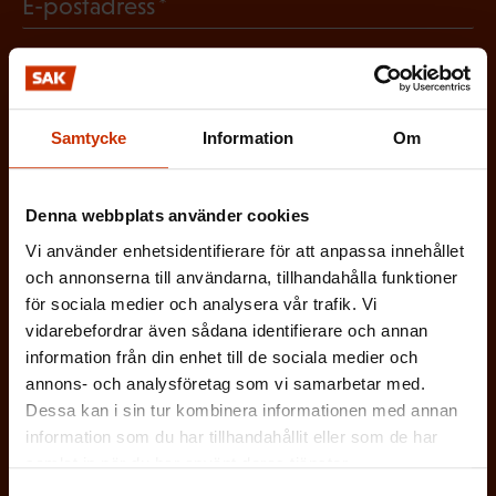
(
E-postadress
l
a
O
i
t
b
g
Vilken eller vilka av dessa beskriver dig
o
l
a
bäst?
r
Samtycke
Information
Om
i
t
i
g
FÖRTROENDEMAN
o
s
Denna webbplats använder cookies
a
r
k
ARBETARSKYDDSFULLMÄKTIG
Vi använder enhetsidentifierare för att anpassa innehållet
t
i
t
och annonserna till användarna, tillhandahålla funktioner
o
s
för sociala medier och analysera vår trafik. Vi
JOBBAR INOM FACKET
)
r
vidarebefordrar även sådana identifierare och annan
k
information från din enhet till de sociala medier och
i
ARBETSGIVARREPRESENTANT
t
annons- och analysföretag som vi samarbetar med.
s
Dessa kan i sin tur kombinera informationen med annan
)
I ÖVRIGT INTRESSERAD AV ARBETSLIVET
information som du har tillhandahållit eller som de har
k
samlat in när du har använt deras tjänster.
t