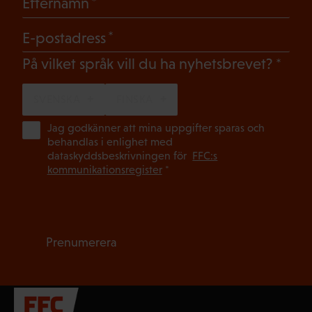
(Obligatoriskt)
Efternamn
(Obligatoriskt)
E-postadress
(Oblig
På vilket språk vill du ha nyhetsbrevet?
SVENSKA
FINSKA
(Ob
Jag godkänner att mina uppgifter sparas och
behandlas i enlighet med
dataskyddsbeskrivningen för
FFC:s
kommunikationsregister
*
Prenumerera