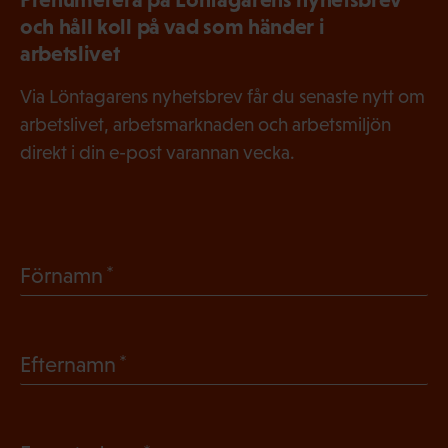
och håll koll på vad som händer i
arbetslivet
Via Löntagarens nyhetsbrev får du senaste nytt om
arbetslivet, arbetsmarknaden och arbetsmiljön
direkt i din e-post varannan vecka.
(
Förnamn
O
b
(
Efternamn
l
O
i
b
g