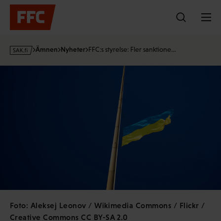
Hoppa
till
innehållet
s
Ämnen
Nyheter
FFC:s styrelse: Fler sanktione…
a
k
·
f
i
Foto: Aleksej Leonov / Wikimedia Commons / Flickr /
Creative Commons CC BY-SA 2.0