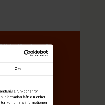
l koll på vad
Om
miljön direkt i din e-post
andahålla funktioner för
n information från din enhet
 tur kombinera informationen