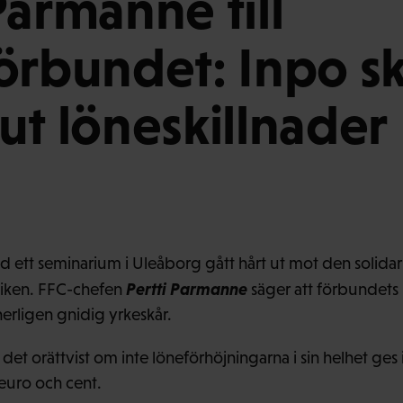
Parmanne till
örbundet: Inpo s
ut löneskillnader
d ett seminarium i Uleåborg gått hårt ut mot den solidar
Pertti Parmanne
tiken. FFC-chefen
säger att förbundet
nerligen gnidig yrkeskår.
et orättvist om inte löneförhöjningarna i sin helhet ges 
 euro och cent.