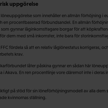
arisk uppgörelse
is löneuppgörelse som innehåller en allmän förhöjning i 
ch en procentbaserad förbundsandel. En allmän förhöjnin
l som gynnar låginkomsttagare borgar för att köpkraften
för dem med små inkomster, inte bara för storinkomstta
FFC fördela så att en relativ låglönestatus korrigeras, och 
rbetets krav.
karförbundet låter påskina gynnar en sådan här löneup
i Akava. En ren procentlinje vore däremot inte i deras i
tigt på stöd för sin löneförhöjningsmodell av alla dem so
ade kvinnornas ställning.