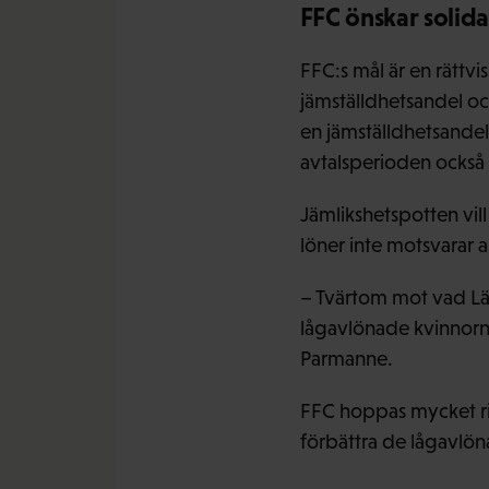
FFC önskar solid
FFC:s mål är en rättv
jämställdhetsandel o
en jämställdhetsande
avtalsperioden också 
Jämlikshetspotten vill 
löner inte motsvarar a
– Tvärtom mot vad Lä
lågavlönade kvinnorna 
Parmanne.
FFC hoppas mycket rik
förbättra de lågavlön