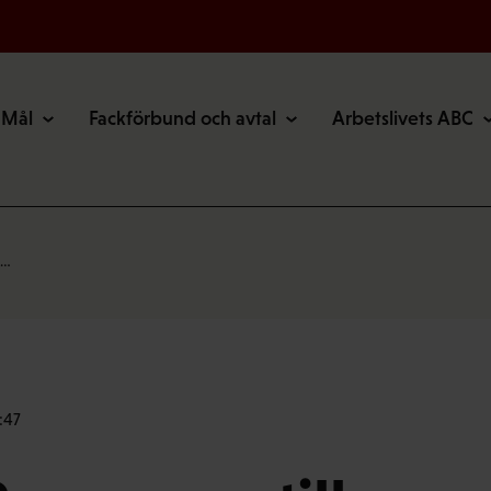
Mål
Fackförbund och avtal
Arbetslivets ABC
u…
:47