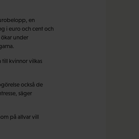
eurobelopp, en
g i euro och cent och
 ökar under
garna.
till kvinnor vilkas
pgörelse också de
ntresse, säger
m på allvar vill