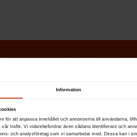
ntagarens nyhetsbrev och hål
tslivet
Information
 senaste nytt om arbetslivet, arbetsmarknaden och arbets
cookies
e för att anpassa innehållet och annonserna till användarna, tillh
vår trafik. Vi vidarebefordrar även sådana identifierare och anna
nnons- och analysföretag som vi samarbetar med. Dessa kan i sin
(
Efternamn