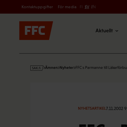
Secondary
Hoppa
Kontaktuppgifter
För media
FI
SV
EN
till
Main
innehållet
Aktuellt
s
Ämnen
Nyheter
FFC:s Parmanne till Läkarförb
a
k
·
f
i
7.11.2002 9
NYHETSARTIKEL