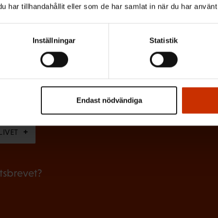
har tillhandahållit eller som de har samlat in när du har använt 
O
b
Inställningar
Statistik
l
i
g
skriver dig bäst?
a
Endast nödvändiga
RSKYDDSFULLMÄKTIG
JOBBAR INOM FACKET
AR
t
o
LIVET
r
i
etsbrevet?
s
k
t