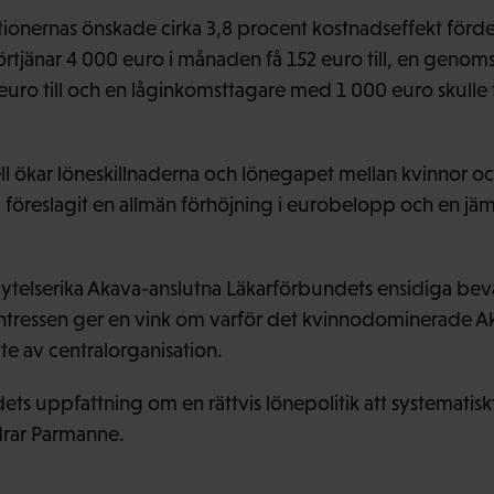
onernas önskade cirka 3,8 procent kostnadseffekt förde
förtjänar 4 000 euro i månaden få 152 euro till, en genom
euro till och en låginkomsttagare med 1 000 euro skulle få
 ökar löneskillnaderna och lönegapet mellan kvinnor oc
föreslagit en allmän förhöjning i eurobelopp och en jäm
lytelserika Akava-anslutna Läkarförbundets ensidiga be
intressen ger en vink om varför det kvinnodominerade 
te av centralorganisation.
ets uppfattning om en rättvis lönepolitik att systematisk
drar Parmanne.