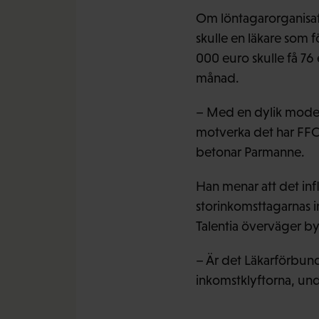
Om löntagarorganisati
skulle en läkare som 
000 euro skulle få 76 
månad.
– Med en dylik modell
motverka det har FFC 
betonar Parmanne.
Han menar att det inf
storinkomsttagarnas 
Talentia överväger by
– Är det Läkarförbund
inkomstklyftorna, un