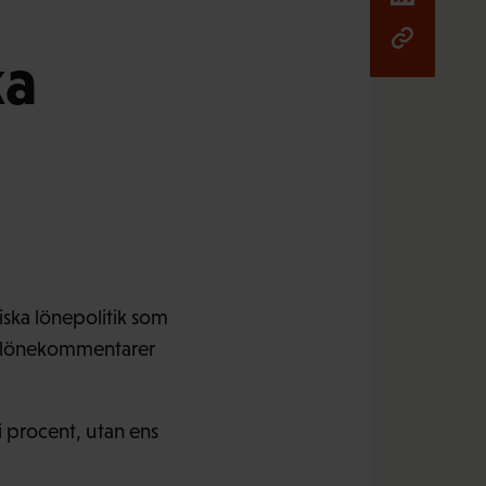
ka
iska lönepolitik som
s lönekommentarer
i procent, utan ens