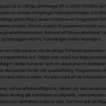
der på så många utmaningar att vi måste fortsätta vårt
oceras av enstaka motgångar med arbetsfreden. För tillvä
h många andra frågor skulle vi behöva en fungerande fö
erna emellan. Största orsaken till problemen torde vara a
 arbetsmarknaden. Behovet att förnya arbetslivet har 
 på torsdagen vid FFC-fullmäktiges möte i Nurmijärvi.
re och hålla oss kvar vid de viktiga förhandlingsborden. 
ra trepartsavtal och -frågor utan också nya slags process
frågor i åratal framöver. Som en sådan process betraktar
r ekonomisk tillväxt och sysselsättning. Programmets st
s om dess nittio punkter. Nu krävs bara att de omvandlas ti
gorna, utöver arbetslivsfrågorna, räknar Lyly den sociala l
ilken riktning går framtidens socialpolitik, vem bekostar 
rens och samhällets andel av den. Det finns skäl att fråg