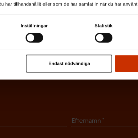
har tillhandahållit eller som de har samlat in när du har använt 
Inställningar
Statistik
ntagarens nyhetsbrev och hål
tslivet
Endast nödvändiga
 senaste nytt om arbetslivet, arbetsmarknaden och arbets
(
Efternamn
O