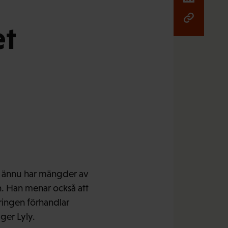
et
r ännu har mängder av
en. Han menar också att
eringen förhandlar
ger Lyly.