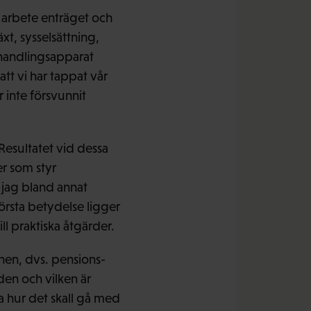
 arbete enträget och
xt, sysselsättning,
rhandlingsapparat
tt vi har tappat vår
inte försvunnit
Resultatet vid dessa
er som styr
 jag bland annat
örsta betydelse ligger
ll praktiska åtgärder.
önen, dvs. pensions-
den och vilken är
a hur det skall gå med