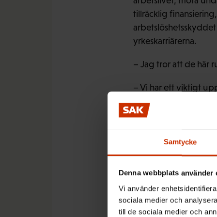
arbetslivet, mota unda
tillräcklig finansierin
arbetslöshetsskyddet 
yrkeskarriärerna.
– Jag tror att de här 
– Vi har ett viktigt u
uppdraget med en tillr
avtal vore en bra sak 
arbetskarriärsinpo, m
inte så. Jag säger bar
Samtycke
alla bidrar till längre
ordförande Lauri Lyly
Denna webbplats använder 
Vi använder enhetsidentifierar
sociala medier och analysera 
till de sociala medier och a