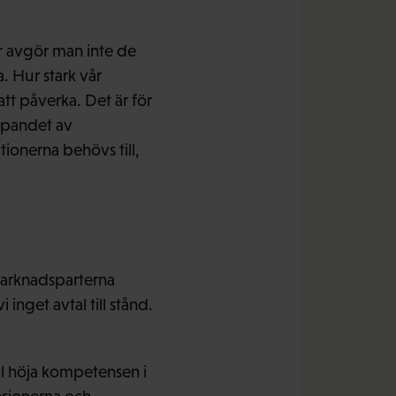
r avgör man inte de
. Hur stark vår
tt påverka. Det är för
kapandet av
tionerna behövs till,
smarknadsparterna
nget avtal till stånd.
all höja kompetensen i