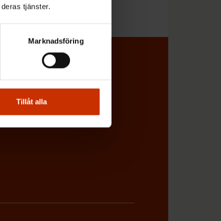
deras tjänster.
Marknadsföring
l koll på vad
Tillåt alla
miljön direkt i din e-post