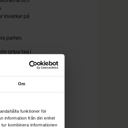
ensionerna och
a
r inverkar på
era parten.
te gripa tag i
ga vilja att uppnå
slags
ämningen så säger jag
tt avtal om frågor som
Om
deras slut, sade FFC:s
andahålla funktioner för
n information från din enhet
 tur kombinera informationen