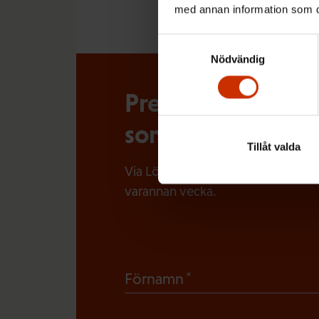
med annan information som du 
Samtyckesval
Nödvändig
Prenumerera på Lö
som händer i arbe
Tillåt valda
Via Löntagarens nyhetsbrev får du
varannan vecka.
(
Förnamn
O