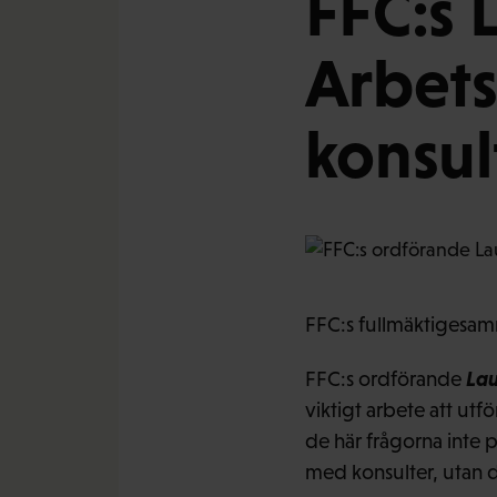
FFC:s L
Arbets
konsul
FFC:s fullmäktigesa
Lau
FFC:s ordförande
viktigt arbete att utf
de här frågorna inte p
med konsulter, utan dä