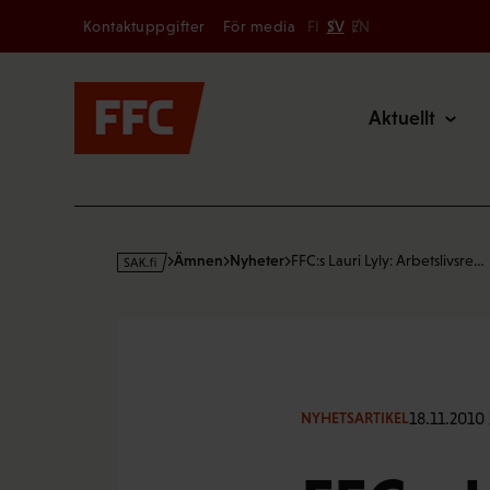
Secondary
Hoppa
Kontaktuppgifter
För media
FI
SV
EN
till
Main
innehållet
Aktuellt
s
Ämnen
Nyheter
FFC:s Lauri Lyly: Arbetslivsre…
a
k
·
f
i
18.11.2010 
NYHETSARTIKEL