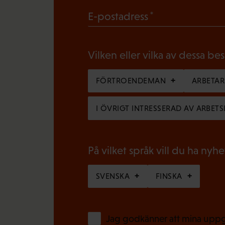
b
(
E-postadress
l
O
i
b
g
Vilken eller vilka av dessa be
l
a
i
FÖRTROENDEMAN
ARBETA
t
g
o
I ÖVRIGT INTRESSERAD AV ARBETS
a
r
t
i
o
På vilket språk vill du ha nyh
s
r
k
SVENSKA
FINSKA
i
t
s
)
k
Jag godkänner att mina uppgi