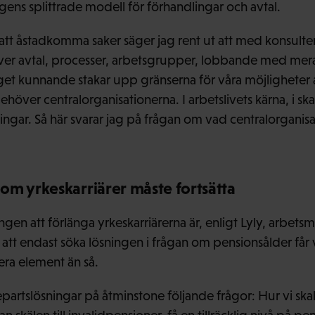
gens splittrade modell för förhandlingar och avtal.
tt åstadkomma saker säger jag rent ut att med konsulte
ver avtal, processer, arbetsgrupper, lobbande med mera
eget kunnande stakar upp gränserna för våra möjligheter a
behöver centralorganisationerna. I arbetslivets kärna, i s
ningar. Så här svarar jag på frågan om vad centralorganisa
om yrkeskarriärer måste fortsätta
ngen att förlänga yrkeskarriärerna är, enligt Lyly, arbet
 endast söka lösningen i frågan om pensionsålder får vi i
era element än så.
 trepartslösningar på åtminstone följande frågor: Hur vi sk