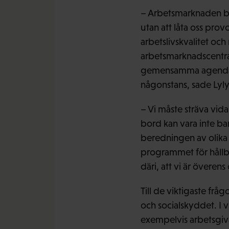
– Arbetsmarknaden bju
utan att låta oss prov
arbetslivskvalitet oc
arbetsmarknadscentral
gemensamma agenda på
någonstans, sade Lyly
– Vi måste sträva vida
bord kan vara inte ba
beredningen av olika 
programmet för hållba
däri, att vi är överen
Till de viktigaste frå
och socialskyddet. I v
exempelvis arbetsgiva