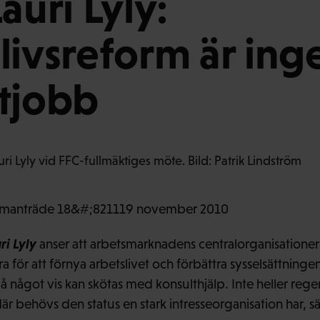
auri Lyly:
livsreform är ing
tjobb
mmanträde 18&#;821119 november 2010
ri Lyly
anser att arbetsmarknadens centralorganisatione
öra för att förnya arbetslivet och förbättra sysselsättning
å något vis kan skötas med konsulthjälp. Inte heller reg
r behövs den status en stark intresseorganisation har, sä