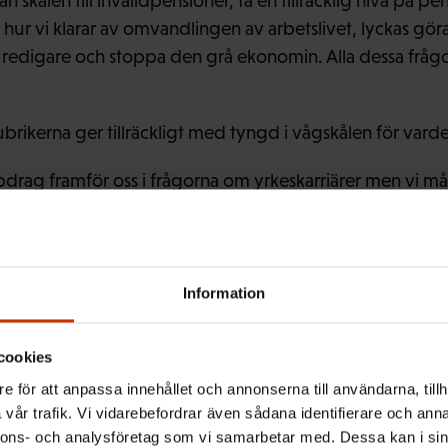
n skälen till invalidpensioner, få en tillräcklig nivå på p
g, hur vi klarar av omvandlingen av arbetslivet, lyckas gör
redigare och stoppa den grå ekonomin. Alla dessa frågo
rubrikerna ger tillräckligt med tyngd i vågskålen för vard
ppdrag framför oss i frågorna om yrkeskarriärer men vi mås
äckligt stark arsenal. Redan att vi uttrycker vår upprikti
i det här skedet. Jag skulle gärna säga att vi behöver ett 
en då förhandlingsparten slår dövörat till vid blotta ben
a att vi kring arbetskarriärsfrågorna borde bygga ett bre
Information
 yrkeskarriärer, i deras början, deras mitt liksom också vid 
.
cookies
e för att anpassa innehållet och annonserna till användarna, tillh
vår trafik. Vi vidarebefordrar även sådana identifierare och anna
nnons- och analysföretag som vi samarbetar med. Dessa kan i sin