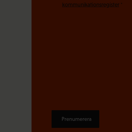
t
kommunikationsregister
*
)
Prenumerera