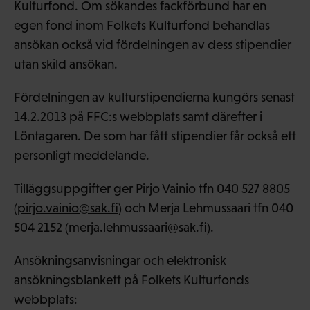
Kulturfond. Om sökandes fackförbund har en
egen fond inom Folkets Kulturfond behandlas
ansökan också vid fördelningen av dess stipendier
utan skild ansökan.
Fördelningen av kulturstipendierna kungörs senast
14.2.2013 på FFC:s webbplats samt därefter i
Löntagaren. De som har fått stipendier får också ett
personligt meddelande.
Tilläggsuppgifter ger Pirjo Vainio tfn 040 527 8805
(
pirjo.vainio@sak.fi
) och Merja Lehmussaari tfn 040
504 2152 (
merja.lehmussaari@sak.fi
).
Ansökningsanvisningar och elektronisk
ansökningsblankett på Folkets Kulturfonds
webbplats: