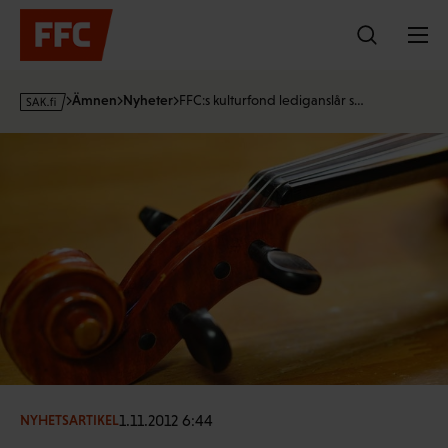
Hoppa
till
innehållet
s
Ämnen
Nyheter
FFC:s kulturfond lediganslår s…
a
k
·
f
i
1.11.2012 6:44
NYHETSARTIKEL