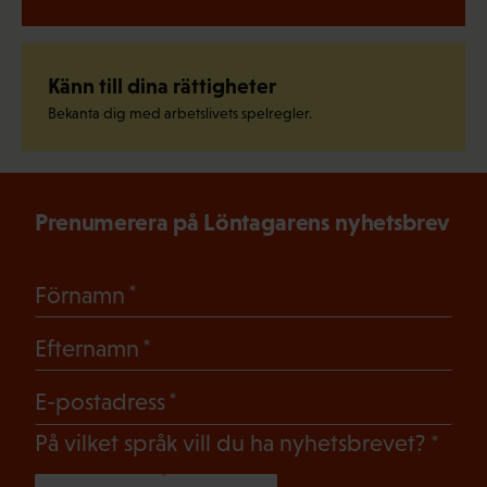
Känn till dina rättigheter
Bekanta dig med arbetslivets spelregler.
Prenumerera på Löntagarens nyhetsbrev
(Obligatoriskt)
Förnamn
(Obligatoriskt)
Efternamn
(Obligatoriskt)
E-postadress
(Oblig
På vilket språk vill du ha nyhetsbrevet?