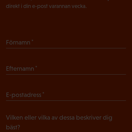
direkt i din e-post varannan vecka.
(
Förnamn
O
b
(
Efternamn
l
O
i
b
g
(
E-postadress
l
a
O
i
t
b
g
Vilken eller vilka av dessa beskriver dig
o
l
a
bäst?
r