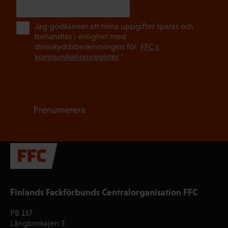
SVENSKA
FINSKA
(Ob
Jag godkänner att mina uppgifter sparas och
behandlas i enlighet med
dataskyddsbeskrivningen för
FFC:s
kommunikationsregister
*
Prenumerera
Finlands Fackförbunds Centralorganisation FFC
PB 157
Långbrokajen 3