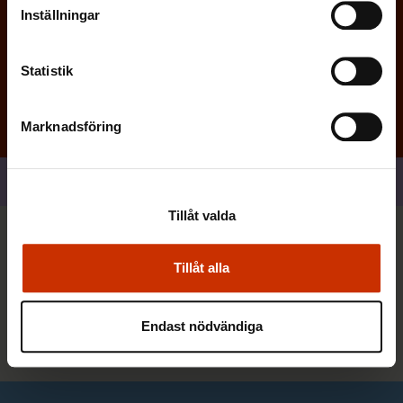
Inställningar
Prenumerera
Statistik
Marknadsföring
Dela
Tillåt valda
Du kan också vara intresserad
Tillåt alla
Alla nyheter
Endast nödvändiga