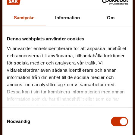
(
Jag godkänner att mina uppgifter sparas och
O
behandlas i enlighet med
Samtycke
Information
Om
b
dataskyddsbeskrivningen för
FFC:s
l
kommunikationsregister
*
i
Denna webbplats använder cookies
g
Vi använder enhetsidentifierare för att anpassa innehållet
a
och annonserna till användarna, tillhandahålla funktioner
för sociala medier och analysera vår trafik. Vi
t
vidarebefordrar även sådana identifierare och annan
o
information från din enhet till de sociala medier och
r
annons- och analysföretag som vi samarbetar med.
i
Dessa kan i sin tur kombinera informationen med annan
s
information som du har tillhandahållit eller som de har
k
samlat in när du har använt deras tjänster.
t
Samtyckesval
)
Nödvändig