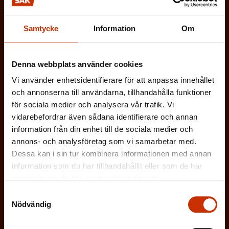
t
i
g
FÖRTROENDEMAN
o
s
Samtycke
Information
Om
a
r
k
ARBETARSKYDDSFULLMÄKTIG
t
i
t
o
Denna webbplats använder cookies
s
JOBBAR INOM FACKET
)
r
Vi använder enhetsidentifierare för att anpassa innehållet
k
och annonserna till användarna, tillhandahålla funktioner
i
ARBETSGIVARREPRESENTANT
t
för sociala medier och analysera vår trafik. Vi
s
vidarebefordrar även sådana identifierare och annan
)
I ÖVRIGT INTRESSERAD AV ARBETSLIVET
information från din enhet till de sociala medier och
k
annons- och analysföretag som vi samarbetar med.
t
Dessa kan i sin tur kombinera informationen med annan
)
information som du har tillhandahållit eller som de har
På vilket språk vill du ha nyhetsbrevet?
samlat in när du har använt deras tjänster.
Samtyckesval
SVENSKA
FINSKA
Nödvändig