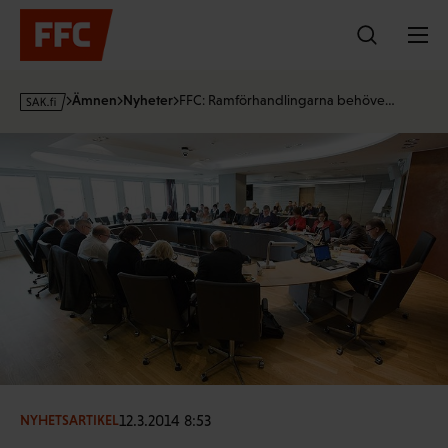
Hoppa
till
innehållet
s
Ämnen
Nyheter
FFC: Ramförhandlingarna behöve…
a
k
·
f
i
12.3.2014 8:53
NYHETSARTIKEL