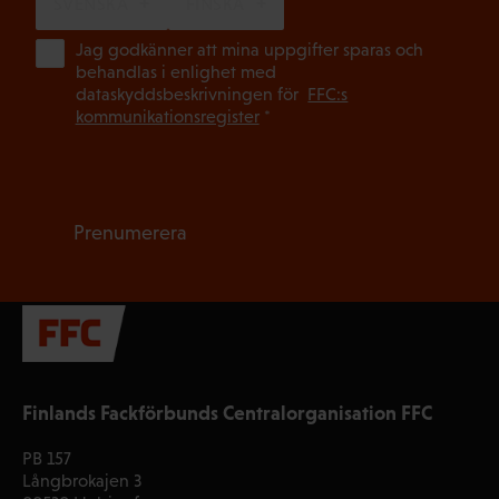
SVENSKA
FINSKA
(Ob
Jag godkänner att mina uppgifter sparas och
behandlas i enlighet med
dataskyddsbeskrivningen för
FFC:s
kommunikationsregister
*
Prenumerera
Finlands Fackförbunds Centralorganisation FFC
PB 157
Långbrokajen 3