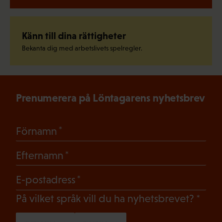
Känn till dina rättigheter
Bekanta dig med arbetslivets spelregler.
Prenumerera på Löntagarens nyhetsbrev
(Obligatoriskt)
Förnamn
(Obligatoriskt)
Efternamn
(Obligatoriskt)
E-postadress
(Oblig
På vilket språk vill du ha nyhetsbrevet?