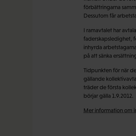
förbättringarna samm
Dessutom får arbets
I ramavtalet har avta
faderskapsledighet, f
inhyrda arbetstagarna
på att sänka ersättnin
Tidpunkten för när de 
gällande kollektivavt
träder de första kolle
börjar gälla 1.9.2012.
Mer information om in