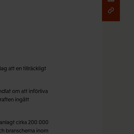
ag att en tillräckligt
lat om att införliva
raften ingått
nlagt cirka 200 000
och branscherna inom