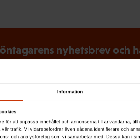
ntagarens nyhetsbrev och hål
tslivet
 senaste nytt om arbetslivet, arbetsmarknaden och arbets
Information
cookies
e för att anpassa innehållet och annonserna till användarna, tillh
(
Efternamn
vår trafik. Vi vidarebefordrar även sådana identifierare och anna
O
nnons- och analysföretag som vi samarbetar med. Dessa kan i sin