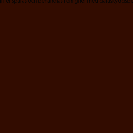
fter sparas och behandlas i enlighet med dataskyddsbe