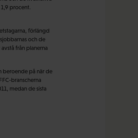
1,9 procent.
etstagarna, förlängd
dsjobbarnas och de
 avstå från planerna
sch beroende på när de
m FFC-branscherna
2011, medan de sista