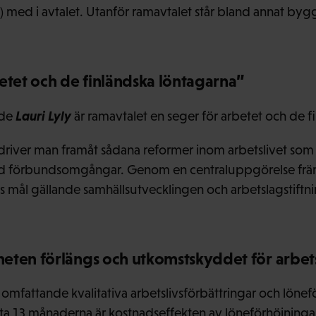
) med i avtalet. Utanför ramavtalet står bland annat b
etet och de finländska löntagarna”
Lauri Lyly
nde
är ramavtalet en seger för arbetet och de f
iver man framåt sådana reformer inom arbetslivet som i
 förbundsomgångar. Genom en centraluppgörelse främj
s mål gällande samhällsutvecklingen och arbetslagstiftni
eten förlängs och utkomstskyddet för arbets
omfattande kvalitativa arbetslivsförbättringar och lönefö
ta 13 månaderna är kostnadseffekten av löneförhöjningar