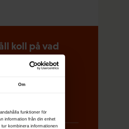
l koll på vad
miljön direkt i din e-post
Om
andahålla funktioner för
n information från din enhet
 tur kombinera informationen