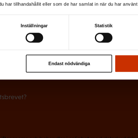
har tillhandahållit eller som de har samlat in när du har använt 
b
l
Inställningar
Statistik
i
g
skriver dig bäst?
a
RSKYDDSFULLMÄKTIG
JOBBAR INOM FACKET
AR
t
Endast nödvändiga
o
LIVET
r
i
etsbrevet?
s
k
t
)