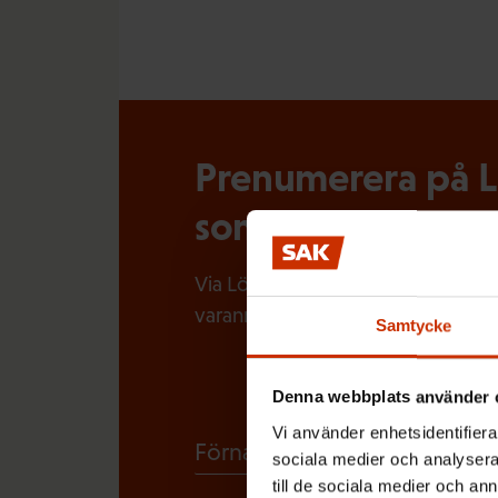
Prenumerera på Lö
som händer i arbe
Via Löntagarens nyhetsbrev får du
varannan vecka.
Samtycke
Denna webbplats använder 
Vi använder enhetsidentifierar
(
Förnamn
sociala medier och analysera 
O
till de sociala medier och a