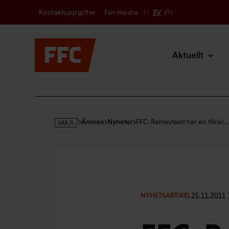
Secondary
Hoppa
Kontaktuppgifter
För media
FI
SV
EN
till
Main
innehållet
Aktuellt
s
Ämnen
Nyheter
FFC: Ramavtalet har en tillräc…
a
k
·
f
i
25.11.2011 
NYHETSARTIKEL