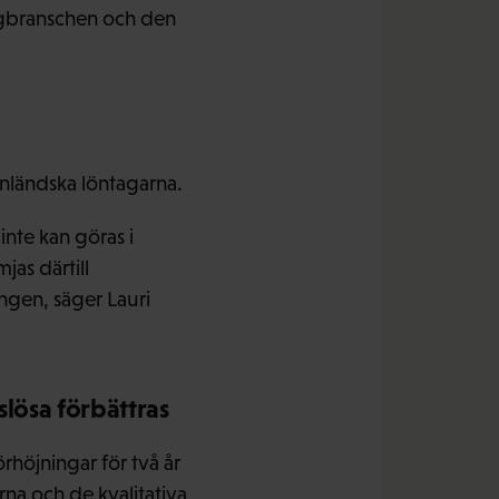
yggbranschen och den
inländska löntagarna.
nte kan göras i
as därtill
ngen, säger Lauri
lösa förbättras
rhöjningar för två år
na och de kvalitativa