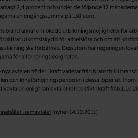
anlagt 2,4 procent och under de följande 12 månaderna 
tagarna en engångssumma på 150 euro.
lats bland annat om ökade utbildningsmöjligheter för arb
örbättrat utkomstskydd för arbetslösa och om att kortti
s ställning ska förbättras. Dessutom har regeringen lovat
garna för alterneringsledigheten.
nya avtalen träder i kraft varierar från bransch till bran
alen och löneförhöjningsperioden i dessa löper ut. Ino
ktivavtalen enligt ramavtalet retroaktivt i kraft från 1.10.
nehållet i ramavtalet
(nyhet 14.10.2011)