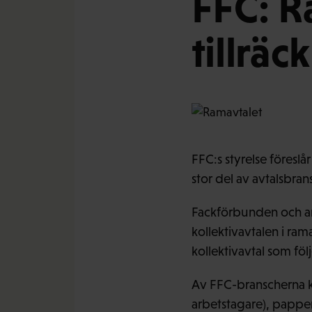
FFC: R
tillräc
FFC:s styrelse föreslår
stor del av avtalsbran
Fackförbunden och ar
kollektivavtalen i ram
kollektivavtal som föl
Av FFC-branscherna 
arbetstagare), papper