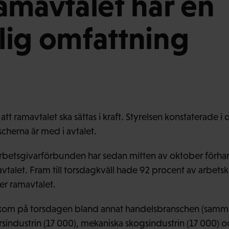
amavtalet har en
klig omfattning
 att ramavtalet ska sättas i kraft. Styrelsen konstaterade i d
scherna är med i avtalet.
betsgivarförbunden har sedan mitten av oktober förhand
avtalet. Fram till torsdagkväll hade 92 procent av arbetsk
jer ramavtalet.
kom på torsdagen bland annat handelsbranschen (samma
sindustrin (17 000), mekaniska skogsindustrin (17 000) 