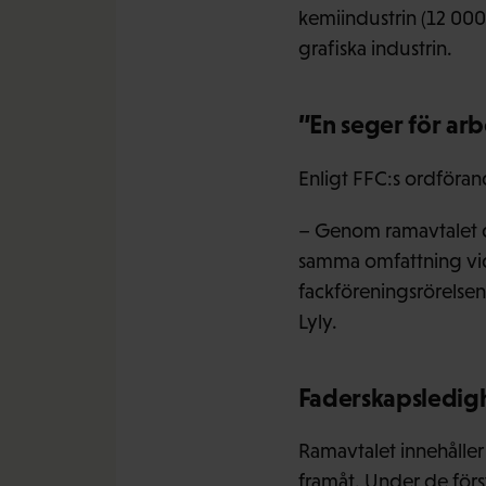
kemiindustrin (12 000
grafiska industrin.
”En seger för arb
Enligt FFC:s ordföra
– Genom ramavtalet dr
samma omfattning vid
fackföreningsrörelsen
Lyly.
Faderskapsledigh
Ramavtalet innehåller 
framåt. Under de förs