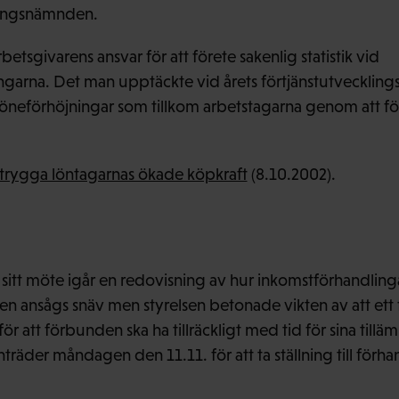
ningsnämnden.
etsgivarens ansvar för att förete sakenlig statistik vid
garna. Det man upptäckte vid årets förtjänstutvecklings
öneförhöjningar som tillkom arbetstagarna genom att 
 trygga löntagarnas ökade köpkraft
(8.10.2002).
d sitt möte igår en redovisning av hur inkomstförhandlinga
en ansågs snäv men styrelsen betonade vikten av att ett 
för att förbunden ska ha tillräckligt med tid för sina till
räder måndagen den 11.11. för att ta ställning till förha