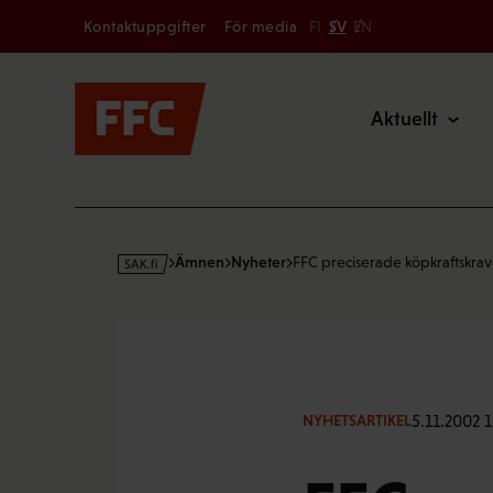
Secondary
Hoppa
Kontaktuppgifter
För media
FI
SV
EN
till
Main
innehållet
Aktuellt
s
Ämnen
Nyheter
FFC preciserade köpkraftskra
a
k
·
f
i
5.11.2002 1
NYHETSARTIKEL