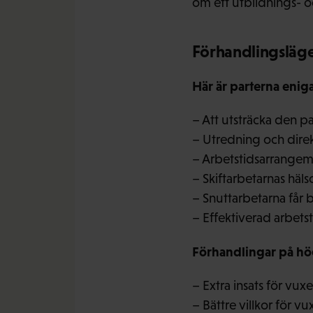
om ett utbildnings- 
Förhandlingsläget
Här är parterna eniga
– Att utsträcka den pa
– Utredning och direk
– Arbetstidsarrangem
– Skiftarbetarnas häl
– Snuttarbetarna får 
– Effektiverad arbets
Förhandlingar på hö
– Extra insats för v
– Bättre villkor för v