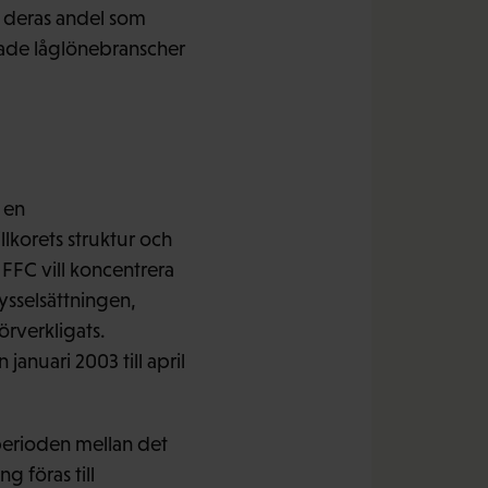
h deras andel som
rade låglönebranscher
h en
lkorets struktur och
FFC vill koncentrera
ysselsättningen,
rverkligats.
anuari 2003 till april
perioden mellan det
g föras till