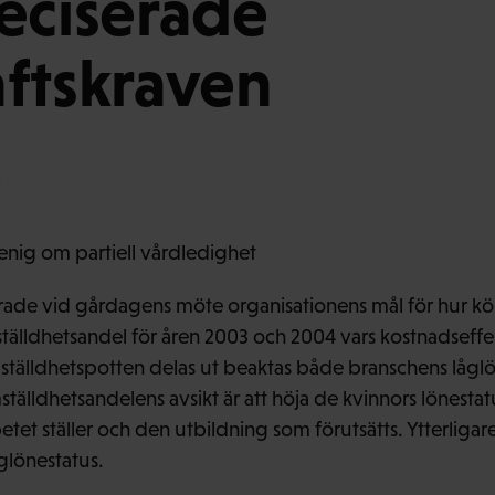
eciserade
ftskraven
enig om partiell vårdledighet
erade vid gårdagens möte organisationens mål för hur kö
mställdhetsandel för åren 2003 och 2004 vars kostnadseffe
mställdhetspotten delas ut beaktas både branschens lågl
lldhetsandelens avsikt är att höja de kvinnors lönestatus
tet ställer och den utbildning som förutsätts. Ytterligare 
glönestatus.