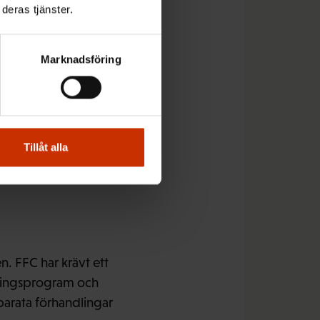
 till de första åren
deras tjänster.
rsta skoltermin.
Marknadsföring
refter det är
 anställningar. I
pp ska utreda hur
Tillåt alla
ds. Kommittén för
. FFC har krävt ett
klingsprogram och
parata förhandlingar