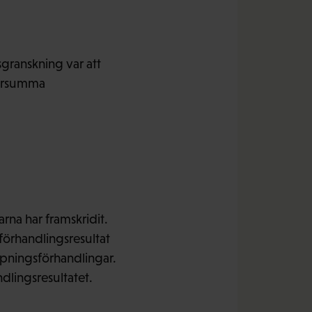
granskning var att
försumma
rna har framskridit.
förhandlingsresultat
ämpningsförhandlingar.
ndlingsresultatet.