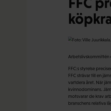
FFC pr
köpkra
Arbetslivskommittén 
FFC:s styrelse precis
FFC strävar till en jä
vartdera året. När jä
kvinnodominans. Jämstä
motsvarar de krav arbe
branschens relativa lå