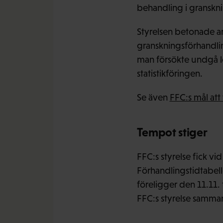
behandling i gransk
Styrelsen betonade arb
granskningsförhandlin
man försökte undgå l
statistikföringen.
Se även
FFC:s mål att
Tempot stiger
FFC:s styrelse fick vi
Förhandlingstidtabell
föreligger den 11.11. 
FFC:s styrelse sammant