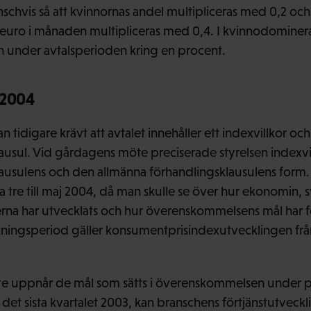
schvis så att kvinnornas andel multipliceras med 0,2 oc
5 euro i månaden multipliceras med 0,4. I kvinnodomine
n under avtalsperioden kring en procent.
 2004
n tidigare krävt att avtalet innehåller ett indexvillkor oc
lausul. Vid gårdagens möte preciserade styrelsen indexvil
lausulens och den allmänna förhandlingsklausulens form. 
 tre till maj 2004, då man skulle se över hur ekonomin, s
rna har utvecklats och hur överenskommelsens mål har fö
kningsperiod gäller konsumentprisindexutvecklingen från j
inte uppnår de mål som sätts i överenskommelsen under 
ll det sista kvartalet 2003, kan branschens förtjänstutvecklin