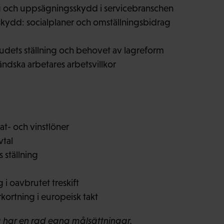
g och uppsägningsskydd i servicebranschen
skydd: socialplaner och omställningsbidrag
ets ställning och behovet av lagreform
ndska arbetares arbetsvillkor
tat- och vinstlöner
vtal
ställning
 i oavbrutet treskift
kortning i europeisk takt
 har en rad egna målsättningar.