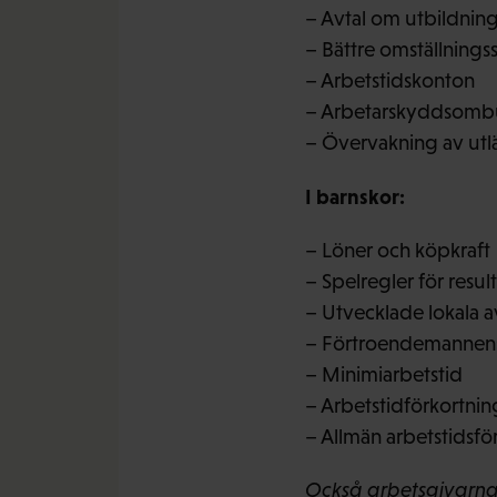
– Avtal om utbildnin
– Bättre omställnings
– Arbetstidskonton
– Arbetarskyddsombud
– Övervakning av utlä
I barnskor:
– Löner och köpkraft
– Spelregler för resul
– Utvecklade lokala a
– Förtroendemannens 
– Minimiarbetstid
– Arbetstidförkortning
– Allmän arbetstidsför
Också arbetsgivarna