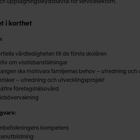
och uppsägningsskyddsavtal för servicesektorn.
 i korthet
:
rtiella vårdledigheten till de första skolåren
tiv om visstidsanställningar
angen ska motsvara familjernas behov – utredning och 
sorisker – utredning och utvecklingsprojekt
bättre företagshälsovård
tidsövervakning
gvarv:
uxenbefolkningens kompetens
uxenutbildning