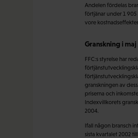
Andelen fördelas bran
förtjänar under 1 90
vore kostnadseffekte
Granskning i maj
FFC:s styrelse har reda
förtjänstutvecklingsk
förtjänstutvecklingsk
granskningen av dessa
priserna och inkomste
Indexvillkorets grans
2004.
Ifall någon bransch 
sista kvartalet 2002 ti