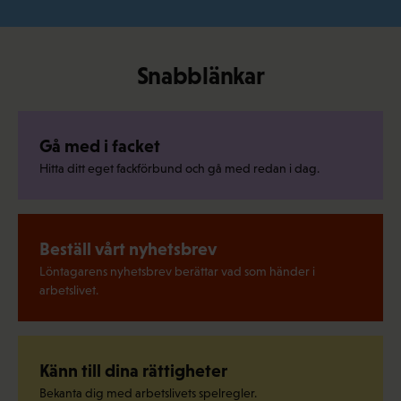
Snabblänkar
Gå med i facket
Hitta ditt eget fackförbund och gå med redan i dag.
Beställ vårt nyhetsbrev
Löntagarens nyhetsbrev berättar vad som händer i
arbetslivet.
Känn till dina rättigheter
Bekanta dig med arbetslivets spelregler.