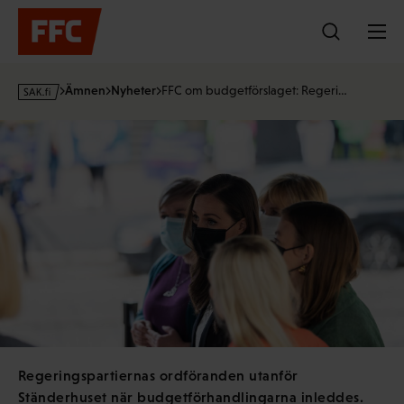
Hoppa
till
innehållet
s
Ämnen
Nyheter
FFC om budgetförslaget: Regeri…
a
k
·
f
i
Regeringspartiernas ordföranden utanför
Ständerhuset när budgetförhandlingarna inleddes.