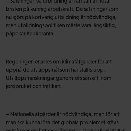
– Satsningar på utbildning är rätt sätt att lösa
bristen på kunnig arbetskraft. De satsningar som
nu görs på kortvarig utbildning är nödvändiga,
men utbildningspolitiken måste vara långsiktig,
påpekar Kaukoranta.
Regeringen enades om klimatåtgärder för att
uppnå de utsläppsmål som har ställts upp.
Utsläppsminskningar genomförs särskilt inom
jordbruket och trafiken.
– Nationella åtgärder är nödvändiga, men för att
man ska kunna lösa det globala problemet krävs
också mer omfattande åtgärder. De koldioxidtullar