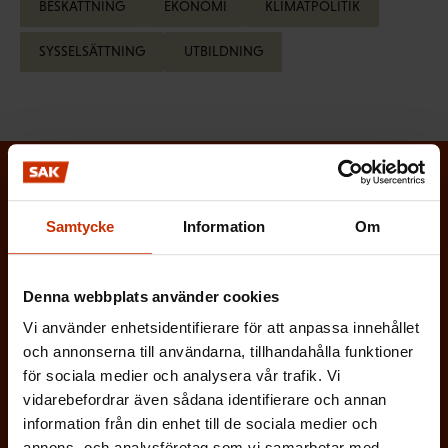
BESKATTNING
EKONOMI
KLIMATPOLITIK
SYSSELSÄTTNING
UTBILDNING
Prenumerera på Löntagarens nyhetsbrev
och håll koll på vad som händer i
Samtycke
Information
Om
arbetslivet
Denna webbplats använder cookies
Via Löntagarens nyhetsbrev får du senaste nytt om
arbetslivet, arbetsmarknaden och arbetsmiljön
Vi använder enhetsidentifierare för att anpassa innehållet
och annonserna till användarna, tillhandahålla funktioner
direkt i din e-post varannan vecka.
för sociala medier och analysera vår trafik. Vi
vidarebefordrar även sådana identifierare och annan
information från din enhet till de sociala medier och
annons- och analysföretag som vi samarbetar med.