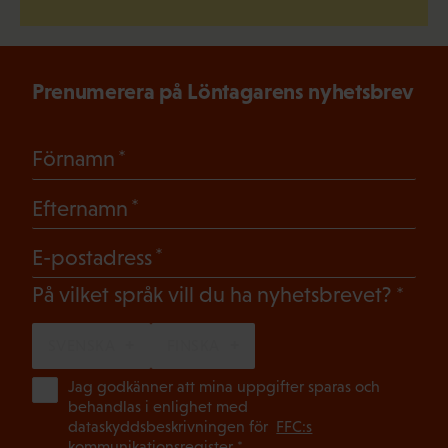
Prenumerera på Löntagarens nyhetsbrev
(Obligatoriskt)
Förnamn
(Obligatoriskt)
Efternamn
(Obligatoriskt)
E-postadress
(Oblig
På vilket språk vill du ha nyhetsbrevet?
SVENSKA
FINSKA
(Ob
Jag godkänner att mina uppgifter sparas och
behandlas i enlighet med
dataskyddsbeskrivningen för
FFC:s
kommunikationsregister
*