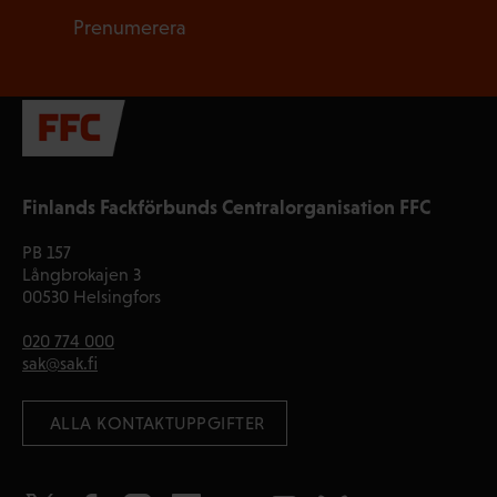
Prenumerera
Finlands Fackförbunds Centralorganisation FFC
PB 157
Långbrokajen 3
00530 Helsingfors
020 774 000
sak@sak.fi
 ALLA KONTAKTUPPGIFTER