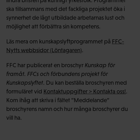
lindra bristen på kunnigt yrkesfolk. Programmet
ska tillsammans med det fackliga projektet öka i
synnerhet de lågt utbildade arbetarnas lust och
möjlighet att förbättra sin kompetens.
Läs mera om kunskapslyftprogrammet på
FFC-
Nytts webbsidor (Löntagaren)
.
FFC har publicerat en broschyr
Kunskap för
framåt. FFCs och förbundens projekt för
Kunskapslyftet
. Du kan beställa broschyren med
formuläret vid
Kontaktuppgifter > Kontakta oss!
.
Kom ihåg att skriva i fältet ”Meddelande”
broschyrens namn och hur många broschyrer du
vill ha.