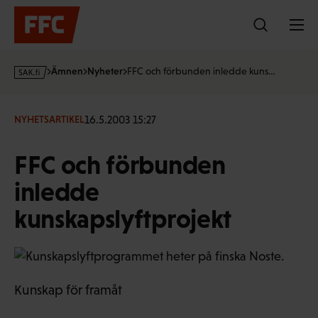
Hoppa
till
innehållet
s
Ämnen
Nyheter
FFC och förbunden inledde kuns…
a
k
·
16.5.2003 15:27
NYHETSARTIKEL
f
i
FFC och förbunden
inledde
kunskapslyftprojekt
Kunskap för framåt