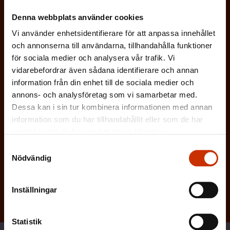
t
Denna webbplats använder cookies
o
Vi använder enhetsidentifierare för att anpassa innehållet
r
och annonserna till användarna, tillhandahålla funktioner
i
för sociala medier och analysera vår trafik. Vi
s
vidarebefordrar även sådana identifierare och annan
k
information från din enhet till de sociala medier och
t
annons- och analysföretag som vi samarbetar med.
)
Dessa kan i sin tur kombinera informationen med annan
information som du har tillhandahållit eller som de har
samlat in när du har använt deras tjänster.
Samtyckesval
Prenumerera
Nödvändig
Inställningar
Statistik