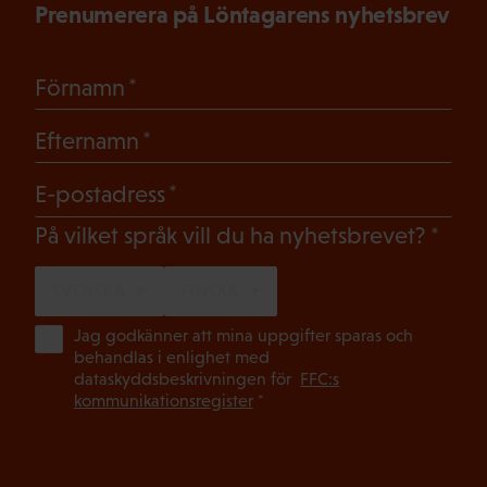
Prenumerera på Löntagarens nyhetsbrev
(Obligatoriskt)
Förnamn
(Obligatoriskt)
Efternamn
(Obligatoriskt)
E-postadress
(Oblig
På vilket språk vill du ha nyhetsbrevet?
SVENSKA
FINSKA
(Ob
Jag godkänner att mina uppgifter sparas och
behandlas i enlighet med
dataskyddsbeskrivningen för
FFC:s
kommunikationsregister
*