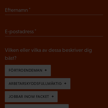
b
(
Efternamn
l
O
i
b
g
(
E-postadress
l
a
O
i
t
b
g
Vilken eller vilka av dessa beskriver dig
o
l
a
bäst?
r
i
t
i
g
FÖRTROENDEMAN
o
s
a
r
k
ARBETARSKYDDSFULLMÄKTIG
t
i
t
o
s
JOBBAR INOM FACKET
)
r
k