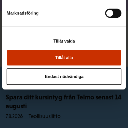
Dela
Marknadsföring
Du kan också vara intresserad
Tillåt valda
Alla nyheter
Tillåt alla
Endast nödvändiga
Nyheter från fackförbunden
Spara ditt kursintyg från Telmo senast 14
augusti
Teollisuusliitto
7.8.2026