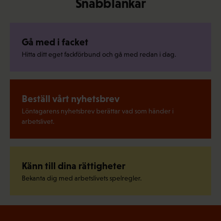
Snabblänkar
Gå med i facket
Hitta ditt eget fackförbund och gå med redan i dag.
Beställ vårt nyhetsbrev
Löntagarens nyhetsbrev berättar vad som händer i
arbetslivet.
Känn till dina rättigheter
Bekanta dig med arbetslivets spelregler.