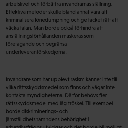
arbetslivet och förbättra invandrarnas ställning.
Effektiva metoder skulle bland annat vara att
kriminalisera lönedumpning och ge facket rätt att
väcka talan. Man borde också förhindra att
anställningsförhållanden maskeras som
företagande och begränsa
underleverantörskedjorna.
Invandrare som har upplevt rasism känner inte till
vilka rättsskyddsmedel som finns och vågar inte
kontakta myndigheterna. Därför behövs fler
rättsskyddsmedel med låg tröskel. Till exempel
borde diskriminerings- och
jämställdhetsnämndens behörighet i
arbetslivsfrågor utvidgas och det borde bli möjligt