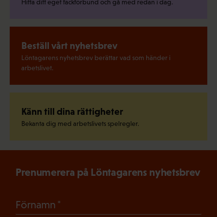
Hitta ditt eget fackförbund och gå med redan i dag.
Beställ vårt nyhetsbrev
Löntagarens nyhetsbrev berättar vad som händer i
arbetslivet.
Känn till dina rättigheter
Bekanta dig med arbetslivets spelregler.
Prenumerera på Löntagarens nyhetsbrev
(Obligatoriskt)
Förnamn