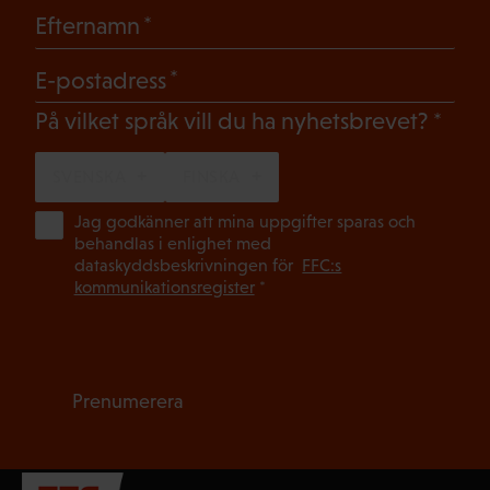
(Obligatoriskt)
Efternamn
(Obligatoriskt)
E-postadress
(Oblig
På vilket språk vill du ha nyhetsbrevet?
SVENSKA
FINSKA
(Ob
Jag godkänner att mina uppgifter sparas och
behandlas i enlighet med
dataskyddsbeskrivningen för
FFC:s
kommunikationsregister
*
Prenumerera