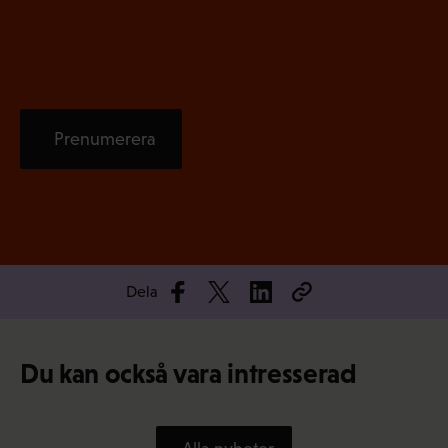
t
)
Prenumerera
Dela
Du kan också vara intresserad