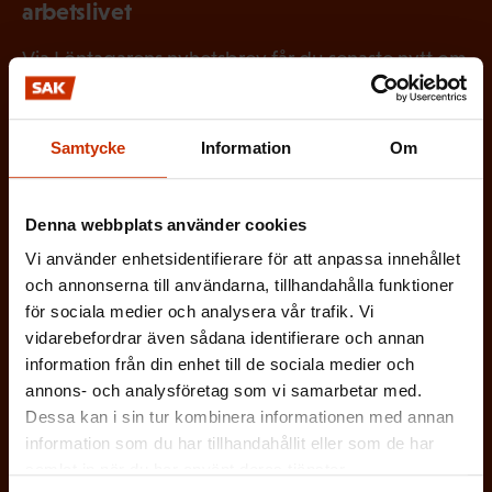
arbetslivet
Via Löntagarens nyhetsbrev får du senaste nytt om
arbetslivet, arbetsmarknaden och arbetsmiljön
direkt i din e-post varannan vecka.
Samtycke
Information
Om
Denna webbplats använder cookies
(
Förnamn
Vi använder enhetsidentifierare för att anpassa innehållet
O
och annonserna till användarna, tillhandahålla funktioner
för sociala medier och analysera vår trafik. Vi
b
vidarebefordrar även sådana identifierare och annan
(
Efternamn
l
information från din enhet till de sociala medier och
O
annons- och analysföretag som vi samarbetar med.
i
Dessa kan i sin tur kombinera informationen med annan
b
g
(
information som du har tillhandahållit eller som de har
E-postadress
l
a
samlat in när du har använt deras tjänster.
O