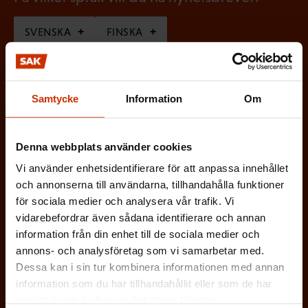
SVENSKA
FINSKA
(
Jag godkänner att mina uppgifter sparas och
Samtycke
Information
Om
O
behandlas i enlighet med
b
dataskyddsbeskrivningen för
FFC:s
l
Denna webbplats använder cookies
kommunikationsregister
*
i
Vi använder enhetsidentifierare för att anpassa innehållet
g
och annonserna till användarna, tillhandahålla funktioner
a
för sociala medier och analysera vår trafik. Vi
t
vidarebefordrar även sådana identifierare och annan
information från din enhet till de sociala medier och
o
annons- och analysföretag som vi samarbetar med.
r
Dessa kan i sin tur kombinera informationen med annan
i
information som du har tillhandahållit eller som de har
s
samlat in när du har använt deras tjänster.