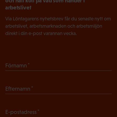
och håll koll på vad som händer i
arbetslivet
Via Löntagarens nyhetsbrev får du senaste nytt om
arbetslivet, arbetsmarknaden och arbetsmiljön
direkt i din e-post varannan vecka.
(
Förnamn
O
b
(
Efternamn
l
O
i
b
g
(
E-postadress
l
a