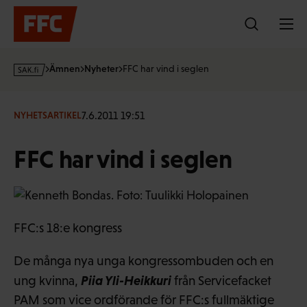
Hoppa
till
innehållet
s
Ämnen
Nyheter
FFC har vind i seglen
a
k
·
7.6.2011 19:51
NYHETSARTIKEL
f
i
FFC har vind i seglen
FFC:s 18:e kongress
De många nya unga kongressombuden och en
Piia Yli-Heikkuri
ung kvinna,
från Servicefacket
PAM som vice ordförande för FFC:s fullmäktige