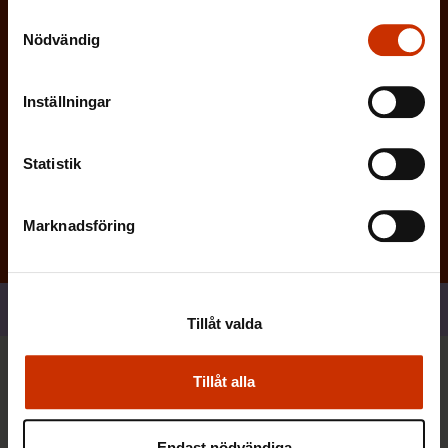
k
Samtyckesval
t
Nödvändig
)
Inställningar
Prenumerera
Statistik
Marknadsföring
Dela
Tillåt valda
Tillåt alla
Du kan också vara intresserad
Endast nödvändiga