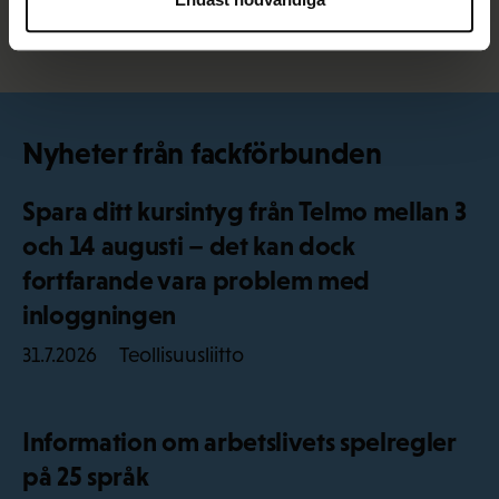
Alla nyheter
Nyheter från fackförbunden
Spara ditt kursintyg från Telmo mellan 3
och 14 augusti – det kan dock
fortfarande vara problem med
inloggningen
Teollisuusliitto
31.7.2026
Information om arbetslivets spelregler
på 25 språk