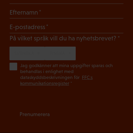
(Obligatoriskt)
Efternamn
(Obligatoriskt)
E-postadress
(Oblig
På vilket språk vill du ha nyhetsbrevet?
SVENSKA
FINSKA
(Ob
Jag godkänner att mina uppgifter sparas och
behandlas i enlighet med
dataskyddsbeskrivningen för
FFC:s
kommunikationsregister
*
Prenumerera