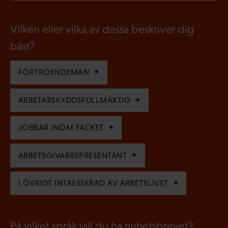
O
i
t
b
g
Vilken eller vilka av dessa beskriver dig
o
l
a
bäst?
r
i
t
i
g
FÖRTROENDEMAN
o
s
a
r
k
ARBETARSKYDDSFULLMÄKTIG
t
i
t
o
s
JOBBAR INOM FACKET
)
r
k
i
ARBETSGIVARREPRESENTANT
t
s
)
I ÖVRIGT INTRESSERAD AV ARBETSLIVET
k
t
)
På vilket språk vill du ha nyhetsbrevet?