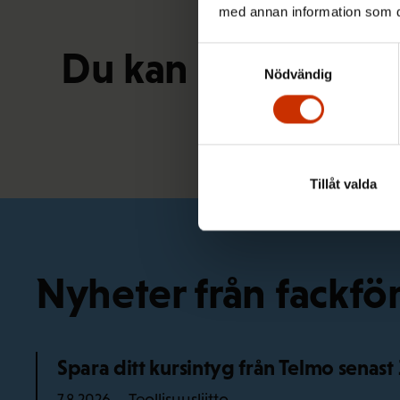
med annan information som du 
Du kan också vara 
Samtyckesval
Nödvändig
Tillåt valda
Nyheter från fackf
Spara ditt kursintyg från Telmo senast
Teollisuusliitto