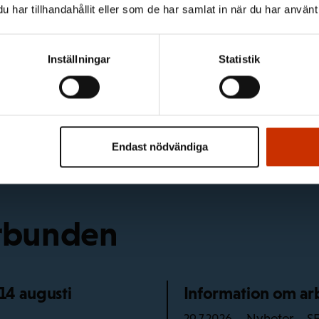
har tillhandahållit eller som de har samlat in när du har använt 
intresserad
Inställningar
Statistik
Endast nödvändiga
örbunden
 14 augusti
Information om arb
Nyheter – S