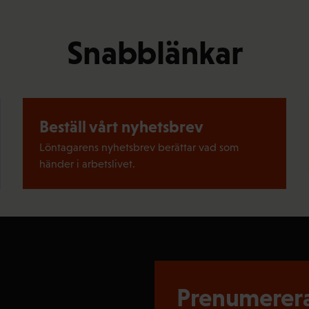
Snabblänkar
Beställ vårt nyhetsbrev
Löntagarens nyhetsbrev berättar vad som
händer i arbetslivet.
Prenumerera