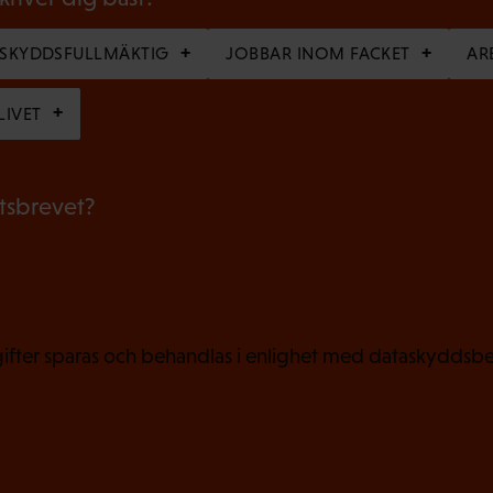
a
RSKYDDSFULLMÄKTIG
JOBBAR INOM FACKET
AR
t
o
LIVET
r
i
etsbrevet?
s
k
t
)
fter sparas och behandlas i enlighet med dataskyddsbe