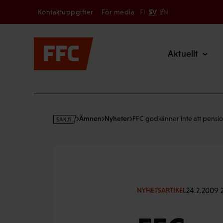
Secondary
Hoppa
Kontaktuppgifter
För media
FI
SV
EN
till
Main
innehållet
Aktuellt
s
Ämnen
Nyheter
FFC godkänner inte att pensi
a
k
·
f
i
24.2.2009 2
NYHETSARTIKEL