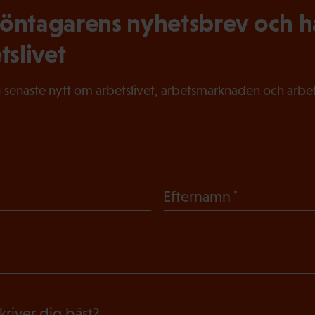
ntagarens nyhetsbrev och hål
tslivet
 senaste nytt om arbetslivet, arbetsmarknaden och arbets
(
Efternamn
O
b
l
i
g
skriver dig bäst?