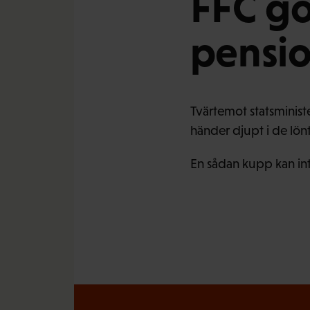
FFC go
pensio
Tvärtemot statsminist
händer djupt i de lön
En sådan kupp kan in