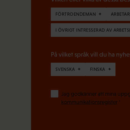
l
a
i
FÖRTROENDEMAN
ARBETA
t
g
o
I ÖVRIGT INTRESSERAD AV ARBETS
a
r
t
i
o
På vilket språk vill du ha nyh
s
r
k
SVENSKA
FINSKA
i
t
s
)
k
Jag godkänner att mina uppgi
t
kommunikationsregister
*
)