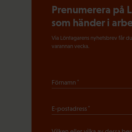
Prenumerera på Lö
som händer i arbe
Via Löntagarens nyhetsbrev får du
varannan vecka.
(
Förnamn
O
b
(
E-postadress
l
O
i
b
g
Vilken eller vilka av dessa be