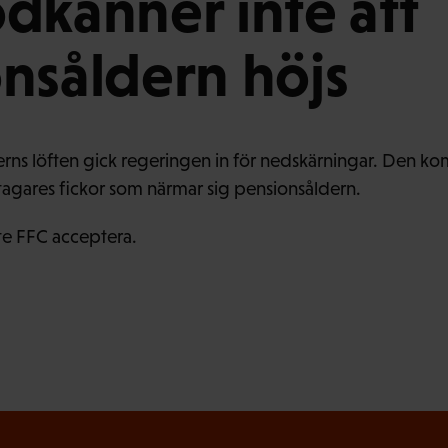
dkänner inte att
nsåldern höjs
erns löften gick regeringen in för nedskärningar. Den kom
tagares fickor som närmar sig pensionsåldern.
te FFC acceptera.