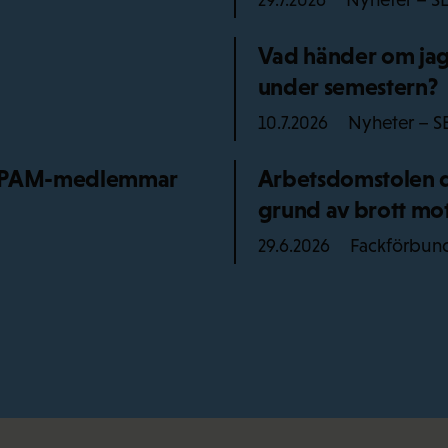
29.7.2026
Vad händer om jag 
under semestern?
Nyheter – S
10.7.2026
ör PAM-medlemmar
Arbetsdomstolen dö
grund av brott mot
Fackförbun
29.6.2026