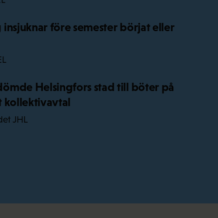
insjuknar före semester börjat eller
EL
mde Helsingfors stad till böter på
 kollektivavtal
det JHL