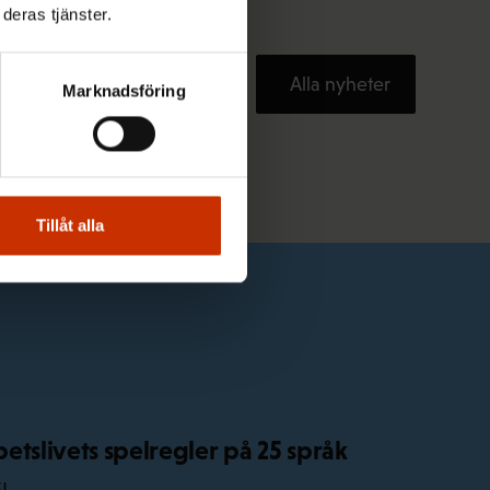
deras tjänster.
Alla nyheter
Marknadsföring
Tillåt alla
etslivets spelregler på 25 språk
EL