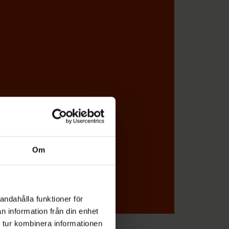
g
a
t
o
r
i
s
k
t
)
Om
andahålla funktioner för
n information från din enhet
 tur kombinera informationen