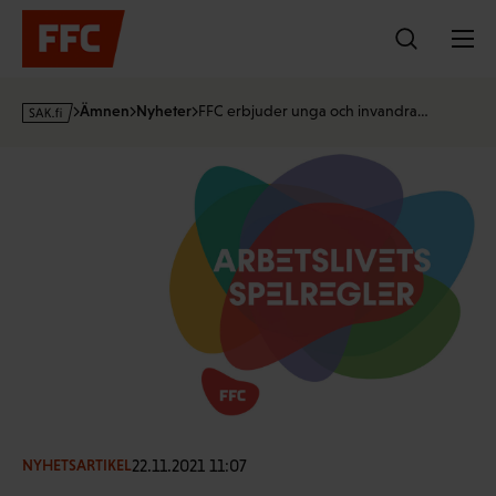
Hoppa
till
innehållet
s
Ämnen
Nyheter
FFC erbjuder unga och invandra…
a
k
·
f
i
22.11.2021 11:07
NYHETSARTIKEL