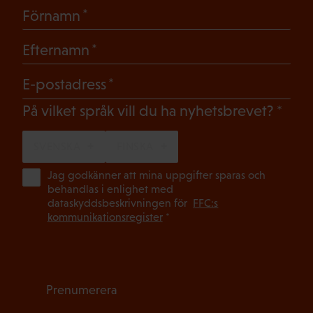
(Obligatoriskt)
Förnamn
(Obligatoriskt)
Efternamn
(Obligatoriskt)
E-postadress
(Oblig
På vilket språk vill du ha nyhetsbrevet?
SVENSKA
FINSKA
(Ob
Jag godkänner att mina uppgifter sparas och
behandlas i enlighet med
dataskyddsbeskrivningen för
FFC:s
kommunikationsregister
*
Prenumerera