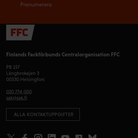
Prenumerera
Finlands Fackförbunds Centralorganisation FFC
PB 157
Långbrokajen 3
00530 Helsingfors
020 774 000
sak@sak.fi
 ALLA KONTAKTUPPGIFTER