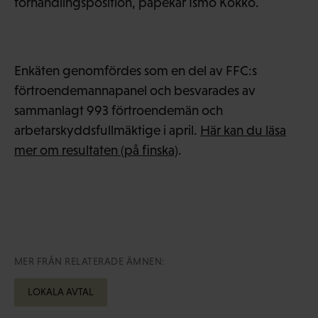
förhandlingsposition, påpekar Ismo Kokko.
Enkäten genomfördes som en del av FFC:s
förtroendemannapanel och besvarades av
sammanlagt 993 förtroendemän och
arbetarskyddsfullmäktige i april.
Här kan du läsa
mer om resultaten (på finska)
.
MER FRÅN RELATERADE ÄMNEN:
LOKALA AVTAL