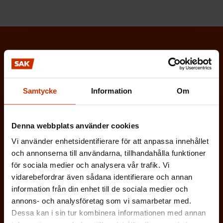
Prenumerera på Löntagarens nyhetsbrev
och håll koll på vad som händer i
arbetslivet
Samtycke
Information
Om
Via Löntagarens nyhetsbrev får du senaste nytt om
arbetslivet, arbetsmarknaden och arbetsmiljön
Denna webbplats använder cookies
direkt i din e-post varannan vecka.
Vi använder enhetsidentifierare för att anpassa innehållet
och annonserna till användarna, tillhandahålla funktioner
för sociala medier och analysera vår trafik. Vi
vidarebefordrar även sådana identifierare och annan
information från din enhet till de sociala medier och
(
Förnamn
annons- och analysföretag som vi samarbetar med.
O
Dessa kan i sin tur kombinera informationen med annan