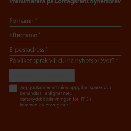
Prenumerera på Löntagarens nyhetsbrev
(Obligatoriskt)
Förnamn
(Obligatoriskt)
Efternamn
(Obligatoriskt)
E-postadress
(Oblig
På vilket språk vill du ha nyhetsbrevet?
SVENSKA
FINSKA
(Ob
Jag godkänner att mina uppgifter sparas och
behandlas i enlighet med
dataskyddsbeskrivningen för
FFC:s
kommunikationsregister
*