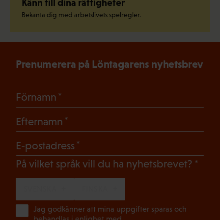
Känn till dina rättigheter
Bekanta dig med arbetslivets spelregler.
Prenumerera på Löntagarens nyhetsbrev
(Obligatoriskt)
Förnamn
(Obligatoriskt)
Efternamn
(Obligatoriskt)
E-postadress
(Oblig
På vilket språk vill du ha nyhetsbrevet?
SVENSKA
FINSKA
(Ob
Jag godkänner att mina uppgifter sparas och
behandlas i enlighet med