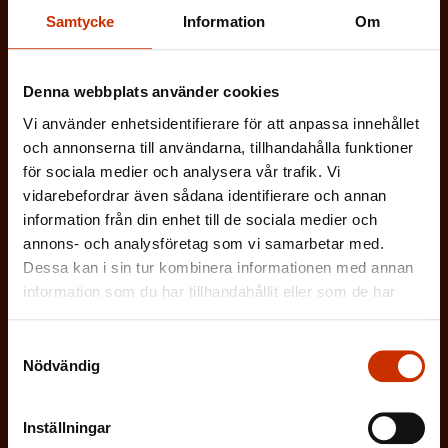
Samtycke
Information
Om
(
Förnamn
Denna webbplats använder cookies
O
Vi använder enhetsidentifierare för att anpassa innehållet
b
och annonserna till användarna, tillhandahålla funktioner
(
Efternamn
l
för sociala medier och analysera vår trafik. Vi
O
i
vidarebefordrar även sådana identifierare och annan
b
information från din enhet till de sociala medier och
g
(
annons- och analysföretag som vi samarbetar med.
E-postadress
l
a
Dessa kan i sin tur kombinera informationen med annan
O
i
information som du har tillhandahållit eller som de har
t
b
samlat in när du har använt deras tjänster.
g
Vilken eller vilka av dessa beskriver dig
o
l
Samtyckesval
a
bäst?
r
Nödvändig
i
t
i
g
FÖRTROENDEMAN
o
s
Inställningar
a