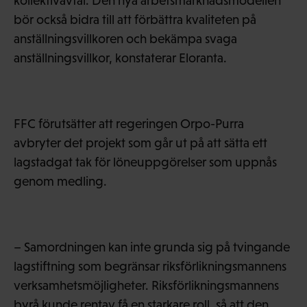
kollektivavtal. Den nya arbetsmarknadsmodellen
bör också bidra till att förbättra kvaliteten på
anställningsvillkoren och bekämpa svaga
anställningsvillkor, konstaterar Eloranta.
FFC förutsätter att regeringen Orpo-Purra
avbryter det projekt som går ut på att sätta ett
lagstadgat tak för löneuppgörelser som uppnås
genom medling.
– Samordningen kan inte grunda sig på tvingande
lagstiftning som begränsar riksförlikningsmannens
verksamhetsmöjligheter. Riksförlikningsmannens
byrå kunde rentav få en starkare roll, så att den