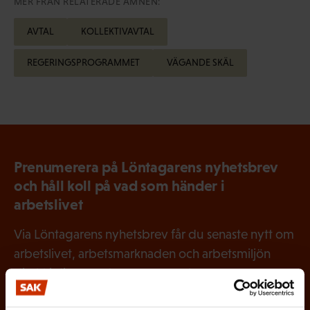
MER FRÅN RELATERADE ÄMNEN:
AVTAL
KOLLEKTIVAVTAL
REGERINGSPROGRAMMET
VÄGANDE SKÄL
Prenumerera på Löntagarens nyhetsbrev
och håll koll på vad som händer i
arbetslivet
Via Löntagarens nyhetsbrev får du senaste nytt om
arbetslivet, arbetsmarknaden och arbetsmiljön
direkt i din e-post varannan vecka.