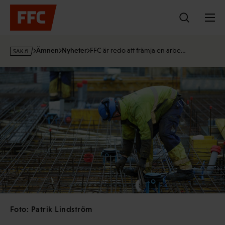
Hoppa
till
innehållet
s
Ämnen
Nyheter
FFC är redo att främja en arbe…
a
k
·
f
i
Foto: Patrik Lindström