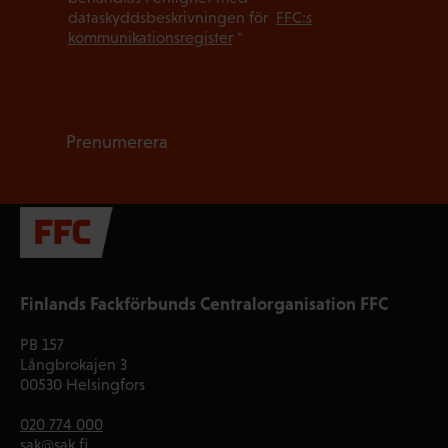
dataskyddsbeskrivningen för
FFC:s
kommunikationsregister
*
Prenumerera
Finlands Fackförbunds Centralorganisation FFC
PB 157
Långbrokajen 3
00530 Helsingfors
020 774 000
sak@sak.fi