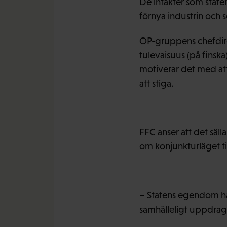
De intäkter som state
förnya industrin och 
OP-gruppens chefdir
tulevaisuus (på finska
motiverar det med att
att stiga.
FFC anser att det sälla
om konjunkturläget til
– Statens egendom har 
samhälleligt uppdrag