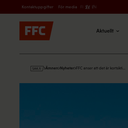
Secondary
Hoppa
Kontaktuppgifter
För media
FI
SV
EN
till
Main
innehållet
Aktuellt
s
Ämnen
Nyheter
FFC anser att det är kortsikti…
a
k
·
f
i