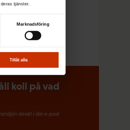
deras tjänster.
Marknadsföring
Tillåt alla
l koll på vad
miljön direkt i din e-post