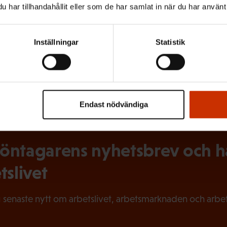
har tillhandahållit eller som de har samlat in när du har använt 
Inställningar
Statistik
MNEN:
Endast nödvändiga
ntagarens nyhetsbrev och hål
tslivet
 senaste nytt om arbetslivet, arbetsmarknaden och arbets