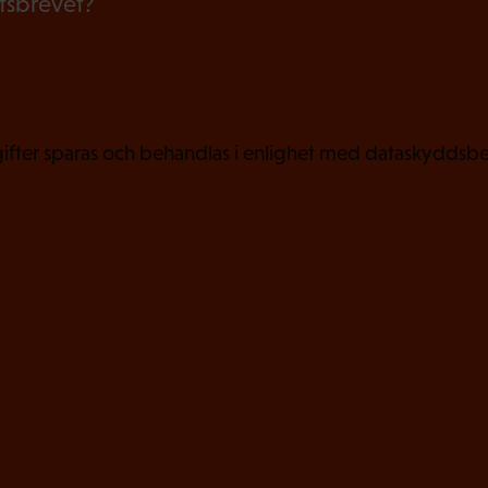
etsbrevet?
s
k
t
)
fter sparas och behandlas i enlighet med dataskyddsbe