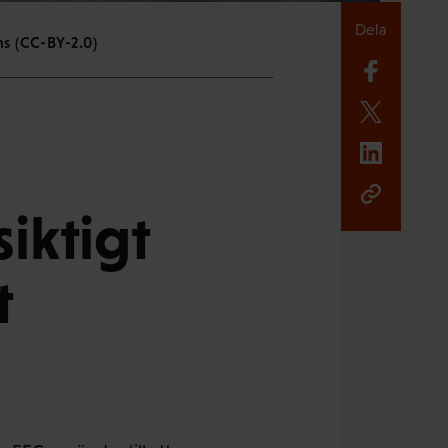
Dela
s (CC-BY-2.0)
siktigt
t