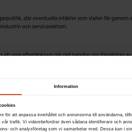
garpolitik, där eventuella intäkter som staten får genom
a industrin och servicesektorn.
ag att vara eftertänksam när det handlar om försäljning a
sig om strategiskt ägande. Statsbolagen ger staten betyd
1,5 miljarder euro. Utdelningen borde snarare i högre gra
h investeringar.
Information
cookies
Juha Sipiläs regering grundade det statliga utvecklings
e för att anpassa innehållet och annonserna till användarna, tillh
täkterna från försäljning av statsbolag inte automatiskt skul
vår trafik. Vi vidarebefordrar även sådana identifierare och anna
 att förnya industrins och samhällets strukturer.
nnons- och analysföretag som vi samarbetar med. Dessa kan i sin