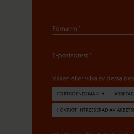
(
Förnamn
O
b
(
E-postadress
l
O
i
b
g
Vilken eller vilka av dessa be
l
a
i
FÖRTROENDEMAN
ARBETA
t
g
o
I ÖVRIGT INTRESSERAD AV ARBETS
a
r
t
i
o