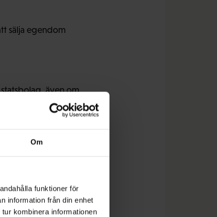
 att sälja egendom
v statsbolag, även om
ande utdelning varje
d användas till
Om
bolaget Vake
andahålla funktioner för
le gå till att betala av
n information från din enhet
 tur kombinera informationen