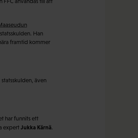
 FFC användas till att
n Maaseudun
v statsskulden. Han
 nära framtid kommer
av statsskulden, även
 har funnits ett
Jukka Kärnä
a expert
.