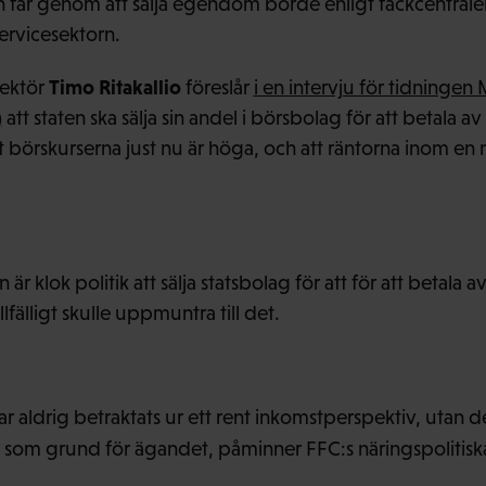
n får genom att sälja egendom borde enligt fackcentralen
servicesektorn.
Timo Ritakallio
ektör
föreslår
i en intervju för tidninge
)
att staten ska sälja sin andel i börsbolag för att betala a
 börskurserna just nu är höga, och att räntorna inom en
n är klok politik att sälja statsbolag för att för att betala 
lfälligt skulle uppmuntra till det.
aldrig betraktats ur ett rent inkomstperspektiv, utan det
 som grund för ägandet, påminner FFC:s näringspolitisk