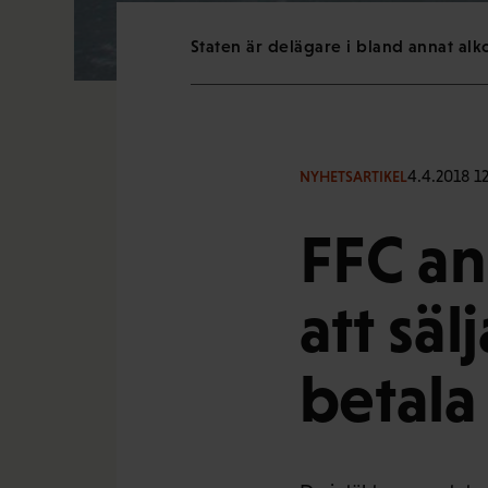
Staten är delägare i bland annat alk
4.4.2018 12
NYHETSARTIKEL
FFC ans
att sä
betala