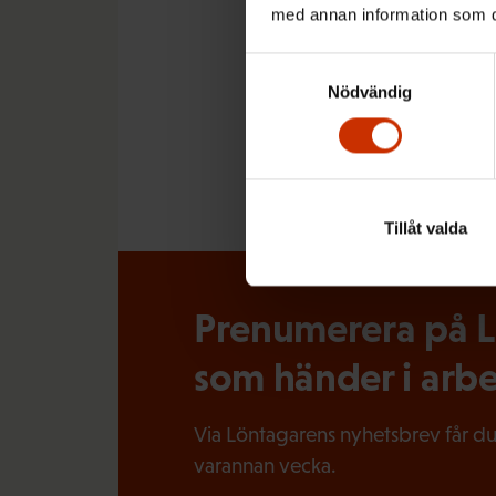
med annan information som du 
Samtyckesval
Nödvändig
MER FRÅN RELATERADE Ä
EKONOMI
Tillåt valda
Prenumerera på Lö
som händer i arbe
Via Löntagarens nyhetsbrev får du
varannan vecka.