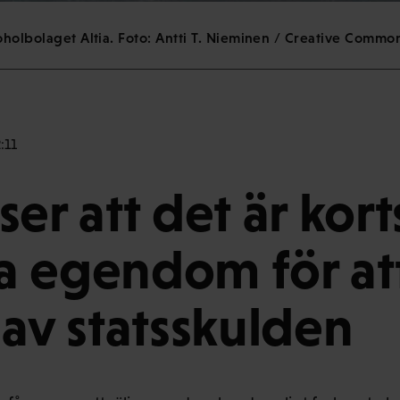
oholbolaget Altia. Foto: Antti T. Nieminen / Creative Common
:11
er att det är kort
lja egendom för at
 av statsskulden