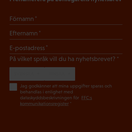
(Obligatoriskt)
Förnamn
(Obligatoriskt)
Efternamn
(Obligatoriskt)
E-postadress
(Oblig
På vilket språk vill du ha nyhetsbrevet?
SVENSKA
FINSKA
(Ob
Jag godkänner att mina uppgifter sparas och
behandlas i enlighet med
dataskyddsbeskrivningen för
FFC:s
kommunikationsregister
*