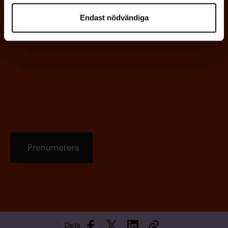
t
o
Endast nödvändiga
r
i
s
k
t
)
Prenumerera
Dela