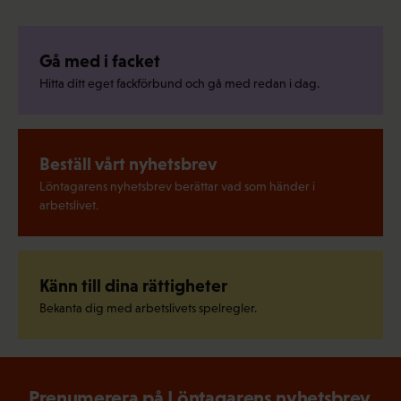
Gå med i facket
Hitta ditt eget fackförbund och gå med redan i dag.
Beställ vårt nyhetsbrev
Löntagarens nyhetsbrev berättar vad som händer i
arbetslivet.
Känn till dina rättigheter
Bekanta dig med arbetslivets spelregler.
Prenumerera på Löntagarens nyhetsbrev