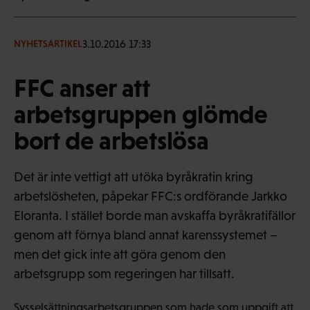
3.10.2016 17:33
NYHETSARTIKEL
FFC anser att
arbetsgruppen glömde
bort de arbetslösa
Det är inte vettigt att utöka byråkratin kring
arbetslösheten, påpekar FFC:s ordförande Jarkko
Eloranta. I stället borde man avskaffa byråkratifällor
genom att förnya bland annat karenssystemet –
men det gick inte att göra genom den
arbetsgrupp som regeringen har tillsatt.
Sysselsättningsarbetsgruppen som hade som uppgift att