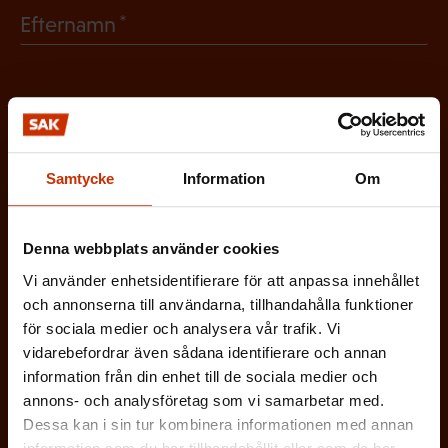
(
Efternamn
l
O
i
b
g
(
E-postadress
l
a
O
i
t
b
Samtycke
Information
Om
g
Vilken eller vilka av dessa beskriver dig
o
l
a
bäst?
r
i
t
Denna webbplats använder cookies
i
g
FÖRTROENDEMAN
Vi använder enhetsidentifierare för att anpassa innehållet
o
s
och annonserna till användarna, tillhandahålla funktioner
a
r
k
för sociala medier och analysera vår trafik. Vi
ARBETARSKYDDSFULLMÄKTIG
t
i
vidarebefordrar även sådana identifierare och annan
t
o
information från din enhet till de sociala medier och
s
JOBBAR INOM FACKET
)
annons- och analysföretag som vi samarbetar med.
r
k
Dessa kan i sin tur kombinera informationen med annan
i
ARBETSGIVARREPRESENTANT