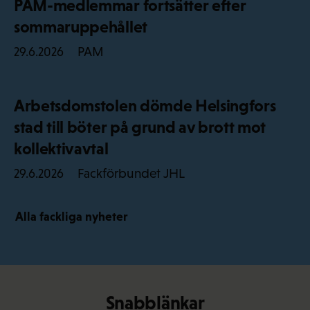
PAM-medlemmar fortsätter efter
sommaruppehållet
PAM
29.6.2026
Arbetsdomstolen dömde Helsingfors
stad till böter på grund av brott mot
kollektivavtal
Fackförbundet JHL
29.6.2026
Alla fackliga nyheter
Snabblänkar