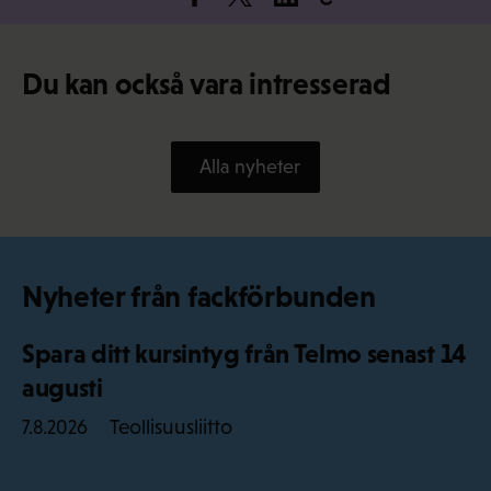
Du kan också vara intresserad
Alla nyheter
Nyheter från fackförbunden
Spara ditt kursintyg från Telmo senast 14
augusti
Teollisuusliitto
7.8.2026